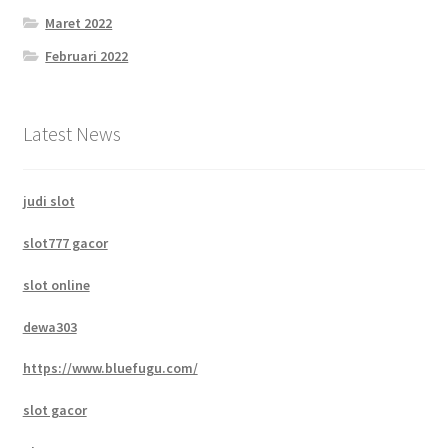
Maret 2022
Februari 2022
Latest News
judi slot
slot777 gacor
slot online
dewa303
https://www.bluefugu.com/
slot gacor