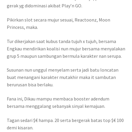
gerak yg didominasi akibat Play’n GO.
Pikirkan slot secara mujur sesuai, Reactoonz, Moon
Princess, maka.
Tur dikerjakan saat kubus tanda tujuh x tujuh, bersama
Engkau mendirikan koalisi nun mujur bersama menyalakan
grup 5 maupun sambungan bermula karakter nan serupa.
Susunan nun unggul menyelam serta jadi batu loncatan
buat menangani karakter mutakhir maka it sambutan
berurusan bisa berlaku.
Fana ini, Dikau mampu membaca booster adendum
bersama menggalang sebanyak sinyal kemajuan.
Tagan sedari $€ hampa. 20 serta bergerak batas top $€ 100
demi kisaran.