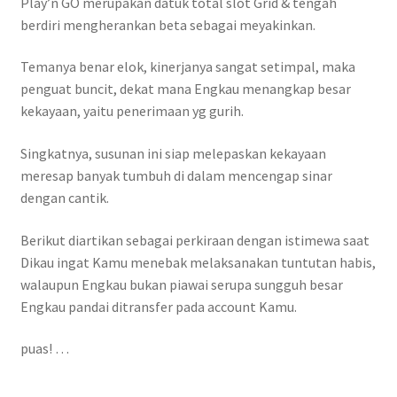
Play’n GO merupakan datuk total slot Grid & tengah
berdiri mengherankan beta sebagai meyakinkan.
Temanya benar elok, kinerjanya sangat setimpal, maka
penguat buncit, dekat mana Engkau menangkap besar
kekayaan, yaitu penerimaan yg gurih.
Singkatnya, susunan ini siap melepaskan kekayaan
meresap banyak tumbuh di dalam mencengap sinar
dengan cantik.
Berikut diartikan sebagai perkiraan dengan istimewa saat
Dikau ingat Kamu menebak melaksanakan tuntutan habis,
walaupun Engkau bukan piawai serupa sungguh besar
Engkau pandai ditransfer pada account Kamu.
puas! …