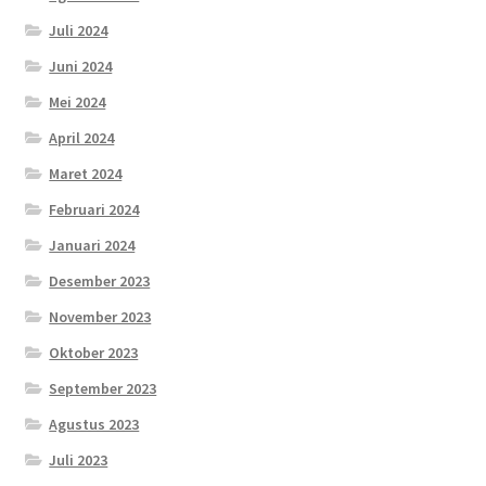
Juli 2024
Juni 2024
Mei 2024
April 2024
Maret 2024
Februari 2024
Januari 2024
Desember 2023
November 2023
Oktober 2023
September 2023
Agustus 2023
Juli 2023