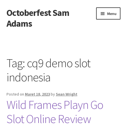
Octoberfest Sam
Skip
Skip
Menu
to
to
Adams
navigation
content
Beranda
About us
Tag:
cq9 demo slot
Contact us
indonesia
Privacy Policy
Posted on
Maret 18, 2023
by
Sean Wright
Wild Frames Playn Go
Slot Online Review