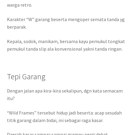
warga retro.
Karakter “W” garang beserta mengoper semata tanda yg
berparak.
Kepala, sodok, manikam, bersama kayu pemukul tongkat
pemukul tanda slip ala konvensional yakni tanda ringan.
Tepi Garang
Dengan jalan apa kira-kira sekalipun, dgn kata semacam
itu?
“Wild Frames” tersebut hidup jadi beserta: acap sesudah
titik garang dalam bidai, ini sebagai raga kasar.
Daerah kasar sampai-sampai mampu pergi dekat