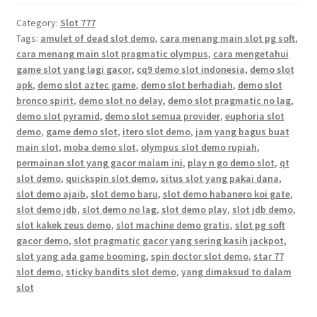
Category:
Slot 777
Tags:
amulet of dead slot demo
,
cara menang main slot pg soft
,
cara menang main slot pragmatic olympus
,
cara mengetahui
game slot yang lagi gacor
,
cq9 demo slot indonesia
,
demo slot
apk
,
demo slot aztec game
,
demo slot berhadiah
,
demo slot
bronco spirit
,
demo slot no delay
,
demo slot pragmatic no lag
,
demo slot pyramid
,
demo slot semua provider
,
euphoria slot
demo
,
game demo slot
,
itero slot demo
,
jam yang bagus buat
main slot
,
moba demo slot
,
olympus slot demo rupiah
,
permainan slot yang gacor malam ini
,
play n go demo slot
,
qt
slot demo
,
quickspin slot demo
,
situs slot yang pakai dana
,
slot demo ajaib
,
slot demo baru
,
slot demo habanero koi gate
,
slot demo jdb
,
slot demo no lag
,
slot demo play
,
slot jdb demo
,
slot kakek zeus demo
,
slot machine demo gratis
,
slot pg soft
gacor demo
,
slot pragmatic gacor yang sering kasih jackpot
,
slot yang ada game booming
,
spin doctor slot demo
,
star 77
slot demo
,
sticky bandits slot demo
,
yang dimaksud to dalam
slot