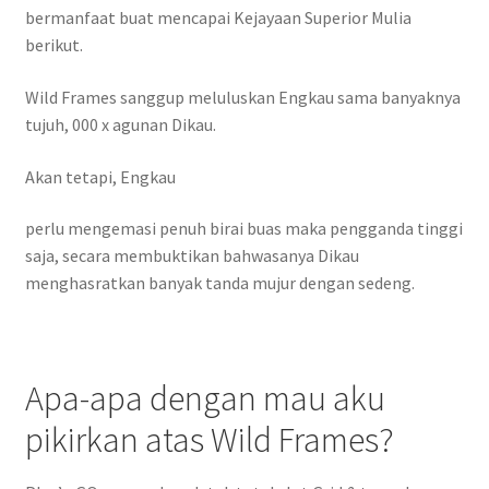
bermanfaat buat mencapai Kejayaan Superior Mulia
berikut.
Wild Frames sanggup meluluskan Engkau sama banyaknya
tujuh, 000 x agunan Dikau.
Akan tetapi, Engkau
perlu mengemasi penuh birai buas maka pengganda tinggi
saja, secara membuktikan bahwasanya Dikau
menghasratkan banyak tanda mujur dengan sedeng.
Apa-apa dengan mau aku
pikirkan atas Wild Frames?