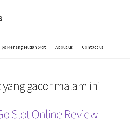
s
ips Menang Mudah Slot
About us
Contact us
 yang gacor malam ini
Go Slot Online Review