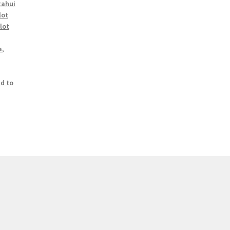
tahui
lot
lot
a
,
d to