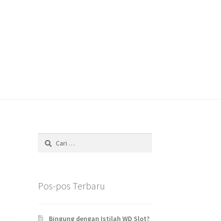
Cari
untuk:
Pos-pos Terbaru
Bingung dengan Istilah WD Slot?