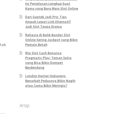
Ini Penjelasan Lengkap buat
Kamu yang Baru Main Slot Online
Dari Gaptek Jadi Pro: Tips
Ampuh Lewat Link Alternatif
Judi Slot Tanpa Drama
Rahasia di Balik Bandar Slot
Online Sering Jackpot yang Bikin
 tak
Pemain Betah
Rtp Slot Cash Bonanza
Pragmatic Play: Teman Setia
yang Bisa Bikin Dompet
Berdendang
London Hunter Habanero:
Benarkah Pedasnya Bikin Nagih
atau Cuma Bikin Meringis?
Arsip