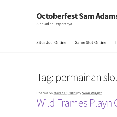
Octoberfest Sam Adam
Skip
Skip
to
to
Slot Online Terpercaya
navigation
content
Situs Judi Online
Game Slot Online
T
Beranda
About us
Contact us
Privacy Policy
Tag:
permainan slot
Posted on
Maret 18, 2023
by
Sean Wright
Wild Frames Playn 