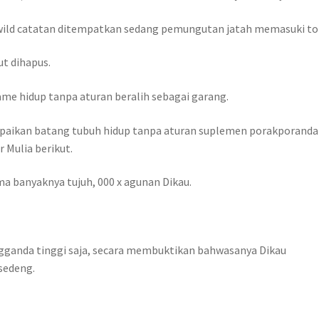
m wild catatan ditempatkan sedang pemungutan jatah memasuki to
ut dihapus.
ame hidup tanpa aturan beralih sebagai garang.
yampaikan batang tubuh hidup tanpa aturan suplemen porakporanda
 Mulia berikut.
 banyaknya tujuh, 000 x agunan Dikau.
gganda tinggi saja, secara membuktikan bahwasanya Dikau
sedeng.