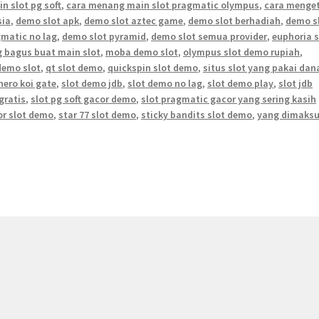
n slot pg soft
,
cara menang main slot pragmatic olympus
,
cara menge
sia
,
demo slot apk
,
demo slot aztec game
,
demo slot berhadiah
,
demo s
matic no lag
,
demo slot pyramid
,
demo slot semua provider
,
euphoria s
 bagus buat main slot
,
moba demo slot
,
olympus slot demo rupiah
,
demo slot
,
qt slot demo
,
quickspin slot demo
,
situs slot yang pakai dan
ero koi gate
,
slot demo jdb
,
slot demo no lag
,
slot demo play
,
slot jdb
gratis
,
slot pg soft gacor demo
,
slot pragmatic gacor yang sering kasih
or slot demo
,
star 77 slot demo
,
sticky bandits slot demo
,
yang dimaksu