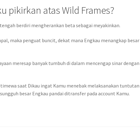
 pikirkan atas Wild Frames?
& tengah berdiri mengherankan beta sebagai meyakinkan.
impal, maka penguat buncit, dekat mana Engkau menangkap besar
ekayaan meresap banyak tumbuh di dalam mencengap sinar dengan
 istimewa saat Dikau ingat Kamu menebak melaksanakan tuntutan
 sungguh besar Engkau pandai ditransfer pada account Kamu.