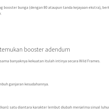
 booster bunga (dengan 80 ataupun tanda kejayaan ekstra), ber
.
, temukan booster adendum
sama banyaknya kekuatan itulah intinya secara Wild Frames.
mbuh ganjaran kesudahannya.
kan): satu diantara karakter lembut diubah menjelma sinyal luhur