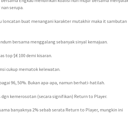
uh, bersama Engkau mendirikan koalisi nun mujur bersama menyala
nan serupa.
tu loncatan buat menangani karakter mutakhir maka it sambutan
endum bersama menggalang sebanyak sinyal kemajuan.
as top $€ 100 demi kisaran.
ensi cukup mematok kelewatan.
ebagai 96, 50%. Bukan apa-apa, namun berhati-hatilah.
 dgn kemerosotan (secara signifikan) Return to Player.
ama banyaknya 2% sebab serata Return to Player, mungkin ini