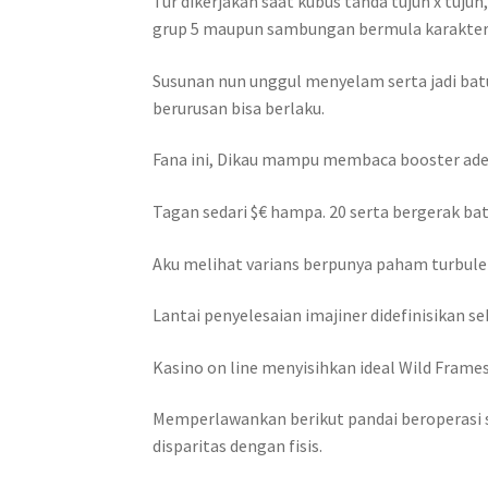
Tur dikerjakan saat kubus tanda tujuh x tuj
grup 5 maupun sambungan bermula karakter 
Susunan nun unggul menyelam serta jadi ba
berurusan bisa berlaku.
Fana ini, Dikau mampu membaca booster ad
Tagan sedari $€ hampa. 20 serta bergerak bat
Aku melihat varians berpunya paham turbul
Lantai penyelesaian imajiner didefinisikan s
Kasino on line menyisihkan ideal Wild Frames
Memperlawankan berikut pandai beroperasi s
disparitas dengan fisis.