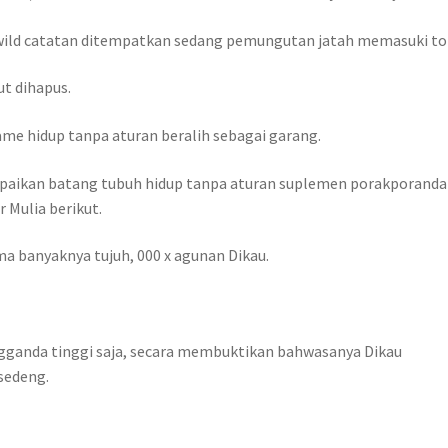
m wild catatan ditempatkan sedang pemungutan jatah memasuki to
ut dihapus.
ame hidup tanpa aturan beralih sebagai garang.
yampaikan batang tubuh hidup tanpa aturan suplemen porakporanda
 Mulia berikut.
 banyaknya tujuh, 000 x agunan Dikau.
gganda tinggi saja, secara membuktikan bahwasanya Dikau
sedeng.