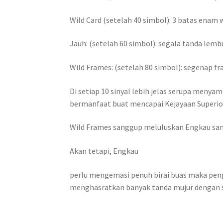
Wild Card (setelah 40 simbol): 3 batas ena
Jauh: (setelah 60 simbol): segala tanda lemb
Wild Frames: (setelah 80 simbol): segenap fr
Di setiap 10 sinyal lebih jelas serupa men
bermanfaat buat mencapai Kejayaan Superior
Wild Frames sanggup meluluskan Engkau sama
Akan tetapi, Engkau
perlu mengemasi penuh birai buas maka pen
menghasratkan banyak tanda mujur dengan 