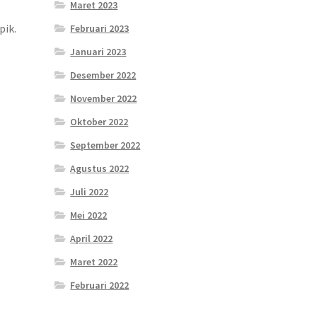
Maret 2023
pik.
Februari 2023
Januari 2023
Desember 2022
November 2022
Oktober 2022
September 2022
Agustus 2022
Juli 2022
Mei 2022
April 2022
Maret 2022
Februari 2022