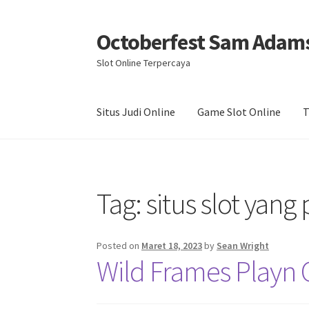
Octoberfest Sam Adam
Skip
Skip
to
to
Slot Online Terpercaya
navigation
content
Situs Judi Online
Game Slot Online
T
Beranda
About us
Contact us
Privacy Policy
Tag:
situs slot yang
Posted on
Maret 18, 2023
by
Sean Wright
Wild Frames Playn 