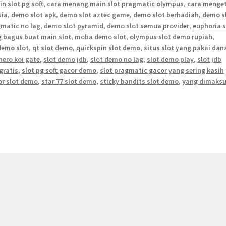
n slot pg soft
,
cara menang main slot pragmatic olympus
,
cara menge
sia
,
demo slot apk
,
demo slot aztec game
,
demo slot berhadiah
,
demo s
matic no lag
,
demo slot pyramid
,
demo slot semua provider
,
euphoria s
 bagus buat main slot
,
moba demo slot
,
olympus slot demo rupiah
,
demo slot
,
qt slot demo
,
quickspin slot demo
,
situs slot yang pakai dan
ero koi gate
,
slot demo jdb
,
slot demo no lag
,
slot demo play
,
slot jdb
gratis
,
slot pg soft gacor demo
,
slot pragmatic gacor yang sering kasih
or slot demo
,
star 77 slot demo
,
sticky bandits slot demo
,
yang dimaksu