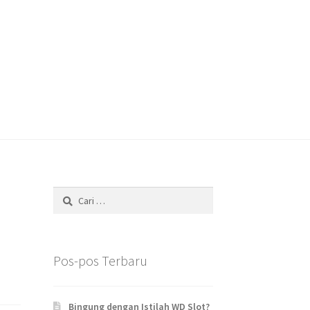
Cari
untuk:
Pos-pos Terbaru
Bingung dengan Istilah WD Slot?