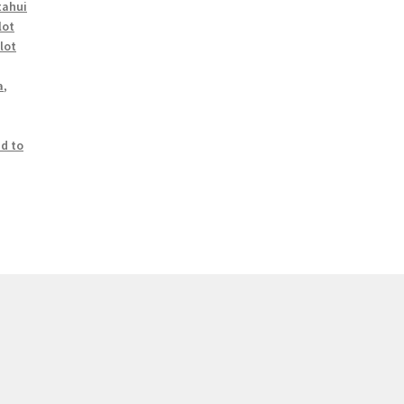
tahui
lot
lot
a
,
d to