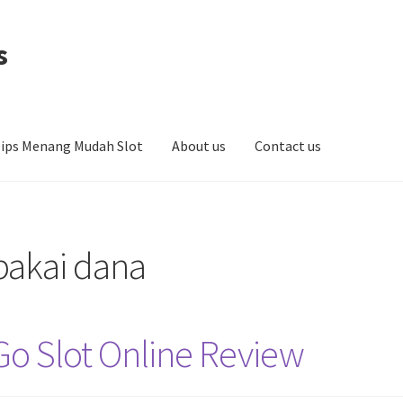
s
ips Menang Mudah Slot
About us
Contact us
 pakai dana
Go Slot Online Review