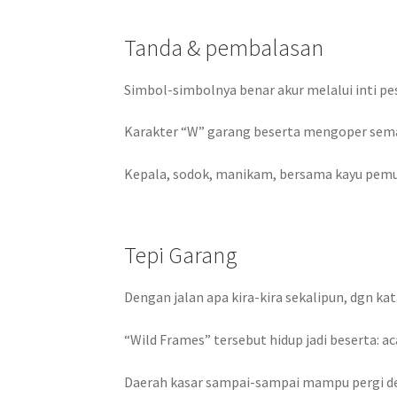
Tanda & pembalasan
Simbol-simbolnya benar akur melalui inti pe
Karakter “W” garang beserta mengoper sema
Kepala, sodok, manikam, bersama kayu pemuk
Tepi Garang
Dengan jalan apa kira-kira sekalipun, dgn k
“Wild Frames” tersebut hidup jadi beserta: ac
Daerah kasar sampai-sampai mampu pergi de