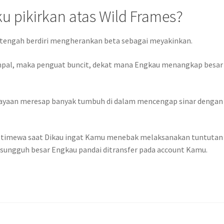
 pikirkan atas Wild Frames?
& tengah berdiri mengherankan beta sebagai meyakinkan.
impal, maka penguat buncit, dekat mana Engkau menangkap besar
ekayaan meresap banyak tumbuh di dalam mencengap sinar dengan
 istimewa saat Dikau ingat Kamu menebak melaksanakan tuntutan
 sungguh besar Engkau pandai ditransfer pada account Kamu.