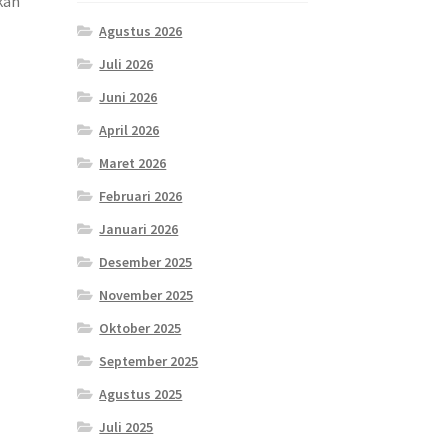
kan
Agustus 2026
Juli 2026
Juni 2026
April 2026
Maret 2026
Februari 2026
Januari 2026
Desember 2025
November 2025
Oktober 2025
September 2025
Agustus 2025
Juli 2025