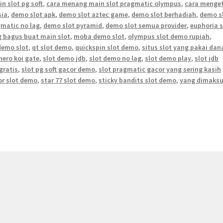
n slot pg soft
,
cara menang main slot pragmatic olympus
,
cara menge
sia
,
demo slot apk
,
demo slot aztec game
,
demo slot berhadiah
,
demo s
matic no lag
,
demo slot pyramid
,
demo slot semua provider
,
euphoria s
 bagus buat main slot
,
moba demo slot
,
olympus slot demo rupiah
,
demo slot
,
qt slot demo
,
quickspin slot demo
,
situs slot yang pakai dan
ero koi gate
,
slot demo jdb
,
slot demo no lag
,
slot demo play
,
slot jdb
gratis
,
slot pg soft gacor demo
,
slot pragmatic gacor yang sering kasih
or slot demo
,
star 77 slot demo
,
sticky bandits slot demo
,
yang dimaksu