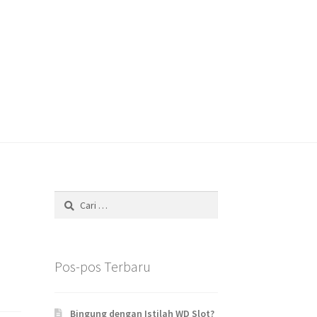
Cari
untuk:
Pos-pos Terbaru
Bingung dengan Istilah WD Slot?