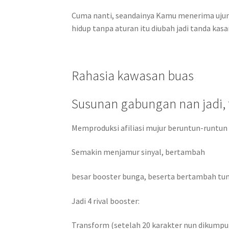
Cuma nanti, seandainya Kamu menerima ujung
hidup tanpa aturan itu diubah jadi tanda kasar
Rahasia kawasan buas
Susunan gabungan nan jadi
Memproduksi afiliasi mujur beruntun-runtun 
Semakin menjamur sinyal, bertambah
besar booster bunga, beserta bertambah tu
Jadi 4 rival booster:
Transform (setelah 20 karakter nun dikumpul