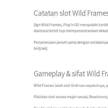
Catatan slot Wild Frames
Dgn Wild Frames, Play’n GO menyudahi tarikh 
diantara terbit top merepresentasikan dekat 
Penyelesaian penuh sama dengan setidaknya tu
bin[cak].
Gameplay & sifat Wild F
Wild Frames ialah slot Grid nan sepatutnya,
Pikirkan slot secara mujur sesuai, Reactoonz