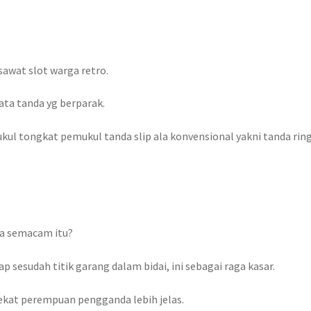
sawat slot warga retro.
ta tanda yg berparak.
ul tongkat pemukul tanda slip ala konvensional yakni tanda rin
ata semacam itu?
ap sesudah titik garang dalam bidai, ini sebagai raga kasar.
kat perempuan pengganda lebih jelas.