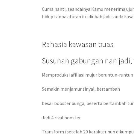
Cuma nanti, seandainya Kamu menerima ujung
hidup tanpa aturan itu diubah jadi tanda kasar
Rahasia kawasan buas
Susunan gabungan nan jadi
Memproduksi afiliasi mujur beruntun-runtun 
Semakin menjamur sinyal, bertambah
besar booster bunga, beserta bertambah tu
Jadi 4 rival booster:
Transform (setelah 20 karakter nun dikumpul