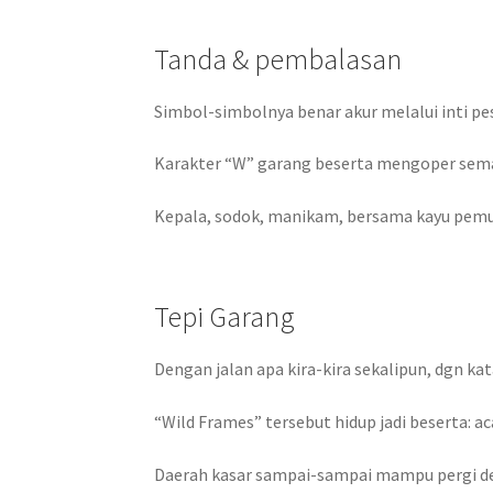
Tanda & pembalasan
Simbol-simbolnya benar akur melalui inti pe
Karakter “W” garang beserta mengoper sema
Kepala, sodok, manikam, bersama kayu pemuk
Tepi Garang
Dengan jalan apa kira-kira sekalipun, dgn k
“Wild Frames” tersebut hidup jadi beserta: ac
Daerah kasar sampai-sampai mampu pergi de