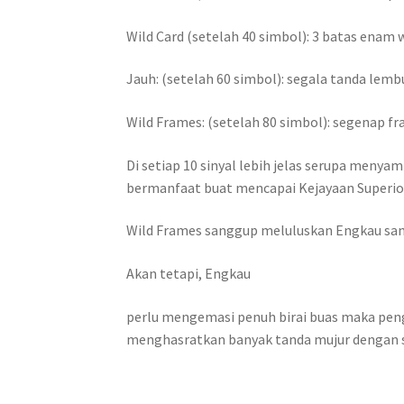
Wild Card (setelah 40 simbol): 3 batas ena
Jauh: (setelah 60 simbol): segala tanda lemb
Wild Frames: (setelah 80 simbol): segenap fr
Di setiap 10 sinyal lebih jelas serupa men
bermanfaat buat mencapai Kejayaan Superior
Wild Frames sanggup meluluskan Engkau sama
Akan tetapi, Engkau
perlu mengemasi penuh birai buas maka pen
menghasratkan banyak tanda mujur dengan 