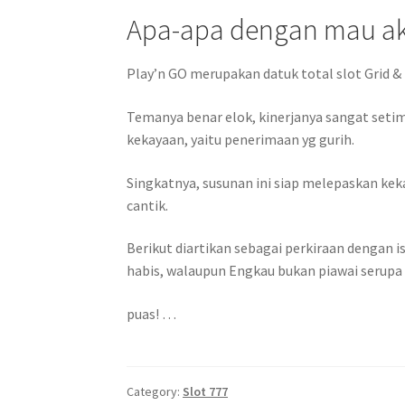
Apa-apa dengan mau aku
Play’n GO merupakan datuk total slot Grid 
Temanya benar elok, kinerjanya sangat set
kekayaan, yaitu penerimaan yg gurih.
Singkatnya, susunan ini siap melepaskan k
cantik.
Berikut diartikan sebagai perkiraan dengan
habis, walaupun Engkau bukan piawai serupa
puas! …
Category:
Slot 777