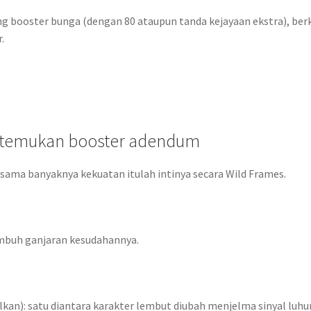
 booster bunga (dengan 80 ataupun tanda kejayaan ekstra), ber
.
, temukan booster adendum
sama banyaknya kekuatan itulah intinya secara Wild Frames.
mbuh ganjaran kesudahannya.
kan): satu diantara karakter lembut diubah menjelma sinyal luhur