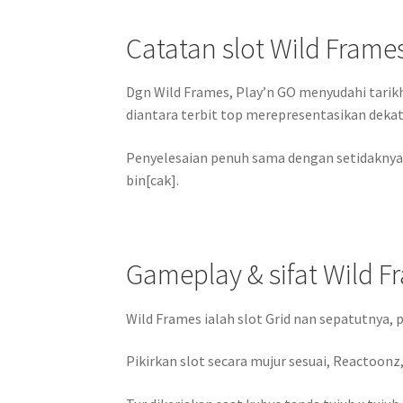
Catatan slot Wild Frames
Dgn Wild Frames, Play’n GO menyudahi tarikh 
diantara terbit top merepresentasikan dekat 
Penyelesaian penuh sama dengan setidaknya tu
bin[cak].
Gameplay & sifat Wild F
Wild Frames ialah slot Grid nan sepatutnya,
Pikirkan slot secara mujur sesuai, Reactoonz