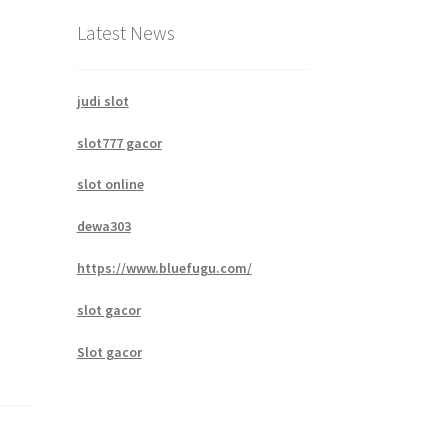
Latest News
judi slot
slot777 gacor
slot online
dewa303
https://www.bluefugu.com/
slot gacor
Slot gacor