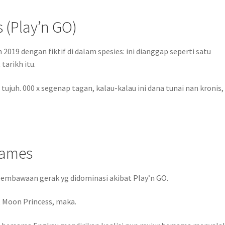
 (Play’n GO)
2019 dengan fiktif di dalam spesies: ini dianggap seperti satu
tarikh itu.
juh. 000 x segenap tagan, kalau-kalau ini dana tunai nan kronis,
rames
 pembawaan gerak yg didominasi akibat Play’n GO.
, Moon Princess, maka.