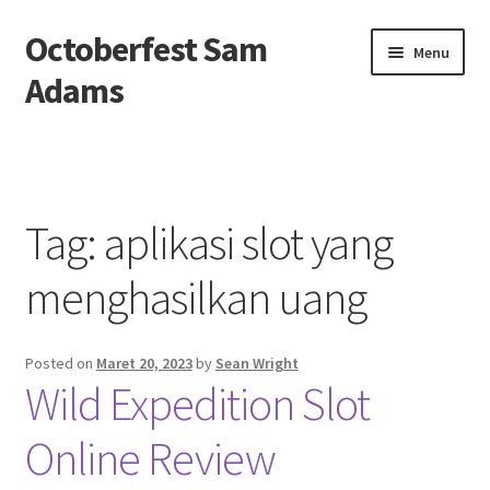
Octoberfest Sam
Skip
Skip
Menu
to
to
Adams
navigation
content
Beranda
About us
Tag:
aplikasi slot yang
Contact us
menghasilkan uang
Privacy Policy
Posted on
Maret 20, 2023
by
Sean Wright
Wild Expedition Slot
Online Review