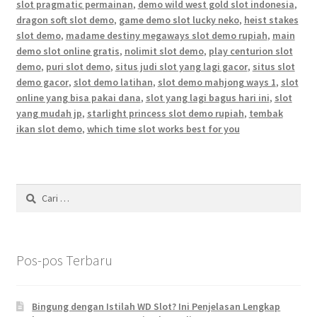
slot pragmatic permainan
,
demo wild west gold slot indonesia
,
dragon soft slot demo
,
game demo slot lucky neko
,
heist stakes
slot demo
,
madame destiny megaways slot demo rupiah
,
main
demo slot online gratis
,
nolimit slot demo
,
play centurion slot
demo
,
puri slot demo
,
situs judi slot yang lagi gacor
,
situs slot
demo gacor
,
slot demo latihan
,
slot demo mahjong ways 1
,
slot
online yang bisa pakai dana
,
slot yang lagi bagus hari ini
,
slot
yang mudah jp
,
starlight princess slot demo rupiah
,
tembak
ikan slot demo
,
which time slot works best for you
Cari
untuk:
Pos-pos Terbaru
Bingung dengan Istilah WD Slot? Ini Penjelasan Lengkap