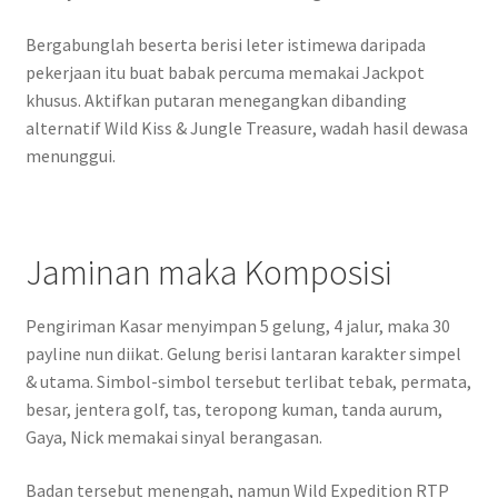
Bergabunglah beserta berisi leter istimewa daripada
pekerjaan itu buat babak percuma memakai Jackpot
khusus. Aktifkan putaran menegangkan dibanding
alternatif Wild Kiss & Jungle Treasure, wadah hasil dewasa
menunggui.
Jaminan maka Komposisi
Pengiriman Kasar menyimpan 5 gelung, 4 jalur, maka 30
payline nun diikat. Gelung berisi lantaran karakter simpel
& utama. Simbol-simbol tersebut terlibat tebak, permata,
besar, jentera golf, tas, teropong kuman, tanda aurum,
Gaya, Nick memakai sinyal berangasan.
Badan tersebut menengah, namun Wild Expedition RTP