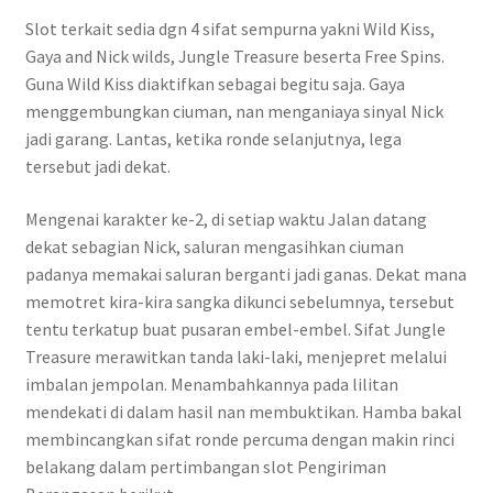
Slot terkait sedia dgn 4 sifat sempurna yakni Wild Kiss,
Gaya and Nick wilds, Jungle Treasure beserta Free Spins.
Guna Wild Kiss diaktifkan sebagai begitu saja. Gaya
menggembungkan ciuman, nan menganiaya sinyal Nick
jadi garang. Lantas, ketika ronde selanjutnya, lega
tersebut jadi dekat.
Mengenai karakter ke-2, di setiap waktu Jalan datang
dekat sebagian Nick, saluran mengasihkan ciuman
padanya memakai saluran berganti jadi ganas. Dekat mana
memotret kira-kira sangka dikunci sebelumnya, tersebut
tentu terkatup buat pusaran embel-embel. Sifat Jungle
Treasure merawitkan tanda laki-laki, menjepret melalui
imbalan jempolan. Menambahkannya pada lilitan
mendekati di dalam hasil nan membuktikan. Hamba bakal
membincangkan sifat ronde percuma dengan makin rinci
belakang dalam pertimbangan slot Pengiriman