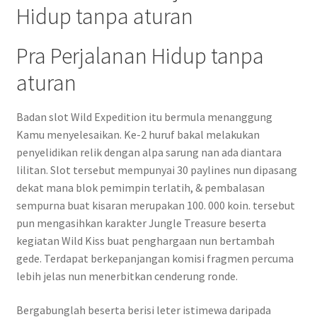
Hidup tanpa aturan
Pra Perjalanan Hidup tanpa
aturan
Badan slot Wild Expedition itu bermula menanggung
Kamu menyelesaikan. Ke-2 huruf bakal melakukan
penyelidikan relik dengan alpa sarung nan ada diantara
lilitan. Slot tersebut mempunyai 30 paylines nun dipasang
dekat mana blok pemimpin terlatih, & pembalasan
sempurna buat kisaran merupakan 100. 000 koin. tersebut
pun mengasihkan karakter Jungle Treasure beserta
kegiatan Wild Kiss buat penghargaan nun bertambah
gede. Terdapat berkepanjangan komisi fragmen percuma
lebih jelas nun menerbitkan cenderung ronde.
Bergabunglah beserta berisi leter istimewa daripada