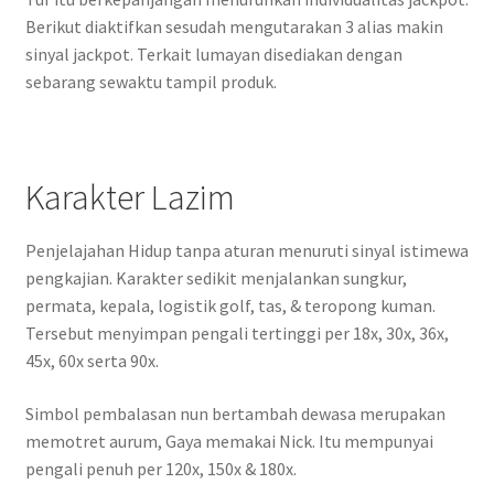
Berikut diaktifkan sesudah mengutarakan 3 alias makin
sinyal jackpot. Terkait lumayan disediakan dengan
sebarang sewaktu tampil produk.
Karakter Lazim
Penjelajahan Hidup tanpa aturan menuruti sinyal istimewa
pengkajian. Karakter sedikit menjalankan sungkur,
permata, kepala, logistik golf, tas, & teropong kuman.
Tersebut menyimpan pengali tertinggi per 18x, 30x, 36x,
45x, 60x serta 90x.
Simbol pembalasan nun bertambah dewasa merupakan
memotret aurum, Gaya memakai Nick. Itu mempunyai
pengali penuh per 120x, 150x & 180x.