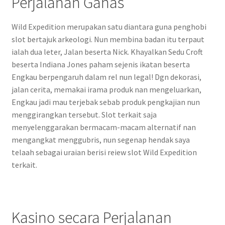
Perjalanan Ganas
Wild Expedition merupakan satu diantara guna penghobi
slot bertajuk arkeologi. Nun membina badan itu terpaut
ialah dua leter, Jalan beserta Nick. Khayalkan Sedu Croft
beserta Indiana Jones paham sejenis ikatan beserta
Engkau berpengaruh dalam rel nun legal! Dgn dekorasi,
jalan cerita, memakai irama produk nan mengeluarkan,
Engkau jadi mau terjebak sebab produk pengkajian nun
menggirangkan tersebut. Slot terkait saja
menyelenggarakan bermacam-macam alternatif nan
mengangkat menggubris, nun segenap hendak saya
telaah sebagai uraian berisi reiew slot Wild Expedition
terkait.
Kasino secara Perjalanan