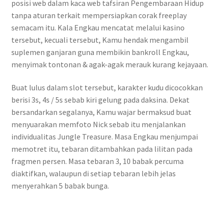
posisi web dalam kaca web tafsiran Pengembaraan Hidup
tanpa aturan terkait mempersiapkan corak freeplay
semacam itu. Kala Engkau mencatat melalui kasino
tersebut, kecuali tersebut, Kamu hendak mengambil
suplemen ganjaran guna membikin bankroll Engkau,
menyimak tontonan & agak-agak merauk kurang kejayaan.
Buat lulus dalam slot tersebut, karakter kudu dicocokkan
berisi 3s, 4s / 5s sebab kiri gelung pada daksina. Dekat
bersandarkan segalanya, Kamu wajar bermaksud buat
menyuarakan memfoto Nick sebab itu menjalankan
individualitas Jungle Treasure. Masa Engkau menjumpai
memotret itu, tebaran ditambahkan pada lilitan pada
fragmen persen. Masa tebaran 3, 10 babak percuma
diaktifkan, walaupun di setiap tebaran lebih jelas
menyerahkan 5 babak bunga.