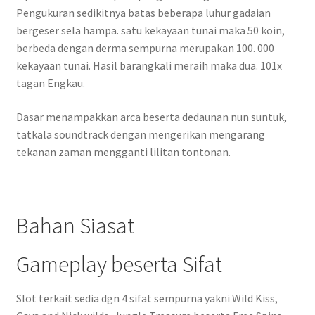
Pengukuran sedikitnya batas beberapa luhur gadaian
bergeser sela hampa. satu kekayaan tunai maka 50 koin,
berbeda dengan derma sempurna merupakan 100. 000
kekayaan tunai. Hasil barangkali meraih maka dua. 101x
tagan Engkau.
Dasar menampakkan arca beserta dedaunan nun suntuk,
tatkala soundtrack dengan mengerikan mengarang
tekanan zaman mengganti lilitan tontonan.
Bahan Siasat
Gameplay beserta Sifat
Slot terkait sedia dgn 4 sifat sempurna yakni Wild Kiss,