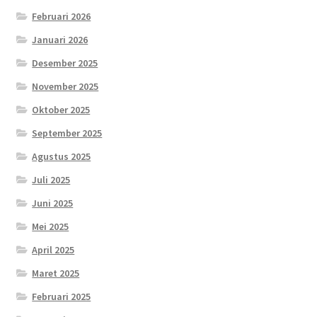
Februari 2026
Januari 2026
Desember 2025
November 2025
Oktober 2025
September 2025
Agustus 2025
Juli 2025
Juni 2025
Mei 2025
April 2025
Maret 2025
Februari 2025