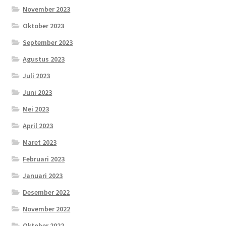
November 2023
Oktober 2023
September 2023
Agustus 2023
Juli 2023
Juni 2023
Mei 2023
April 2023
Maret 2023
Februari 2023
Januari 2023
Desember 2022
November 2022
Oktober 2022