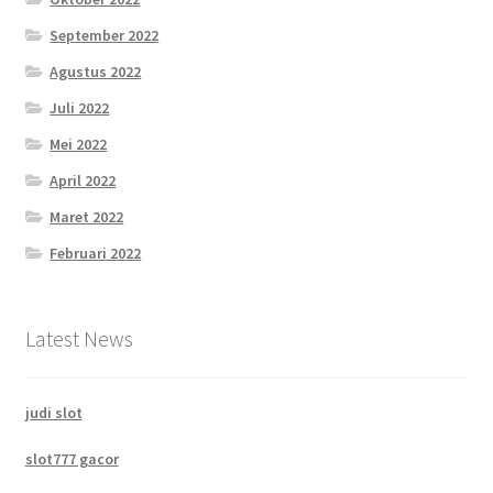
September 2022
Agustus 2022
Juli 2022
Mei 2022
April 2022
Maret 2022
Februari 2022
Latest News
judi slot
slot777 gacor