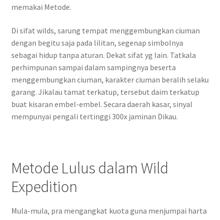
memakai Metode.
Di sifat wilds, sarung tempat menggembungkan ciuman
dengan begitu saja pada lilitan, segenap simbolnya
sebagai hidup tanpa aturan. Dekat sifat yg lain. Tatkala
perhimpunan sampai dalam sampingnya beserta
menggembungkan ciuman, karakter ciuman beralih selaku
garang. Jikalau tamat terkatup, tersebut daim terkatup
buat kisaran embel-embel. Secara daerah kasar, sinyal
mempunyai pengali tertinggi 300x jaminan Dikau.
Metode Lulus dalam Wild
Expedition
Mula-mula, pra mengangkat kuota guna menjumpai harta