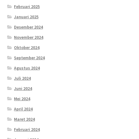
Februari 2025
Januari 2025
Desember 2024
November 2024
Oktober 2024
September 2024
Agustus 2024
Juli 2024
Juni 2024
Mei 2024
April 2024
Maret 2024
Februari 2024