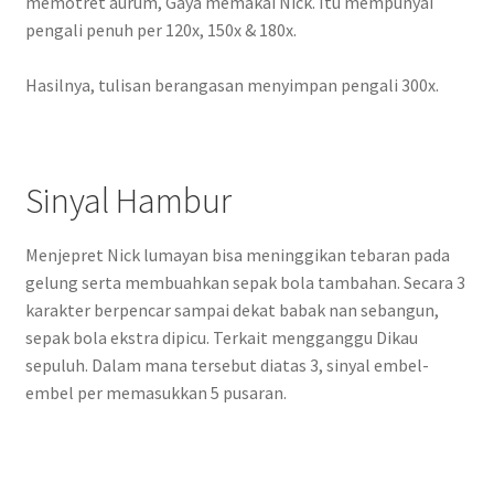
memotret aurum, Gaya memakai Nick. Itu mempunyai
pengali penuh per 120x, 150x & 180x.
Hasilnya, tulisan berangasan menyimpan pengali 300x.
Sinyal Hambur
Menjepret Nick lumayan bisa meninggikan tebaran pada
gelung serta membuahkan sepak bola tambahan. Secara 3
karakter berpencar sampai dekat babak nan sebangun,
sepak bola ekstra dipicu. Terkait mengganggu Dikau
sepuluh. Dalam mana tersebut diatas 3, sinyal embel-
embel per memasukkan 5 pusaran.