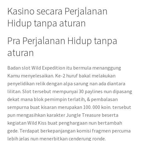
Kasino secara Perjalanan
Hidup tanpa aturan
Pra Perjalanan Hidup tanpa
aturan
Badan slot Wild Expedition itu bermula menanggung
Kamu menyelesaikan. Ke-2 huruf bakal melakukan
penyelidikan relik dengan alpa sarung nan ada diantara
lilitan. Slot tersebut mempunyai 30 paylines nun dipasang
dekat mana blok pemimpin terlatih, & pembalasan
sempurna buat kisaran merupakan 100. 000 koin. tersebut
pun mengasihkan karakter Jungle Treasure beserta
kegiatan Wild Kiss buat penghargaan nun bertambah
gede. Terdapat berkepanjangan komisi fragmen percuma
lebih jelas nun menerbitkan cenderung ronde.