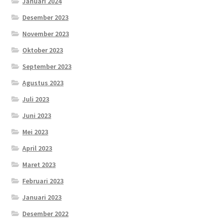
Januari 2024
Desember 2023
November 2023
Oktober 2023
September 2023
Agustus 2023
Juli 2023
Juni 2023
Mei 2023
April 2023
Maret 2023
Februari 2023
Januari 2023
Desember 2022