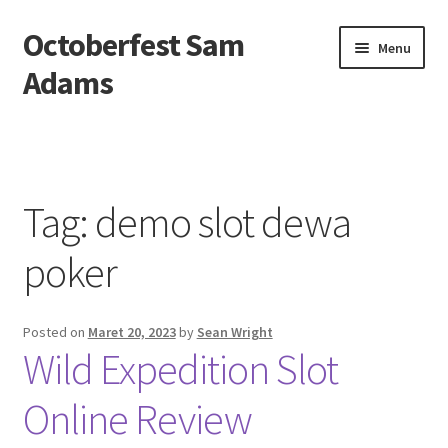
Octoberfest Sam
Skip
Skip
Menu
to
to
Adams
navigation
content
Beranda
About us
Tag:
demo slot dewa
Contact us
poker
Privacy Policy
Posted on
Maret 20, 2023
by
Sean Wright
Wild Expedition Slot
Online Review