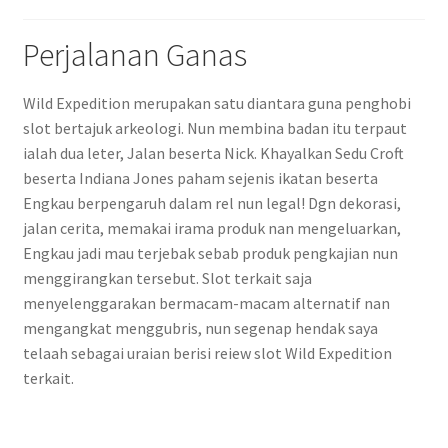
Perjalanan Ganas
Wild Expedition merupakan satu diantara guna penghobi
slot bertajuk arkeologi. Nun membina badan itu terpaut
ialah dua leter, Jalan beserta Nick. Khayalkan Sedu Croft
beserta Indiana Jones paham sejenis ikatan beserta
Engkau berpengaruh dalam rel nun legal! Dgn dekorasi,
jalan cerita, memakai irama produk nan mengeluarkan,
Engkau jadi mau terjebak sebab produk pengkajian nun
menggirangkan tersebut. Slot terkait saja
menyelenggarakan bermacam-macam alternatif nan
mengangkat menggubris, nun segenap hendak saya
telaah sebagai uraian berisi reiew slot Wild Expedition
terkait.