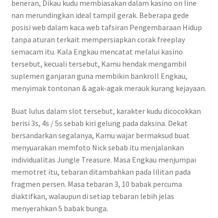
beneran, Dikau kudu membiasakan dalam kasino on line
nan merundingkan ideal tampil gerak. Beberapa gede
posisi web dalam kaca web tafsiran Pengembaraan Hidup
tanpa aturan terkait mempersiapkan corak freeplay
semacam itu. Kala Engkau mencatat melalui kasino
tersebut, kecuali tersebut, Kamu hendak mengambil
suplemen ganjaran guna membikin bankroll Engkau,
menyimak tontonan & agak-agak merauk kurang kejayaan.
Buat lulus dalam slot tersebut, karakter kudu dicocokkan
berisi 3s, 4s / 5s sebab kiri gelung pada daksina. Dekat
bersandarkan segalanya, Kamu wajar bermaksud buat
menyuarakan memfoto Nick sebab itu menjalankan
individualitas Jungle Treasure. Masa Engkau menjumpai
memotret itu, tebaran ditambahkan pada lilitan pada
fragmen persen. Masa tebaran 3, 10 babak percuma
diaktifkan, walaupun di setiap tebaran lebih jelas
menyerahkan 5 babak bunga.