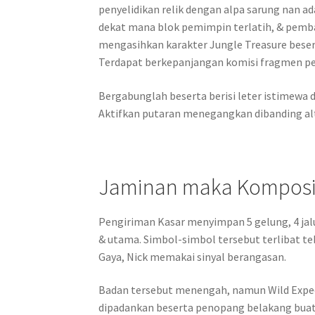
penyelidikan relik dengan alpa sarung nan ad
dekat mana blok pemimpin terlatih, & pemba
mengasihkan karakter Jungle Treasure beser
Terdapat berkepanjangan komisi fragmen pe
Bergabunglah beserta berisi leter istimewa
Aktifkan putaran menegangkan dibanding alt
Jaminan maka Komposi
Pengiriman Kasar menyimpan 5 gelung, 4 jalur
& utama. Simbol-simbol tersebut terlibat te
Gaya, Nick memakai sinyal berangasan.
Badan tersebut menengah, namun Wild Expedit
dipadankan beserta penopang belakang buat 