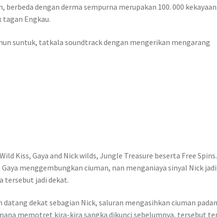
in, berbeda dengan derma sempurna merupakan 100. 000 kekayaan
x tagan Engkau.
nun suntuk, tatkala soundtrack dengan mengerikan mengarang
Wild Kiss, Gaya and Nick wilds, Jungle Treasure beserta Free Spins
ja. Gaya menggembungkan ciuman, nan menganiaya sinyal Nick jadi
a tersebut jadi dekat.
an datang dekat sebagian Nick, saluran mengasihkan ciuman pada
 mana memotret kira-kira sangka dikunci sebelumnya, tersebut te