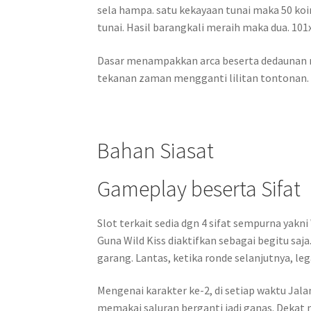
sela hampa. satu kekayaan tunai maka 50 ko
tunai. Hasil barangkali meraih maka dua. 101
Dasar menampakkan arca beserta dedaunan 
tekanan zaman mengganti lilitan tontonan.
Bahan Siasat
Gameplay beserta Sifat
Slot terkait sedia dgn 4 sifat sempurna yakni 
Guna Wild Kiss diaktifkan sebagai begitu sa
garang. Lantas, ketika ronde selanjutnya, leg
Mengenai karakter ke-2, di setiap waktu Jal
memakai saluran berganti jadi ganas. Dekat