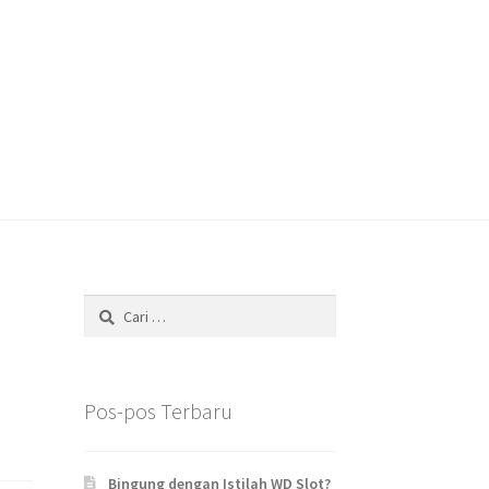
Cari
untuk:
Pos-pos Terbaru
Bingung dengan Istilah WD Slot?