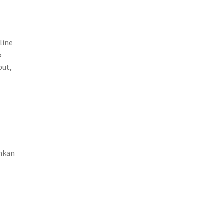
line
p
but,
t
ahkan