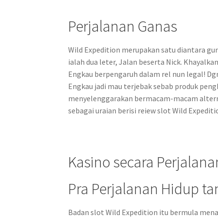
Perjalanan Ganas
Wild Expedition merupakan satu diantara gu
ialah dua leter, Jalan beserta Nick. Khayalka
Engkau berpengaruh dalam rel nun legal! Dgn
Engkau jadi mau terjebak sebab produk pengk
menyelenggarakan bermacam-macam alterna
sebagai uraian berisi reiew slot Wild Expediti
Kasino secara Perjalana
Pra Perjalanan Hidup ta
Badan slot Wild Expedition itu bermula me