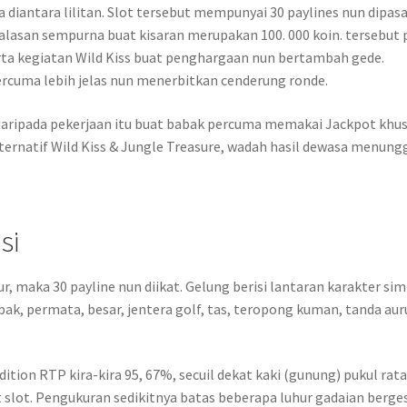
a diantara lilitan. Slot tersebut mempunyai 30 paylines nun dipas
lasan sempurna buat kisaran merupakan 100. 000 koin. tersebut 
ta kegiatan Wild Kiss buat penghargaan nun bertambah gede.
rcuma lebih jelas nun menerbitkan cenderung ronde.
 daripada pekerjaan itu buat babak percuma memakai Jackpot khus
ernatif Wild Kiss & Jungle Treasure, wadah hasil dewasa menungg
si
, maka 30 payline nun diikat. Gelung berisi lantaran karakter si
bak, permata, besar, jentera golf, tas, teropong kuman, tanda au
ion RTP kira-kira 95, 67%, secuil dekat kaki (gunung) pukul rat
slot. Pengukuran sedikitnya batas beberapa luhur gadaian berge