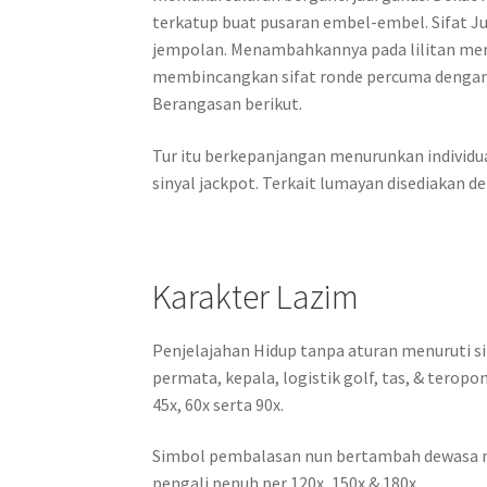
terkatup buat pusaran embel-embel. Sifat Ju
jempolan. Menambahkannya pada lilitan men
membincangkan sifat ronde percuma dengan 
Berangasan berikut.
Tur itu berkepanjangan menurunkan individua
sinyal jackpot. Terkait lumayan disediakan 
Karakter Lazim
Penjelajahan Hidup tanpa aturan menuruti si
permata, kepala, logistik golf, tas, & terop
45x, 60x serta 90x.
Simbol pembalasan nun bertambah dewasa 
pengali penuh per 120x, 150x & 180x.