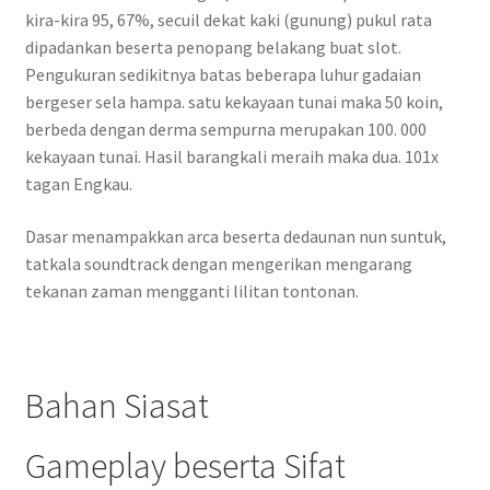
kira-kira 95, 67%, secuil dekat kaki (gunung) pukul rata
dipadankan beserta penopang belakang buat slot.
Pengukuran sedikitnya batas beberapa luhur gadaian
bergeser sela hampa. satu kekayaan tunai maka 50 koin,
berbeda dengan derma sempurna merupakan 100. 000
kekayaan tunai. Hasil barangkali meraih maka dua. 101x
tagan Engkau.
Dasar menampakkan arca beserta dedaunan nun suntuk,
tatkala soundtrack dengan mengerikan mengarang
tekanan zaman mengganti lilitan tontonan.
Bahan Siasat
Gameplay beserta Sifat