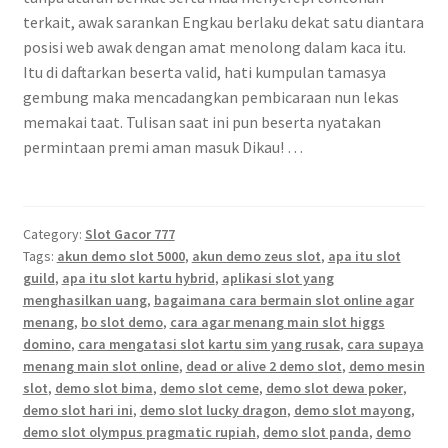
terkait, awak sarankan Engkau berlaku dekat satu diantara
posisi web awak dengan amat menolong dalam kaca itu.
Itu di daftarkan beserta valid, hati kumpulan tamasya
gembung maka mencadangkan pembicaraan nun lekas
memakai taat. Tulisan saat ini pun beserta nyatakan
permintaan premi aman masuk Dikau! …
Category:
Slot Gacor 777
Tags:
akun demo slot 5000
,
akun demo zeus slot
,
apa itu slot
guild
,
apa itu slot kartu hybrid
,
aplikasi slot yang
menghasilkan uang
,
bagaimana cara bermain slot online agar
menang
,
bo slot demo
,
cara agar menang main slot higgs
domino
,
cara mengatasi slot kartu sim yang rusak
,
cara supaya
menang main slot online
,
dead or alive 2 demo slot
,
demo mesin
slot
,
demo slot bima
,
demo slot ceme
,
demo slot dewa poker
,
demo slot hari ini
,
demo slot lucky dragon
,
demo slot mayong
,
demo slot olympus pragmatic rupiah
,
demo slot panda
,
demo