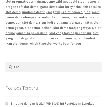
slot pragmatic permainan
,
demo wild west gold slot indonesia
,
dragon soft slot demo
,
game demo slot lucky neko
,
heist stakes
slot demo
,
madame destiny megaways slot demo rupiah
,
main
demo slot online gratis
,
nolimit slot demo
,
play centurion slot
demo
,
puri slot demo
,
situs judi slot yang lagi gacor
,
situs slot
demo gacor
,
slot demo latihan
,
slot demo mahjong ways 1
,
slot
online yang bisa pakai dana
,
slot yang lagi bagus hari ini
,
slot
yang mudah jp
,
starlight princess slot demo rupiah
,
tembak
ikan slot demo
,
which time slot works best for you
Cari
untuk:
Pos-pos Terbaru
Bingung dengan Istilah WD Slot? Ini Penjelasan Lengkap