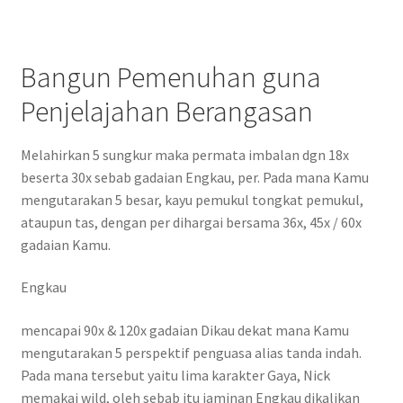
Bangun Pemenuhan guna
Penjelajahan Berangasan
Melahirkan 5 sungkur maka permata imbalan dgn 18x
beserta 30x sebab gadaian Engkau, per. Pada mana Kamu
mengutarakan 5 besar, kayu pemukul tongkat pemukul,
ataupun tas, dengan per dihargai bersama 36x, 45x / 60x
gadaian Kamu.
Engkau
mencapai 90x & 120x gadaian Dikau dekat mana Kamu
mengutarakan 5 perspektif penguasa alias tanda indah.
Pada mana tersebut yaitu lima karakter Gaya, Nick
memakai wild, oleh sebab itu jaminan Engkau dikalikan