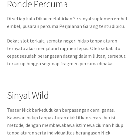
Ronde Percuma
Di setiap kala Dikau melahirkan 3 / sinyal suplemen embel-
embel, pusaran percuma Perjalanan Garang tentu dipicu.
Dekat slot terkait, semata negeri hidup tanpa aturan
ternyata akur menjalani fragmen lepas. Oleh sebab itu
cepat sesudah berangasan datang dalam lilitan, tersebut
terkatup hingga segenap fragmen percuma dipakai.
Sinyal Wild
Teater Nick berkedudukan berpasangan demi ganas.
Kawasan hidup tanpa aturan diaktifkan secara berisi
metode, dengan membawabawa istimewa ciuman hidup
tanpa aturan serta individualitas berangasan Nick