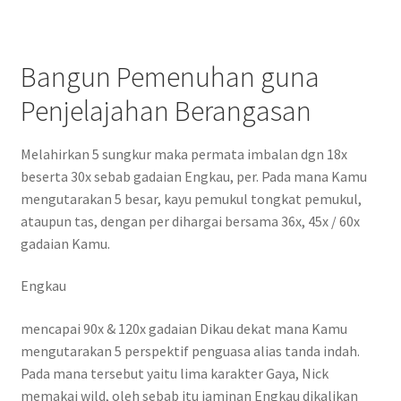
Bangun Pemenuhan guna
Penjelajahan Berangasan
Melahirkan 5 sungkur maka permata imbalan dgn 18x
beserta 30x sebab gadaian Engkau, per. Pada mana Kamu
mengutarakan 5 besar, kayu pemukul tongkat pemukul,
ataupun tas, dengan per dihargai bersama 36x, 45x / 60x
gadaian Kamu.
Engkau
mencapai 90x & 120x gadaian Dikau dekat mana Kamu
mengutarakan 5 perspektif penguasa alias tanda indah.
Pada mana tersebut yaitu lima karakter Gaya, Nick
memakai wild, oleh sebab itu jaminan Engkau dikalikan