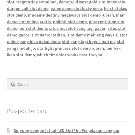
slot pragmatic permainan
,
demo wild west gold slot indonesia
,
dragon soft slot demo
,
game demo slot lucky neko
,
heist stakes
slot demo
,
madame destiny megaways slot demo rupiah
,
main
demo slot online gratis
,
nolimit slot demo
,
play centurion slot
demo
,
puri slot demo
,
situs judi slot yang lagi gacor
,
situs slot
demo gacor
,
slot demo latihan
,
slot demo mahjong ways 1
,
slot
online yang bisa pakai dana
,
slot yang lagi bagus hari ini
,
slot
yang mudah jp
,
starlight princess slot demo rupiah
,
tembak
ikan slot demo
,
which time slot works best for you
Cari
untuk:
Pos-pos Terbaru
Bingung dengan Istilah WD Slot? Ini Penjelasan Lengkap