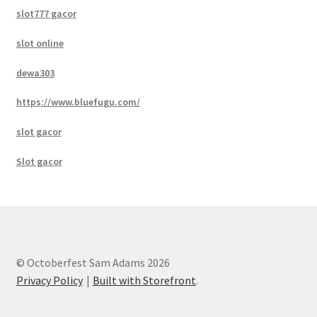
slot777 gacor
slot online
dewa303
https://www.bluefugu.com/
slot gacor
Slot gacor
© Octoberfest Sam Adams 2026
Privacy Policy
Built with Storefront
.