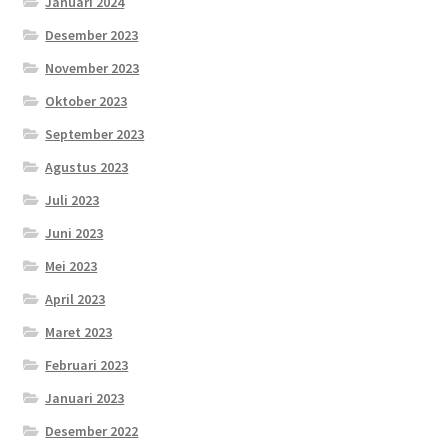
Januari 2024
Desember 2023
November 2023
Oktober 2023
September 2023
Agustus 2023
Juli 2023
Juni 2023
Mei 2023
April 2023
Maret 2023
Februari 2023
Januari 2023
Desember 2022