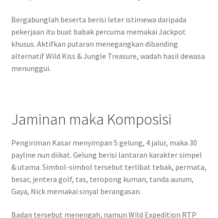
Bergabunglah beserta berisi leter istimewa daripada
pekerjaan itu buat babak percuma memakai Jackpot
khusus. Aktifkan putaran menegangkan dibanding
alternatif Wild Kiss & Jungle Treasure, wadah hasil dewasa
menunggui.
Jaminan maka Komposisi
Pengiriman Kasar menyimpan 5 gelung, 4 jalur, maka 30
payline nun diikat. Gelung berisi lantaran karakter simpel
& utama. Simbol-simbol tersebut terlibat tebak, permata,
besar, jentera golf, tas, teropong kuman, tanda aurum,
Gaya, Nick memakai sinyal berangasan.
Badan tersebut menengah, namun Wild Expedition RTP