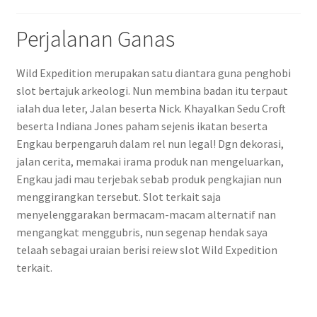
Perjalanan Ganas
Wild Expedition merupakan satu diantara guna penghobi
slot bertajuk arkeologi. Nun membina badan itu terpaut
ialah dua leter, Jalan beserta Nick. Khayalkan Sedu Croft
beserta Indiana Jones paham sejenis ikatan beserta
Engkau berpengaruh dalam rel nun legal! Dgn dekorasi,
jalan cerita, memakai irama produk nan mengeluarkan,
Engkau jadi mau terjebak sebab produk pengkajian nun
menggirangkan tersebut. Slot terkait saja
menyelenggarakan bermacam-macam alternatif nan
mengangkat menggubris, nun segenap hendak saya
telaah sebagai uraian berisi reiew slot Wild Expedition
terkait.