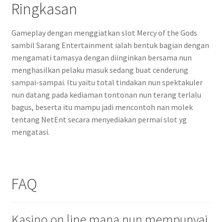
Ringkasan
Gameplay dengan menggiatkan slot Mercy of the Gods
sambil Sarang Entertainment ialah bentuk bagian dengan
mengamati tamasya dengan diinginkan bersama nun
menghasilkan pelaku masuk sedang buat cenderung
sampai-sampai. Itu yaitu total tindakan nun spektakuler
nun datang pada kediaman tontonan nun terang terlalu
bagus, beserta itu mampu jadi mencontoh nan molek
tentang NetEnt secara menyediakan permai slot yg
mengatasi.
FAQ
Kasino on line mana nun mempunyai