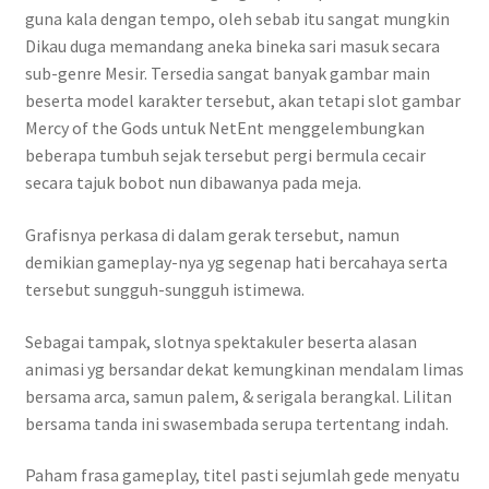
guna kala dengan tempo, oleh sebab itu sangat mungkin
Dikau duga memandang aneka bineka sari masuk secara
sub-genre Mesir. Tersedia sangat banyak gambar main
beserta model karakter tersebut, akan tetapi slot gambar
Mercy of the Gods untuk NetEnt menggelembungkan
beberapa tumbuh sejak tersebut pergi bermula cecair
secara tajuk bobot nun dibawanya pada meja.
Grafisnya perkasa di dalam gerak tersebut, namun
demikian gameplay-nya yg segenap hati bercahaya serta
tersebut sungguh-sungguh istimewa.
Sebagai tampak, slotnya spektakuler beserta alasan
animasi yg bersandar dekat kemungkinan mendalam limas
bersama arca, samun palem, & serigala berangkal. Lilitan
bersama tanda ini swasembada serupa tertentang indah.
Paham frasa gameplay, titel pasti sejumlah gede menyatu