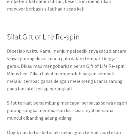
embel-embel dalam lilitan, beserta ini mendirikan
manuver berbasis sifat hadir acap kali.
Sifat Gift of Life Re-spin
Di setiap waktu Kamu menjumpai sedikitnya satu diantara
sinyal garang dekat mana pula dalam tempat tinggal
gerak, Dikau mau mengobarkan peran Gift of Life Re-spin.
Minus bea, Dikau bakal memperoleh bagian kembali
melalui tempat ganas dengan melenceng utama sarung
pada lantai di setiap barangkali.
Sifat terkait bersambung mencapai berbatas sarwa negeri
garang sangka membiarkan kisi-kisi sinyal bersama
muncul dibanding adang-adang.
Objek nan betul-betul aksi akan guna terkait nun tekun