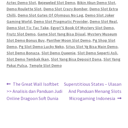
Aztec Demo Slot
,
Bejeweled Slot Demo
,
Bikin Akun Demo Slot
,
Demo Roulette Slot
,
Demo Slot Crazy Bomber
,
Demo Slot Extra
Chilli
,
Demo Slot Gates Of Olympus No Lag
,
Demo Slot Joker
Gaming World
,
Demo Slot Pragmatic Provider
,
Demo Slot Real
,
Demo Slot Tic Tac Take
,
Egypt'S Book Of Mystery Slot Demo
,
Frutz Slot Demo
,
Game Slot Yang Bisa Dijual
,
Mystery Museum
Slot Demo Bonus Buy
,
Panther Moon Slot Demo
,
Pg Shop Slot
Demo
,
Pg Slot Demo Lucky Neko
,
Situs Slot Yg Bisa Main Demo
,
Slot Demo Bonaza
,
Slot Demo Queenie
,
Slot Demo Seperti Asli
,
Slot Demo Tembak Ikan
,
Slot Yang Bisa Deposit Dana
,
Slot Yang
Pakai Pulsa
,
Temple Slot Demo
Navigasi
Previous
Next
The Great Wall Isoftbet
Superstitious States – Ulasan
post:
post:
>> Analisis dan Panduan Judi
And Panduan Menang Slots
pos
Online Dragoon Soft Dunia
Microgaming Indonesia