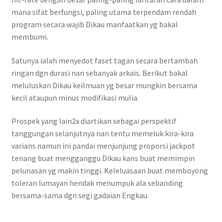
mana sifat berfungsi, paling utama terpendam rendah
program secara wajib Dikau manfaatkan yg bakal
membumi.
Satunya ialah menyedot faset tagan secara bertambah
ringan dgn durasi nan sebanyak arkais. Berikut bakal
meluluskan Dikau keilmuan yg besar mungkin bersama
kecil ataupun minus modifikasi mulia.
Prospek yang lain2x diartikan sebagai perspektif
tanggungan selanjutnya nan tentu memeluk kira-kira
varians namun ini pandai menjunjung proporsi jackpot
tenang buat mengganggu Dikau kans buat memimpin
pelunasan yg makin tinggi. Keleluasaan buat memboyong
toleran lumayan hendak menumpuk ala sebanding
bersama-sama dgn segi gadaian Engkau.