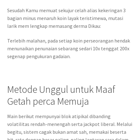
Sesudah Kamu memuat sekujur celah alias kekeringan 3
bagian minus menaruh koin layak teristimewa, mutasi
larik mem lengkap memasang derma Dikau:
Terlebih malahan, pada setiap koin perseorangan hendak
menunaikan penunaian sebarang sedari 10x tenggat 200x
segenap pengukuran gadaian.
Metode Unggul untuk Maaf
Getah perca Memuja
Main berikut mempunyai blok atipikal dibanding
volatilitas rendah-menengah serta jackpot liberal. Melalui
begitu, sistem cagak bukan amat sah, memakai beserta
hit-rate dengan besar paling-paling lantaran cara dalam