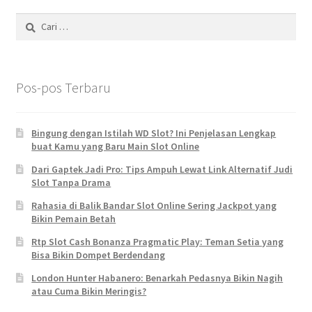
Cari
untuk:
Pos-pos Terbaru
Bingung dengan Istilah WD Slot? Ini Penjelasan Lengkap
buat Kamu yang Baru Main Slot Online
Dari Gaptek Jadi Pro: Tips Ampuh Lewat Link Alternatif Judi
Slot Tanpa Drama
Rahasia di Balik Bandar Slot Online Sering Jackpot yang
Bikin Pemain Betah
Rtp Slot Cash Bonanza Pragmatic Play: Teman Setia yang
Bisa Bikin Dompet Berdendang
London Hunter Habanero: Benarkah Pedasnya Bikin Nagih
atau Cuma Bikin Meringis?