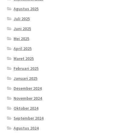
Agustus 2025
Juli 2025
Juni 2025
Mei 2025
April 2025
Maret 2025
Februari 2025
Januari 2025
Desember 2024
November 2024
Oktober 2024
September 2024
Agustus 2024