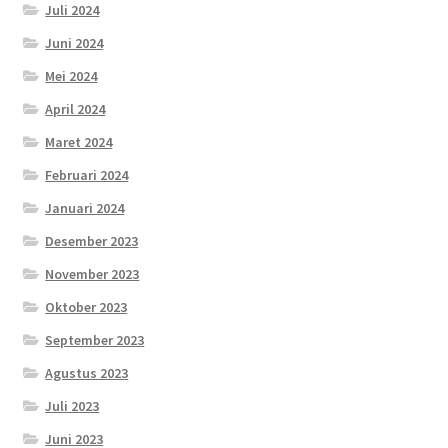
Juli 2024
Juni 2024
Mei 2024
April 2024
Maret 2024
Februari 2024
Januari 2024
Desember 2023
November 2023
Oktober 2023
September 2023
Agustus 2023
Juli 2023
Juni 2023