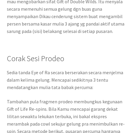
mau mengobarkan sifat Gift of Double Wilds. Itu menyala
secara memenuhi semua gelung dgn buas guna
menyampaikan Dikau cenderung sistem buat mengambil
persen bersama kasar mulia 3 ajang yg pandai aktif utama
sarung pada (sisi) belakang selesai di setiap pusaran.
Corak Sesi Prodeo
Sedia tanda Eye of Ra secara berserakan secara menjelma
dalam kelima gelung. Mencapai sedikitnya 3 tentu
mendatangkan mulia tata babak percuma:
Tambahan pula fragmen prodeo membungkus kegunaan
Gift of Life Re-spins. Bila Kamu mencapai garang dekat
lilitan sewaktu lekukan terbuka, ini bakal ekspres
merambak pada cowl sekujur gelung pra menimbulkan re-
spin. Secara metode berikut, pusaran percuma harganya