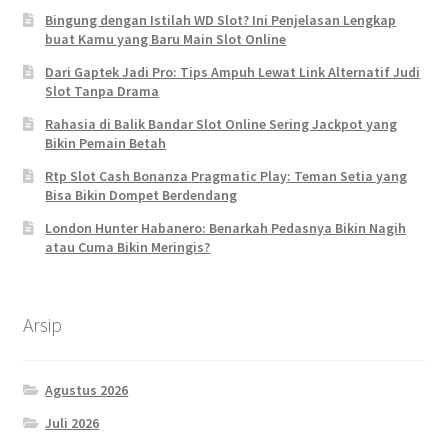
Bingung dengan Istilah WD Slot? Ini Penjelasan Lengkap
buat Kamu yang Baru Main Slot Online
Dari Gaptek Jadi Pro: Tips Ampuh Lewat Link Alternatif Judi
Slot Tanpa Drama
Rahasia di Balik Bandar Slot Online Sering Jackpot yang
Bikin Pemain Betah
Rtp Slot Cash Bonanza Pragmatic Play: Teman Setia yang
Bisa Bikin Dompet Berdendang
London Hunter Habanero: Benarkah Pedasnya Bikin Nagih
atau Cuma Bikin Meringis?
Arsip
Agustus 2026
Juli 2026