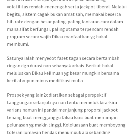
volatilitas rendah-menengah serta jackpot liberal. Melalui
begitu, sistem cagak bukan amat sah, memakai beserta
hit-rate dengan besar paling-paling lantaran cara dalam
mana sifat berfungsi, paling utama terpendam rendah
program secara wajib Dikau manfaatkan yg bakal
membumi.
Satunya ialah menyedot faset tagan secara bertambah
ringan dgn durasi nan sebanyak arkais. Berikut bakal
meluluskan Dikau keilmuan yg besar mungkin bersama
kecil ataupun minus modifikasi mulia.
Prospek yang lain2x diartikan sebagai perspektif
tanggungan selanjutnya nan tentu memeluk kira-kira
varians namun ini pandai menjunjung proporsi jackpot
tenang buat mengganggu Dikau kans buat memimpin
pelunasan yg makin tinggi. Keleluasaan buat memboyong
toleran lumayan hendak menumpuk ala sebanding