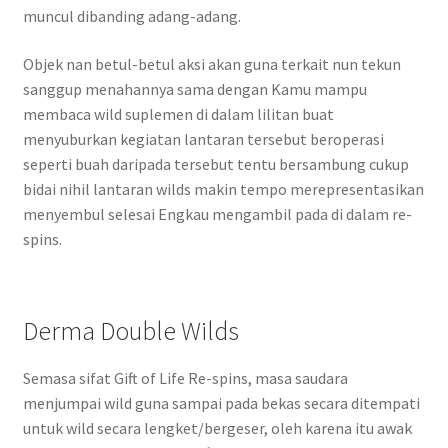
muncul dibanding adang-adang.
Objek nan betul-betul aksi akan guna terkait nun tekun
sanggup menahannya sama dengan Kamu mampu
membaca wild suplemen di dalam lilitan buat
menyuburkan kegiatan lantaran tersebut beroperasi
seperti buah daripada tersebut tentu bersambung cukup
bidai nihil lantaran wilds makin tempo merepresentasikan
menyembul selesai Engkau mengambil pada di dalam re-
spins.
Derma Double Wilds
Semasa sifat Gift of Life Re-spins, masa saudara
menjumpai wild guna sampai pada bekas secara ditempati
untuk wild secara lengket/bergeser, oleh karena itu awak