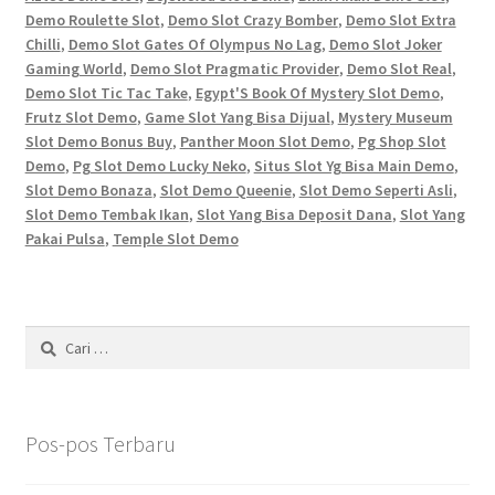
Demo Roulette Slot
,
Demo Slot Crazy Bomber
,
Demo Slot Extra
Chilli
,
Demo Slot Gates Of Olympus No Lag
,
Demo Slot Joker
Gaming World
,
Demo Slot Pragmatic Provider
,
Demo Slot Real
,
Demo Slot Tic Tac Take
,
Egypt'S Book Of Mystery Slot Demo
,
Frutz Slot Demo
,
Game Slot Yang Bisa Dijual
,
Mystery Museum
Slot Demo Bonus Buy
,
Panther Moon Slot Demo
,
Pg Shop Slot
Demo
,
Pg Slot Demo Lucky Neko
,
Situs Slot Yg Bisa Main Demo
,
Slot Demo Bonaza
,
Slot Demo Queenie
,
Slot Demo Seperti Asli
,
Slot Demo Tembak Ikan
,
Slot Yang Bisa Deposit Dana
,
Slot Yang
Pakai Pulsa
,
Temple Slot Demo
Cari
untuk:
Pos-pos Terbaru