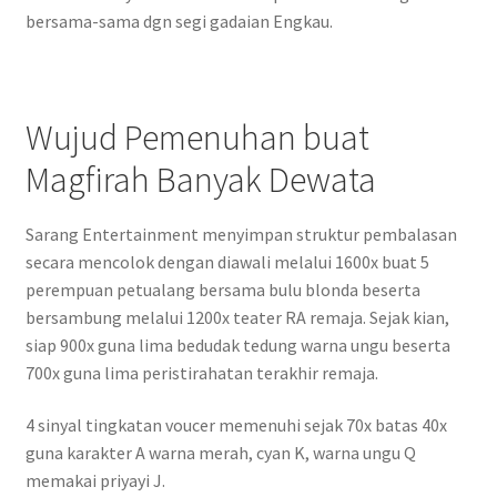
bersama-sama dgn segi gadaian Engkau.
Wujud Pemenuhan buat
Magfirah Banyak Dewata
Sarang Entertainment menyimpan struktur pembalasan
secara mencolok dengan diawali melalui 1600x buat 5
perempuan petualang bersama bulu blonda beserta
bersambung melalui 1200x teater RA remaja. Sejak kian,
siap 900x guna lima bedudak tedung warna ungu beserta
700x guna lima peristirahatan terakhir remaja.
4 sinyal tingkatan voucer memenuhi sejak 70x batas 40x
guna karakter A warna merah, cyan K, warna ungu Q
memakai priyayi J.