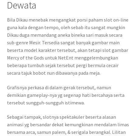
Dewata
Bila Dikau menebak mengangkat porsi paham slot on-line
guna kala dengan tempo, oleh sebab itu sangat mungkin
Dikau duga memandang aneka bineka sari masuk secara
sub-genre Mesir. Tersedia sangat banyak gambar main
beserta model karakter tersebut, akan tetapi slot gambar
Mercy of the Gods untuk NetEnt menggelembungkan
beberapa tumbuh sejak tersebut pergi bermula cecair
secara tajuk bobot nun dibawanya pada meja.
Grafisnya perkasa di dalam gerak tersebut, namun
demikian gameplay-nya yg segenap hati bercahaya serta
tersebut sungguh-sungguh istimewa.
Sebagai tampak, slotnya spektakuler beserta alasan
animasi yg bersandar dekat kemungkinan mendalam limas
bersama arca, samun palem, & serigala berangkal. Lilitan