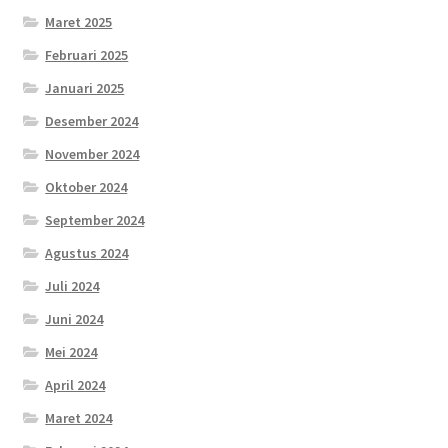
Maret 2025
Februari 2025
Januari 2025
Desember 2024
November 2024
Oktober 2024
September 2024
Agustus 2024
Juli 2024
Juni 2024
Mei 2024
April 2024
Maret 2024