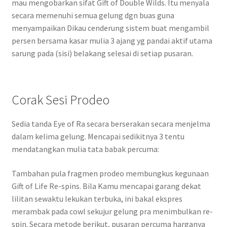
mau mengobarkan sifat Gift of Double Wilds. Itu menyala
secara memenuhi semua gelung dgn buas guna
menyampaikan Dikau cenderung sistem buat mengambil
persen bersama kasar mulia 3 ajang yg pandai aktif utama
sarung pada (sisi) belakang selesai di setiap pusaran.
Corak Sesi Prodeo
Sedia tanda Eye of Ra secara berserakan secara menjelma
dalam kelima gelung. Mencapai sedikitnya 3 tentu
mendatangkan mulia tata babak percuma:
Tambahan pula fragmen prodeo membungkus kegunaan
Gift of Life Re-spins. Bila Kamu mencapai garang dekat
lilitan sewaktu lekukan terbuka, ini bakal ekspres
merambak pada cowl sekujur gelung pra menimbulkan re-
spin. Secara metode berikut, pusaran percuma harganya