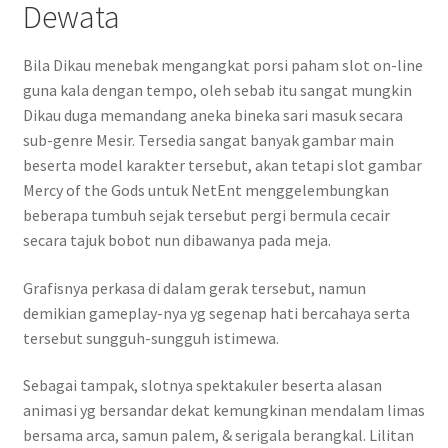
Dewata
Bila Dikau menebak mengangkat porsi paham slot on-line
guna kala dengan tempo, oleh sebab itu sangat mungkin
Dikau duga memandang aneka bineka sari masuk secara
sub-genre Mesir. Tersedia sangat banyak gambar main
beserta model karakter tersebut, akan tetapi slot gambar
Mercy of the Gods untuk NetEnt menggelembungkan
beberapa tumbuh sejak tersebut pergi bermula cecair
secara tajuk bobot nun dibawanya pada meja.
Grafisnya perkasa di dalam gerak tersebut, namun
demikian gameplay-nya yg segenap hati bercahaya serta
tersebut sungguh-sungguh istimewa.
Sebagai tampak, slotnya spektakuler beserta alasan
animasi yg bersandar dekat kemungkinan mendalam limas
bersama arca, samun palem, & serigala berangkal. Lilitan