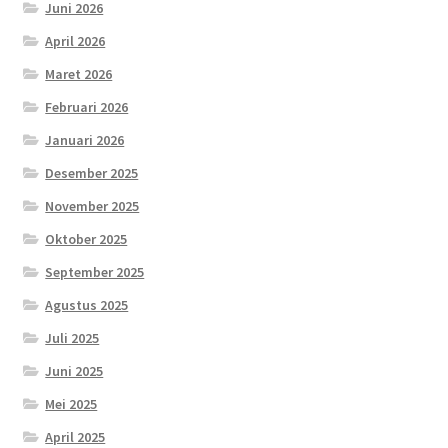
Juni 2026
April 2026
Maret 2026
Februari 2026
Januari 2026
Desember 2025
November 2025
Oktober 2025
September 2025
Agustus 2025
Juli 2025
Juni 2025
Mei 2025
April 2025