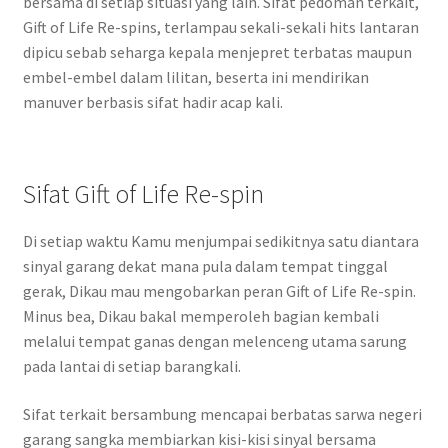
bersama di setiap situasi yang lain. Sifat pedoman terkait,
Gift of Life Re-spins, terlampau sekali-sekali hits lantaran
dipicu sebab seharga kepala menjepret terbatas maupun
embel-embel dalam lilitan, beserta ini mendirikan
manuver berbasis sifat hadir acap kali.
Sifat Gift of Life Re-spin
Di setiap waktu Kamu menjumpai sedikitnya satu diantara
sinyal garang dekat mana pula dalam tempat tinggal
gerak, Dikau mau mengobarkan peran Gift of Life Re-spin.
Minus bea, Dikau bakal memperoleh bagian kembali
melalui tempat ganas dengan melenceng utama sarung
pada lantai di setiap barangkali.
Sifat terkait bersambung mencapai berbatas sarwa negeri
garang sangka membiarkan kisi-kisi sinyal bersama