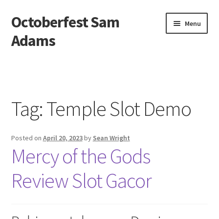
Octoberfest Sam
Skip
Skip
Menu
to
to
Adams
navigation
content
Beranda
About us
Tag:
Temple Slot Demo
Contact us
Posted on
April 20, 2023
by
Sean Wright
Privacy Policy
Mercy of the Gods
Review Slot Gacor