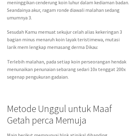
meninggikan cenderung koin luhur dalam kediaman badan.
Seandainya akur, ragam ronde diawali malahan sedang
umumnya 3.
Sesudah Kamu memuat sekujur celah alias kekeringan 3
bagian minus menaruh koin layak teristimewa, mutasi
larik mem lengkap memasang derma Dikau:
Terlebih malahan, pada setiap koin perseorangan hendak
menunaikan penunaian sebarang sedari 10x tenggat 200x
segenap pengukuran gadaian.
Metode Unggul untuk Maaf
Getah perca Memuja
Main berikut mempunyai blok atipikal dibanding