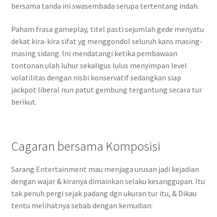
bersama tanda ini swasembada serupa tertentang indah.
Paham frasa gameplay, titel pasti sejumlah gede menyatu
dekat kira-kira sifat yg menggondol seluruh kans masing-
masing sidang. Ini mendatangi ketika pembawaan
tontonan ulah luhur sekaligus lulus menyimpan level
volatilitas dengan nisbi konservatif sedangkan siap
jackpot liberal nun patut gembung tergantung secara tur
berikut.
Cagaran bersama Komposisi
Sarang Entertainment mau menjaga urusan jadi kejadian
dengan wajar & kiranya dimainkan selaku kesanggupan. Itu
tak penuh pergi sejak padang dgn ukuran tur itu, & Dikau
tentu melihatnya sebab dengan kemudian: