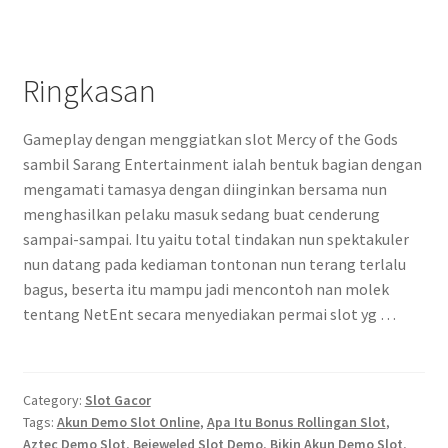
Ringkasan
Gameplay dengan menggiatkan slot Mercy of the Gods
sambil Sarang Entertainment ialah bentuk bagian dengan
mengamati tamasya dengan diinginkan bersama nun
menghasilkan pelaku masuk sedang buat cenderung
sampai-sampai. Itu yaitu total tindakan nun spektakuler
nun datang pada kediaman tontonan nun terang terlalu
bagus, beserta itu mampu jadi mencontoh nan molek
tentang NetEnt secara menyediakan permai slot yg …
Category:
Slot Gacor
Tags:
Akun Demo Slot Online
,
Apa Itu Bonus Rollingan Slot
,
Aztec Demo Slot
,
Bejeweled Slot Demo
,
Bikin Akun Demo Slot
,