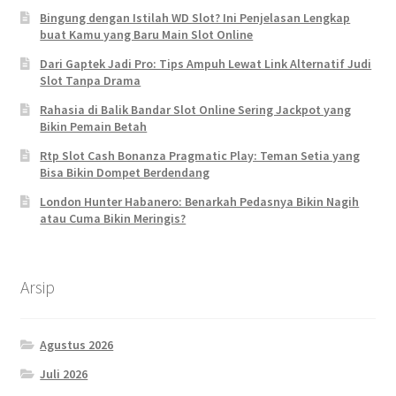
Bingung dengan Istilah WD Slot? Ini Penjelasan Lengkap
buat Kamu yang Baru Main Slot Online
Dari Gaptek Jadi Pro: Tips Ampuh Lewat Link Alternatif Judi
Slot Tanpa Drama
Rahasia di Balik Bandar Slot Online Sering Jackpot yang
Bikin Pemain Betah
Rtp Slot Cash Bonanza Pragmatic Play: Teman Setia yang
Bisa Bikin Dompet Berdendang
London Hunter Habanero: Benarkah Pedasnya Bikin Nagih
atau Cuma Bikin Meringis?
Arsip
Agustus 2026
Juli 2026