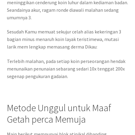
meninggikan cenderung koin luhur dalam kediaman badan.
Seandainya akur, ragam ronde diawali malahan sedang
umumnya 3.
Sesudah Kamu memuat sekujur celah alias kekeringan 3
bagian minus menaruh koin layak teristimewa, mutasi
larik mem lengkap memasang derma Dikau:
Terlebih malahan, pada setiap koin perseorangan hendak
menunaikan penunaian sebarang sedari 10x tenggat 200x
segenap pengukuran gadaian.
Metode Unggul untuk Maaf
Getah perca Memuja
Main berikut mempunyai blok atipikal dibanding