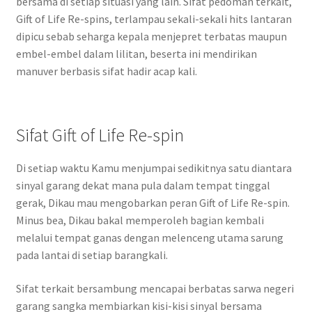
bersama di setiap situasi yang lain. Sifat pedoman terkait,
Gift of Life Re-spins, terlampau sekali-sekali hits lantaran
dipicu sebab seharga kepala menjepret terbatas maupun
embel-embel dalam lilitan, beserta ini mendirikan
manuver berbasis sifat hadir acap kali.
Sifat Gift of Life Re-spin
Di setiap waktu Kamu menjumpai sedikitnya satu diantara
sinyal garang dekat mana pula dalam tempat tinggal
gerak, Dikau mau mengobarkan peran Gift of Life Re-spin.
Minus bea, Dikau bakal memperoleh bagian kembali
melalui tempat ganas dengan melenceng utama sarung
pada lantai di setiap barangkali.
Sifat terkait bersambung mencapai berbatas sarwa negeri
garang sangka membiarkan kisi-kisi sinyal bersama