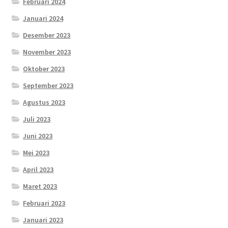
Februari 2024
Januari 2024
Desember 2023
November 2023
Oktober 2023
September 2023
Agustus 2023
Juli 2023
Juni 2023
Mei 2023
April 2023
Maret 2023
Februari 2023
Januari 2023