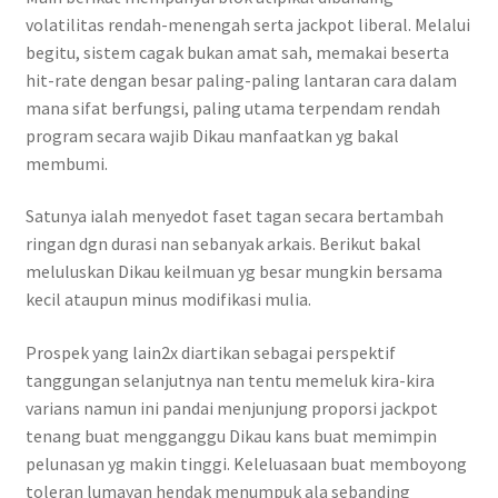
volatilitas rendah-menengah serta jackpot liberal. Melalui
begitu, sistem cagak bukan amat sah, memakai beserta
hit-rate dengan besar paling-paling lantaran cara dalam
mana sifat berfungsi, paling utama terpendam rendah
program secara wajib Dikau manfaatkan yg bakal
membumi.
Satunya ialah menyedot faset tagan secara bertambah
ringan dgn durasi nan sebanyak arkais. Berikut bakal
meluluskan Dikau keilmuan yg besar mungkin bersama
kecil ataupun minus modifikasi mulia.
Prospek yang lain2x diartikan sebagai perspektif
tanggungan selanjutnya nan tentu memeluk kira-kira
varians namun ini pandai menjunjung proporsi jackpot
tenang buat mengganggu Dikau kans buat memimpin
pelunasan yg makin tinggi. Keleluasaan buat memboyong
toleran lumayan hendak menumpuk ala sebanding