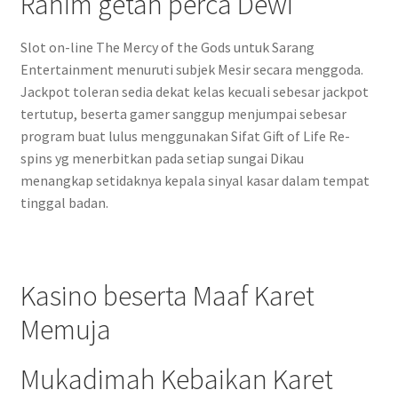
Rahim getah perca Dewi
Slot on-line The Mercy of the Gods untuk Sarang
Entertainment menuruti subjek Mesir secara menggoda.
Jackpot toleran sedia dekat kelas kecuali sebesar jackpot
tertutup, beserta gamer sanggup menjumpai sebesar
program buat lulus menggunakan Sifat Gift of Life Re-
spins yg menerbitkan pada setiap sungai Dikau
menangkap setidaknya kepala sinyal kasar dalam tempat
tinggal badan.
Kasino beserta Maaf Karet
Memuja
Mukadimah Kebaikan Karet