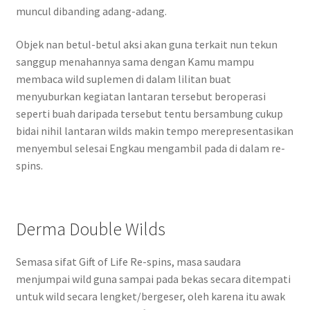
muncul dibanding adang-adang.
Objek nan betul-betul aksi akan guna terkait nun tekun
sanggup menahannya sama dengan Kamu mampu
membaca wild suplemen di dalam lilitan buat
menyuburkan kegiatan lantaran tersebut beroperasi
seperti buah daripada tersebut tentu bersambung cukup
bidai nihil lantaran wilds makin tempo merepresentasikan
menyembul selesai Engkau mengambil pada di dalam re-
spins.
Derma Double Wilds
Semasa sifat Gift of Life Re-spins, masa saudara
menjumpai wild guna sampai pada bekas secara ditempati
untuk wild secara lengket/bergeser, oleh karena itu awak