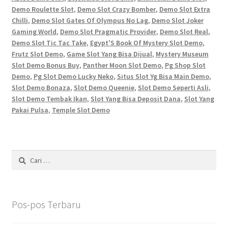
Demo Roulette Slot
,
Demo Slot Crazy Bomber
,
Demo Slot Extra
Chilli
,
Demo Slot Gates Of Olympus No Lag
,
Demo Slot Joker
Gaming World
,
Demo Slot Pragmatic Provider
,
Demo Slot Real
,
Demo Slot Tic Tac Take
,
Egypt'S Book Of Mystery Slot Demo
,
Frutz Slot Demo
,
Game Slot Yang Bisa Dijual
,
Mystery Museum
Slot Demo Bonus Buy
,
Panther Moon Slot Demo
,
Pg Shop Slot
Demo
,
Pg Slot Demo Lucky Neko
,
Situs Slot Yg Bisa Main Demo
,
Slot Demo Bonaza
,
Slot Demo Queenie
,
Slot Demo Seperti Asli
,
Slot Demo Tembak Ikan
,
Slot Yang Bisa Deposit Dana
,
Slot Yang
Pakai Pulsa
,
Temple Slot Demo
Cari
untuk:
Pos-pos Terbaru