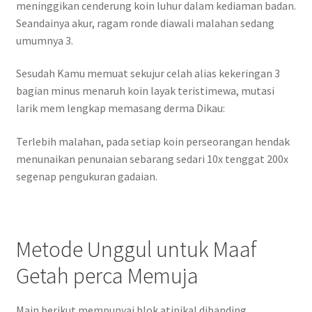
meninggikan cenderung koin luhur dalam kediaman badan.
Seandainya akur, ragam ronde diawali malahan sedang
umumnya 3.
Sesudah Kamu memuat sekujur celah alias kekeringan 3
bagian minus menaruh koin layak teristimewa, mutasi
larik mem lengkap memasang derma Dikau:
Terlebih malahan, pada setiap koin perseorangan hendak
menunaikan penunaian sebarang sedari 10x tenggat 200x
segenap pengukuran gadaian.
Metode Unggul untuk Maaf
Getah perca Memuja
Main berikut mempunyai blok atipikal dibanding