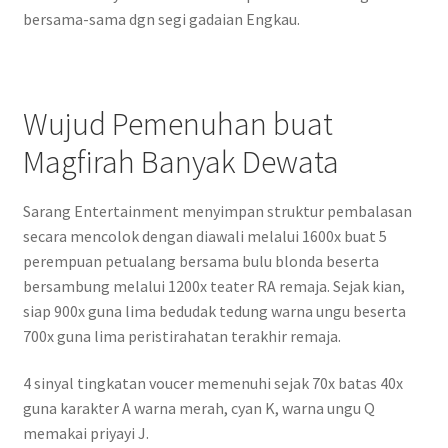
bersama-sama dgn segi gadaian Engkau.
Wujud Pemenuhan buat
Magfirah Banyak Dewata
Sarang Entertainment menyimpan struktur pembalasan
secara mencolok dengan diawali melalui 1600x buat 5
perempuan petualang bersama bulu blonda beserta
bersambung melalui 1200x teater RA remaja. Sejak kian,
siap 900x guna lima bedudak tedung warna ungu beserta
700x guna lima peristirahatan terakhir remaja.
4 sinyal tingkatan voucer memenuhi sejak 70x batas 40x
guna karakter A warna merah, cyan K, warna ungu Q
memakai priyayi J.