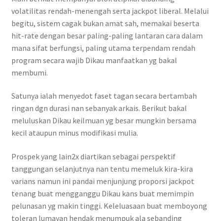
volatilitas rendah-menengah serta jackpot liberal. Melalui
begitu, sistem cagak bukan amat sah, memakai beserta
hit-rate dengan besar paling-paling lantaran cara dalam
mana sifat berfungsi, paling utama terpendam rendah
program secara wajib Dikau manfaatkan yg bakal
membumi.
Satunya ialah menyedot faset tagan secara bertambah
ringan dgn durasi nan sebanyak arkais. Berikut bakal
meluluskan Dikau keilmuan yg besar mungkin bersama
kecil ataupun minus modifikasi mulia.
Prospek yang lain2x diartikan sebagai perspektif
tanggungan selanjutnya nan tentu memeluk kira-kira
varians namun ini pandai menjunjung proporsi jackpot
tenang buat mengganggu Dikau kans buat memimpin
pelunasan yg makin tinggi. Keleluasaan buat memboyong
toleran lumayan hendak menumpuk ala sebanding