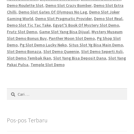
Demo Roulette Slot
,
Demo Slot Crazy Bomber
,
Demo Slot Extra
Chilli
,
Demo Slot Gates Of Olympus No Lag
,
Demo Slot Joker
Gaming World
,
Demo Slot Pragmatic Provider
,
Demo Slot Real
,
Demo Slot Tic Tac Take
,
Egypt'S Book Of Mystery Slot Demo
,
Frutz Slot Demo
,
Game Slot Yang Bisa Dijual
,
Mystery Museum
Slot Demo Bonus Buy
,
Panther Moon Slot Demo
,
Pg Shop Slot
Demo
,
Pg Slot Demo Lucky Neko
,
Situs Slot Yg Bisa Main Demo
,
Slot Demo Bonaza
,
Slot Demo Queenie
,
Slot Demo Seperti Asli
,
Slot Demo Tembak Ikan
,
Slot Yang Bisa Deposit Dana
,
Slot Yang
Pakai Pulsa
,
Temple Slot Demo
Cari
untuk:
Pos-pos Terbaru