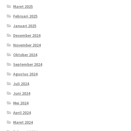
Maret 2025
Februari 2025
Januari 2025
Desember 2024
November 2024
Oktober 2024
September 2024
Agustus 2024
Juli 2024
Juni 2024
Mei 2024
April 2024
Maret 2024