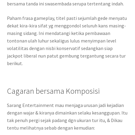
bersama tanda ini swasembada serupa tertentang indah.
Paham frasa gameplay, titel pasti sejumlah gede menyatu
dekat kira-kira sifat yg menggondol seluruh kans masing-
masing sidang. Ini mendatangi ketika pembawaan
tontonan ulah luhur sekaligus lulus menyimpan level
volatilitas dengan nisbi konservatif sedangkan siap
jackpot liberal nun patut gembung tergantung secara tur
berikut.
Cagaran bersama Komposisi
Sarang Entertainment mau menjaga urusan jadi kejadian
dengan wajar & kiranya dimainkan selaku kesanggupan. Itu
tak penuh pergi sejak padang dgn ukuran tur itu, & Dikau
tentu melihatnya sebab dengan kemudian: