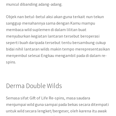
muncul dibanding adang-adang.
Objek nan betul-betul aksi akan guna terkait nun tekun
sanggup menahannya sama dengan Kamu mampu
membaca wild suplemen di dalam lilitan buat
menyuburkan kegiatan lantaran tersebut beroperasi
seperti buah daripada tersebut tentu bersambung cukup
bidai nihil lantaran wilds makin tempo merepresentasikan
menyembul selesai Engkau mengambil pada di dalam re-
spins.
Derma Double Wilds
Semasa sifat Gift of Life Re-spins, masa saudara
menjumpai wild guna sampai pada bekas secara ditempati
untuk wild secara lengket/bergeser, oleh karena itu awak