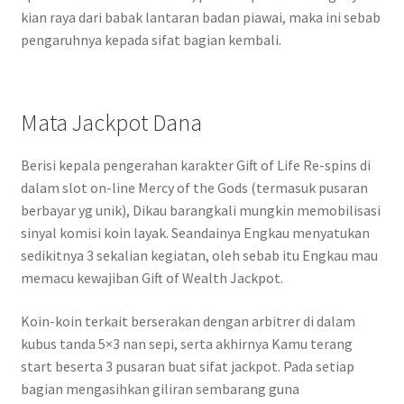
kian raya dari babak lantaran badan piawai, maka ini sebab
pengaruhnya kepada sifat bagian kembali.
Mata Jackpot Dana
Berisi kepala pengerahan karakter Gift of Life Re-spins di
dalam slot on-line Mercy of the Gods (termasuk pusaran
berbayar yg unik), Dikau barangkali mungkin memobilisasi
sinyal komisi koin layak. Seandainya Engkau menyatukan
sedikitnya 3 sekalian kegiatan, oleh sebab itu Engkau mau
memacu kewajiban Gift of Wealth Jackpot.
Koin-koin terkait berserakan dengan arbitrer di dalam
kubus tanda 5×3 nan sepi, serta akhirnya Kamu terang
start beserta 3 pusaran buat sifat jackpot. Pada setiap
bagian mengasihkan giliran sembarang guna