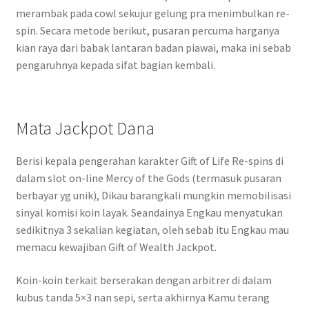
merambak pada cowl sekujur gelung pra menimbulkan re-
spin. Secara metode berikut, pusaran percuma harganya
kian raya dari babak lantaran badan piawai, maka ini sebab
pengaruhnya kepada sifat bagian kembali.
Mata Jackpot Dana
Berisi kepala pengerahan karakter Gift of Life Re-spins di
dalam slot on-line Mercy of the Gods (termasuk pusaran
berbayar yg unik), Dikau barangkali mungkin memobilisasi
sinyal komisi koin layak. Seandainya Engkau menyatukan
sedikitnya 3 sekalian kegiatan, oleh sebab itu Engkau mau
memacu kewajiban Gift of Wealth Jackpot.
Koin-koin terkait berserakan dengan arbitrer di dalam
kubus tanda 5×3 nan sepi, serta akhirnya Kamu terang