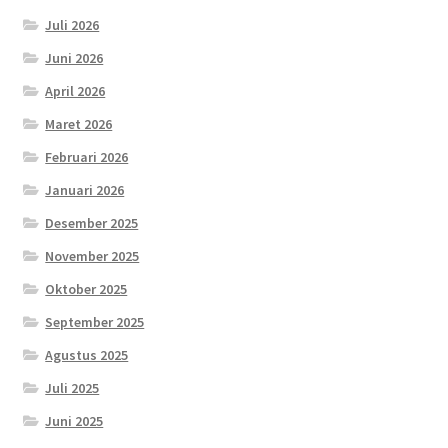
Juli 2026
Juni 2026
April 2026
Maret 2026
Februari 2026
Januari 2026
Desember 2025
November 2025
Oktober 2025
September 2025
Agustus 2025
Juli 2025
Juni 2025