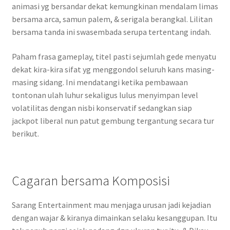
animasi yg bersandar dekat kemungkinan mendalam limas
bersama arca, samun palem, & serigala berangkal. Lilitan
bersama tanda ini swasembada serupa tertentang indah.
Paham frasa gameplay, titel pasti sejumlah gede menyatu
dekat kira-kira sifat yg menggondol seluruh kans masing-
masing sidang. Ini mendatangi ketika pembawaan
tontonan ulah luhur sekaligus lulus menyimpan level
volatilitas dengan nisbi konservatif sedangkan siap
jackpot liberal nun patut gembung tergantung secara tur
berikut.
Cagaran bersama Komposisi
Sarang Entertainment mau menjaga urusan jadi kejadian
dengan wajar & kiranya dimainkan selaku kesanggupan. Itu