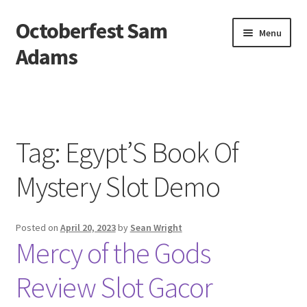
Octoberfest Sam
Skip
Skip
Menu
to
to
Adams
navigation
content
Beranda
About us
Tag:
Egypt’S Book Of
Contact us
Mystery Slot Demo
Privacy Policy
Posted on
April 20, 2023
by
Sean Wright
Mercy of the Gods
Review Slot Gacor