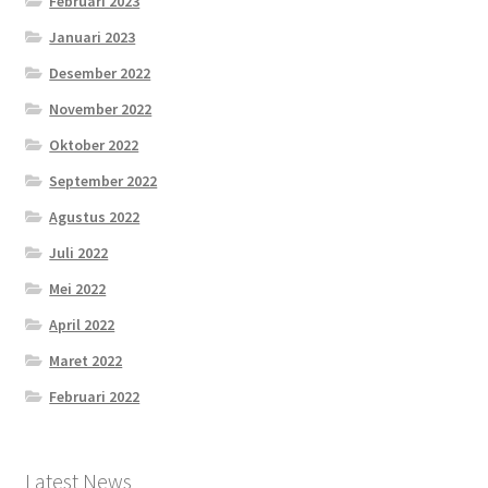
Februari 2023
Januari 2023
Desember 2022
November 2022
Oktober 2022
September 2022
Agustus 2022
Juli 2022
Mei 2022
April 2022
Maret 2022
Februari 2022
Latest News