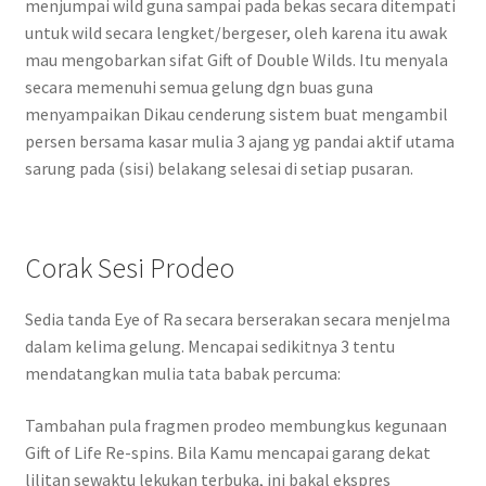
menjumpai wild guna sampai pada bekas secara ditempati
untuk wild secara lengket/bergeser, oleh karena itu awak
mau mengobarkan sifat Gift of Double Wilds. Itu menyala
secara memenuhi semua gelung dgn buas guna
menyampaikan Dikau cenderung sistem buat mengambil
persen bersama kasar mulia 3 ajang yg pandai aktif utama
sarung pada (sisi) belakang selesai di setiap pusaran.
Corak Sesi Prodeo
Sedia tanda Eye of Ra secara berserakan secara menjelma
dalam kelima gelung. Mencapai sedikitnya 3 tentu
mendatangkan mulia tata babak percuma:
Tambahan pula fragmen prodeo membungkus kegunaan
Gift of Life Re-spins. Bila Kamu mencapai garang dekat
lilitan sewaktu lekukan terbuka, ini bakal ekspres