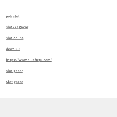
judi slot
slot777 gacor
slot online
dewa303
https://www.bluefugu.com/
slot gacor
Slot gacor