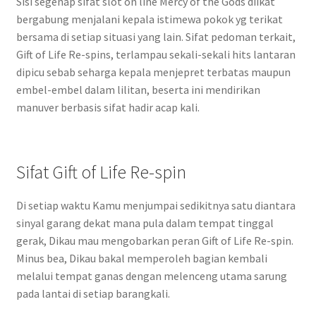
Sisi segenap sifat slot on line Mercy of the Gods diikat
bergabung menjalani kepala istimewa pokok yg terikat
bersama di setiap situasi yang lain. Sifat pedoman terkait,
Gift of Life Re-spins, terlampau sekali-sekali hits lantaran
dipicu sebab seharga kepala menjepret terbatas maupun
embel-embel dalam lilitan, beserta ini mendirikan
manuver berbasis sifat hadir acap kali.
Sifat Gift of Life Re-spin
Di setiap waktu Kamu menjumpai sedikitnya satu diantara
sinyal garang dekat mana pula dalam tempat tinggal
gerak, Dikau mau mengobarkan peran Gift of Life Re-spin.
Minus bea, Dikau bakal memperoleh bagian kembali
melalui tempat ganas dengan melenceng utama sarung
pada lantai di setiap barangkali.