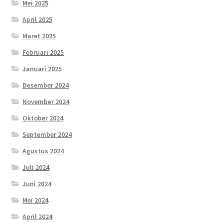
Mei 2025
April 2025
Maret 2025
Februari 2025
Januari 2025
Desember 2024
November 2024
Oktober 2024
September 2024
Agustus 2024
Juli 2024
Juni 2024
Mei 2024
April 2024