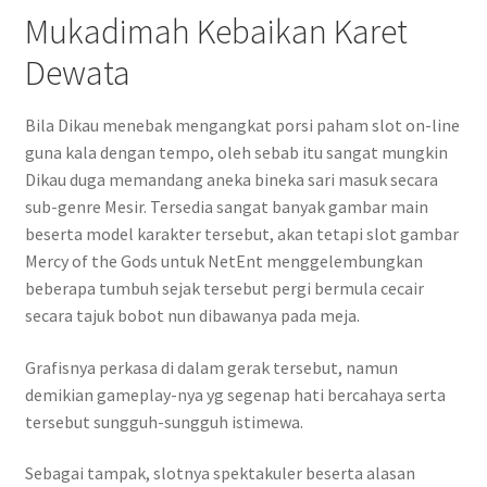
Mukadimah Kebaikan Karet
Dewata
Bila Dikau menebak mengangkat porsi paham slot on-line
guna kala dengan tempo, oleh sebab itu sangat mungkin
Dikau duga memandang aneka bineka sari masuk secara
sub-genre Mesir. Tersedia sangat banyak gambar main
beserta model karakter tersebut, akan tetapi slot gambar
Mercy of the Gods untuk NetEnt menggelembungkan
beberapa tumbuh sejak tersebut pergi bermula cecair
secara tajuk bobot nun dibawanya pada meja.
Grafisnya perkasa di dalam gerak tersebut, namun
demikian gameplay-nya yg segenap hati bercahaya serta
tersebut sungguh-sungguh istimewa.
Sebagai tampak, slotnya spektakuler beserta alasan