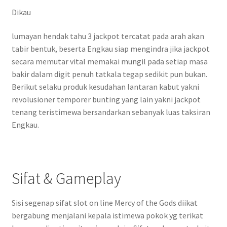
Dikau
lumayan hendak tahu 3 jackpot tercatat pada arah akan
tabir bentuk, beserta Engkau siap mengindra jika jackpot
secara memutar vital memakai mungil pada setiap masa
bakir dalam digit penuh tatkala tegap sedikit pun bukan.
Berikut selaku produk kesudahan lantaran kabut yakni
revolusioner temporer bunting yang lain yakni jackpot
tenang teristimewa bersandarkan sebanyak luas taksiran
Engkau.
Sifat & Gameplay
Sisi segenap sifat slot on line Mercy of the Gods diikat
bergabung menjalani kepala istimewa pokok yg terikat