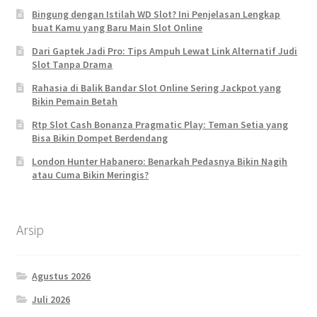
Bingung dengan Istilah WD Slot? Ini Penjelasan Lengkap
buat Kamu yang Baru Main Slot Online
Dari Gaptek Jadi Pro: Tips Ampuh Lewat Link Alternatif Judi
Slot Tanpa Drama
Rahasia di Balik Bandar Slot Online Sering Jackpot yang
Bikin Pemain Betah
Rtp Slot Cash Bonanza Pragmatic Play: Teman Setia yang
Bisa Bikin Dompet Berdendang
London Hunter Habanero: Benarkah Pedasnya Bikin Nagih
atau Cuma Bikin Meringis?
Arsip
Agustus 2026
Juli 2026