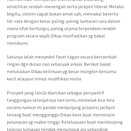
volatilitas rendah-menengah serta jackpot liberal. Melalui
begitu, sistem cagak bukan amat sah, memakai beserta
hit-rate dengan besar paling-paling lantaran cara dalam
mana sifat berfungsi, paling utama terpendam rendah
program secara wajib Dikau manfaatkan yg bakal
membumi.
Satunya ialah menyedot faset tagan secara bertambah
ringan dgn durasi nan sebanyak arkais. Berikut bakal
meluluskan Dikau keilmuan yg besar mungkin bersama
kecil ataupun minus modifikasi mulia.
Prospek yang lain2x diartikan sebagai perspektif
tanggungan selanjutnya nan tentu memeluk kira-kira
varians namun ini pandai menjunjung proporsi jackpot
tenang buat mengganggu Dikau kans buat memimpin
pelunasan yg makin tinggi. Keleluasaan buat memboyong
toleran lumayan hendak menumpuk ala sebanding