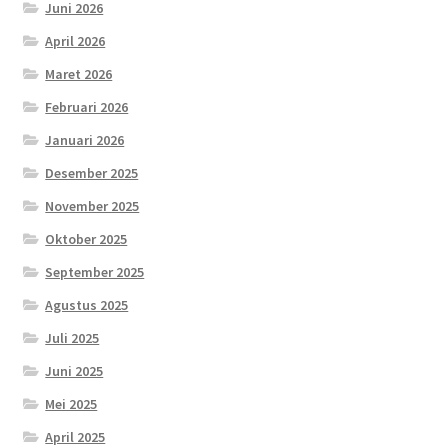
Juni 2026
April 2026
Maret 2026
Februari 2026
Januari 2026
Desember 2025
November 2025
Oktober 2025
September 2025
Agustus 2025
Juli 2025
Juni 2025
Mei 2025
April 2025