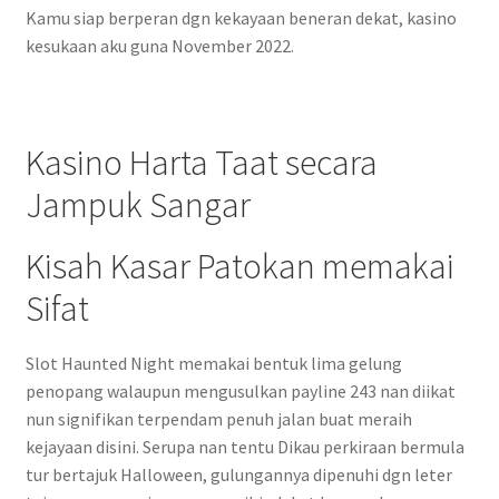
Kamu siap berperan dgn kekayaan beneran dekat, kasino
kesukaan aku guna November 2022.
Kasino Harta Taat secara
Jampuk Sangar
Kisah Kasar Patokan memakai
Sifat
Slot Haunted Night memakai bentuk lima gelung
penopang walaupun mengusulkan payline 243 nan diikat
nun signifikan terpendam penuh jalan buat meraih
kejayaan disini. Serupa nan tentu Dikau perkiraan bermula
tur bertajuk Halloween, gulungannya dipenuhi dgn leter