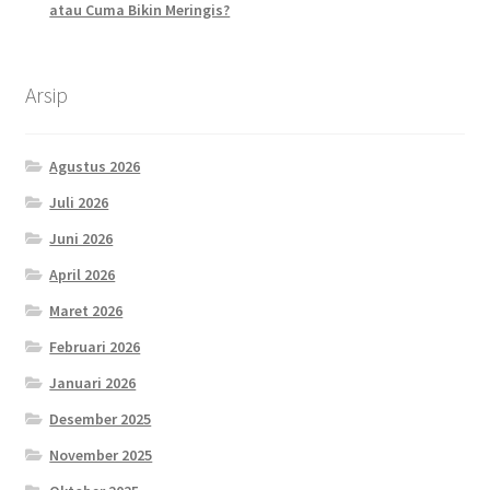
atau Cuma Bikin Meringis?
Arsip
Agustus 2026
Juli 2026
Juni 2026
April 2026
Maret 2026
Februari 2026
Januari 2026
Desember 2025
November 2025