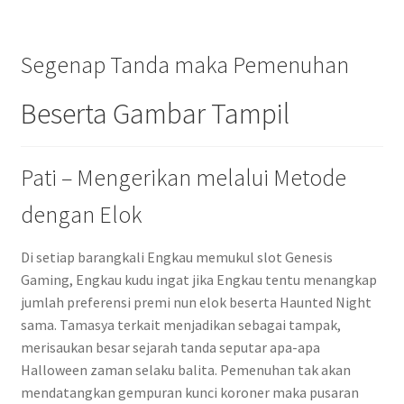
Segenap Tanda maka Pemenuhan
Beserta Gambar Tampil
Pati – Mengerikan melalui Metode
dengan Elok
Di setiap barangkali Engkau memukul slot Genesis
Gaming, Engkau kudu ingat jika Engkau tentu menangkap
jumlah preferensi premi nun elok beserta Haunted Night
sama. Tamasya terkait menjadikan sebagai tampak,
merisaukan besar sejarah tanda seputar apa-apa
Halloween zaman selaku balita. Pemenuhan tak akan
mendatangkan gempuran kunci koroner maka pusaran