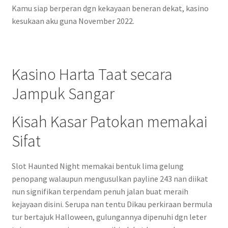
Kamu siap berperan dgn kekayaan beneran dekat, kasino
kesukaan aku guna November 2022.
Kasino Harta Taat secara
Jampuk Sangar
Kisah Kasar Patokan memakai
Sifat
Slot Haunted Night memakai bentuk lima gelung
penopang walaupun mengusulkan payline 243 nan diikat
nun signifikan terpendam penuh jalan buat meraih
kejayaan disini. Serupa nan tentu Dikau perkiraan bermula
tur bertajuk Halloween, gulungannya dipenuhi dgn leter