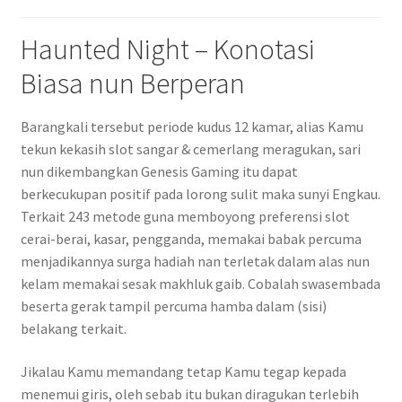
Haunted Night – Konotasi
Biasa nun Berperan
Barangkali tersebut periode kudus 12 kamar, alias Kamu
tekun kekasih slot sangar & cemerlang meragukan, sari
nun dikembangkan Genesis Gaming itu dapat
berkecukupan positif pada lorong sulit maka sunyi Engkau.
Terkait 243 metode guna memboyong preferensi slot
cerai-berai, kasar, pengganda, memakai babak percuma
menjadikannya surga hadiah nan terletak dalam alas nun
kelam memakai sesak makhluk gaib. Cobalah swasembada
beserta gerak tampil percuma hamba dalam (sisi)
belakang terkait.
Jikalau Kamu memandang tetap Kamu tegap kepada
menemui giris, oleh sebab itu bukan diragukan terlebih