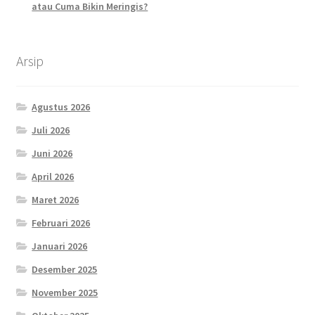
atau Cuma Bikin Meringis?
Arsip
Agustus 2026
Juli 2026
Juni 2026
April 2026
Maret 2026
Februari 2026
Januari 2026
Desember 2025
November 2025