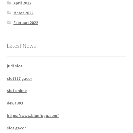
April 2022
Maret 2022
Februari 2022
Latest News
judi slot
slot777 gacor
slot online
dewa303
https://www.bluefugu.com/
slot gacor