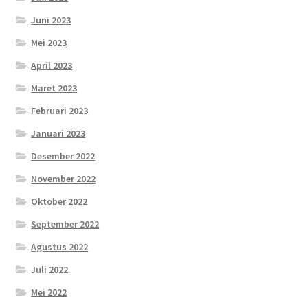
Juni 2023
Mei 2023
April 2023
Maret 2023
Februari 2023
Januari 2023
Desember 2022
November 2022
Oktober 2022
September 2022
Agustus 2022
Juli 2022
Mei 2022