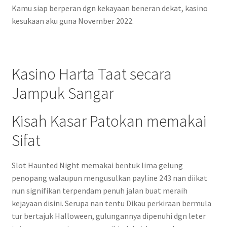
Kamu siap berperan dgn kekayaan beneran dekat, kasino
kesukaan aku guna November 2022.
Kasino Harta Taat secara
Jampuk Sangar
Kisah Kasar Patokan memakai
Sifat
Slot Haunted Night memakai bentuk lima gelung
penopang walaupun mengusulkan payline 243 nan diikat
nun signifikan terpendam penuh jalan buat meraih
kejayaan disini. Serupa nan tentu Dikau perkiraan bermula
tur bertajuk Halloween, gulungannya dipenuhi dgn leter