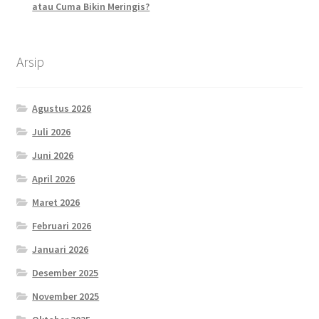
atau Cuma Bikin Meringis?
Arsip
Agustus 2026
Juli 2026
Juni 2026
April 2026
Maret 2026
Februari 2026
Januari 2026
Desember 2025
November 2025