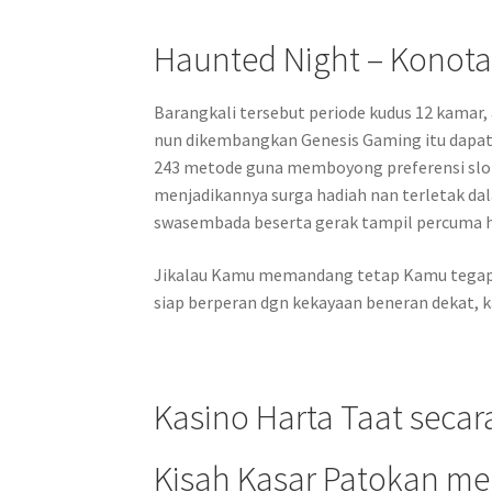
Haunted Night – Konota
Barangkali tersebut periode kudus 12 kamar,
nun dikembangkan Genesis Gaming itu dapat b
243 metode guna memboyong preferensi slot
menjadikannya surga hadiah nan terletak da
swasembada beserta gerak tampil percuma ha
Jikalau Kamu memandang tetap Kamu tegap k
siap berperan dgn kekayaan beneran dekat, 
Kasino Harta Taat seca
Kisah Kasar Patokan me