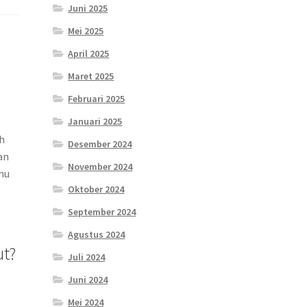
Juni 2025
Mei 2025
April 2025
Maret 2025
Februari 2025
Januari 2025
h
Desember 2024
an
November 2024
mu
Oktober 2024
September 2024
Agustus 2024
ut?
Juli 2024
Juni 2024
Mei 2024