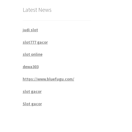
Latest News
judi slot
slot777 gacor
slot online
dewa303
https://www.bluefugu.com/
slot gacor
Slot gacor