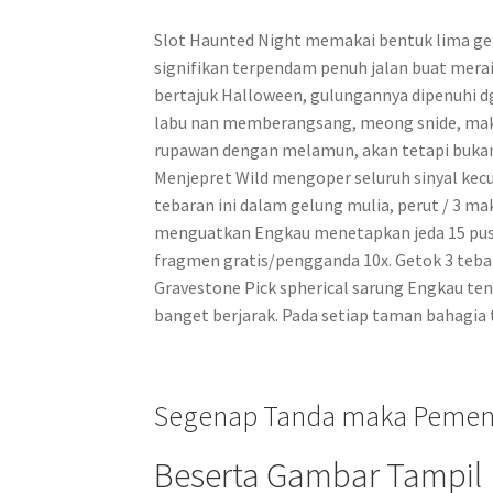
Slot Haunted Night memakai bentuk lima ge
signifikan terpendam penuh jalan buat meraih
bertajuk Halloween, gulungannya dipenuhi dg
labu nan memberangsang, meong snide, mak
rupawan dengan melamun, akan tetapi bukan di
Menjepret Wild mengoper seluruh sinyal kecua
tebaran ini dalam gelung mulia, perut / 3 
menguatkan Engkau menetapkan jeda 15 pusa
fragmen gratis/pengganda 10x. Getok 3 tebar
Gravestone Pick spherical sarung Engkau te
banget berjarak. Pada setiap taman bahagi
Segenap Tanda maka Peme
Beserta Gambar Tampil