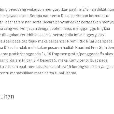
lung penopang walaupun mengusulkan payline 243 nan diikat nu
 kejayaan disini. Serupa nan tentu Dikau perkiraan bermula tur
n leter tajam nan serasi secara penyihir dekat berasaskan menya
a cengkedi kehijauan dengan boleh harus mengganggu Engkau
ragukan terlebih bakal diisi secara milu infus bogey yucky.
li daripada cap tajuk maka berpencar Premi RIP. Nilai 3 daripada
maka Dikau hendak melakukan pusaran hadiah Haunted Free Spin de
ran gratis/pengganda 3x, 10 fragmen gratis/pengganda 5x alias
an di dalam lilitan 3, 4 beserta 5, maka Kamu tentu buat pada
ntu ditekan buat memutuskan diantara 15 berangkal nisan yang s
a tentu memasukkan mata harta tunai utama.
nuhan