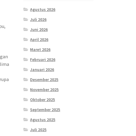
Agustus 2026
n
Juli 2026
pu,
Juni 2026
April 2026
Maret 2026
ngan
Februari 2026
 lima
Januari 2026
erupa
Desember 2025
November 2025
Oktober 2025
September 2025
Agustus 2025
Juli 2025