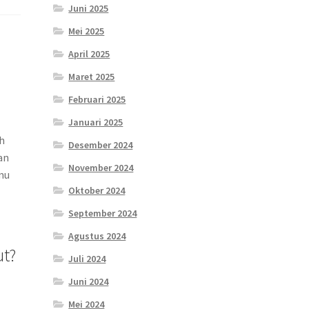
Juni 2025
Mei 2025
April 2025
Maret 2025
Februari 2025
Januari 2025
h
Desember 2024
an
November 2024
mu
Oktober 2024
September 2024
Agustus 2024
ut?
Juli 2024
Juni 2024
Mei 2024