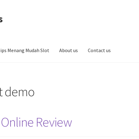
s
ips Menang Mudah Slot
About us
Contact us
ot demo
 Online Review