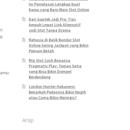
Ini Penjelasan Lengkap buat
Kamu yang Baru Main Slot Online
Dari Gaptek Jadi Pro: Tips
Ampuh Lewat Link Alternatif
ri
Judi Slot Tanpa Drama
it
Rahasia di Balik Bandar Slot
Online Sering Jackpot yang Bikin
Pemain Betah
Rtp Slot Cash Bonanza
Pragmatic Play: Teman Setia
yang Bisa Bikin Dompet
 Kamu
Berdendang
London Hunter Habanero:
Benarkah Pedasnya Bikin Nagih
atau Cuma Bikin Meringis?
Arsip