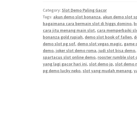
Category:
Slot Demo Paling Gacor
Tags:
akun demo slot bonanza
,
akun demo slot 
bagaimana cara bermain slot di higgs domino
,
b
cara jitu menang main slot
,
cara memperbaiki sl
bonanza gold rupiah
,
demo slot book of fallen
,
d
demo slot pg sof
,
demo slot vegas magic
,
game d
demo
,
joker slot demo roma
,
judi slot bisa demo
spartacus slot online demo
,
rooster rumble slot
yang lagi gacor hari ini
,
slot demo jp
,
slot demo 
pg demo lucky neko
,
slot yang mudah menang
,
y