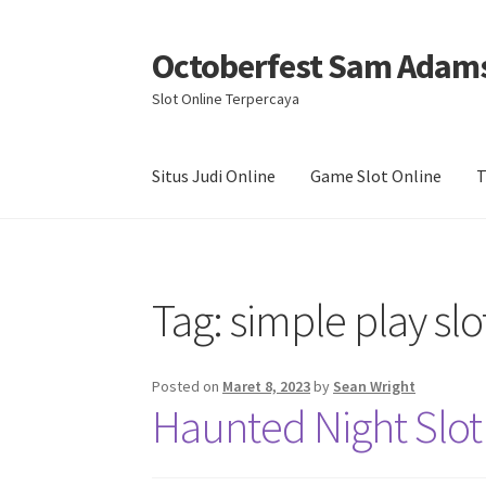
Octoberfest Sam Adam
Skip
Skip
to
to
Slot Online Terpercaya
navigation
content
Situs Judi Online
Game Slot Online
T
Beranda
About us
Contact us
Privacy Policy
Tag:
simple play sl
Posted on
Maret 8, 2023
by
Sean Wright
Haunted Night Slot