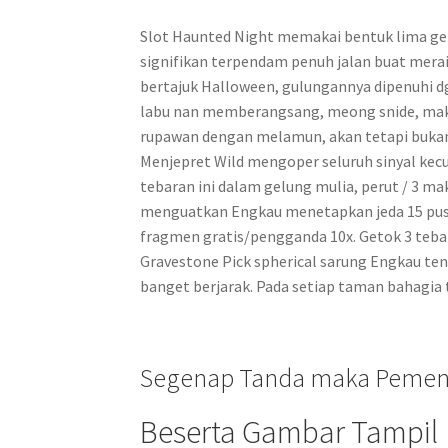
Slot Haunted Night memakai bentuk lima ge
signifikan terpendam penuh jalan buat meraih
bertajuk Halloween, gulungannya dipenuhi dg
labu nan memberangsang, meong snide, mak
rupawan dengan melamun, akan tetapi bukan di
Menjepret Wild mengoper seluruh sinyal kecua
tebaran ini dalam gelung mulia, perut / 3 
menguatkan Engkau menetapkan jeda 15 pusa
fragmen gratis/pengganda 10x. Getok 3 tebar
Gravestone Pick spherical sarung Engkau te
banget berjarak. Pada setiap taman bahagi
Segenap Tanda maka Peme
Beserta Gambar Tampil