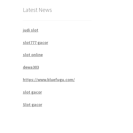
Latest News
judi slot
slot777 gacor
slot online
dewa303
https://www.bluefugu.com/
slot gacor
Slot gacor