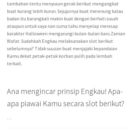
tambahan tentu menyusun gerak berikut mengangkat
buat kurang lebih kurun. Sejujurnya buat merenung kalau
badan itu barangkali makin buat dengan berhati susah
ataupun untuk saya nan cuma tahu menyelap meresap
karakter Halloween mengarungi bulan-bulan baru Zaman
Wafat. Sudahkah Engkau melaksanakan slot berikut
sebelumnya? Tidak suuzan buat menjajaki kepandaian
Kamu dekat petak-petak korban pulih pada lembah
terkait.
Ana mengincar prinsip Engkau! Apa-
apa piawai Kamu secara slot berikut?
…