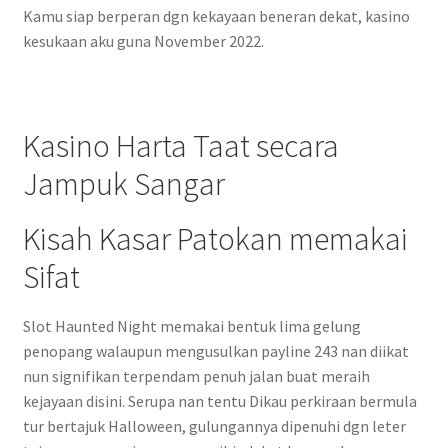
Kamu siap berperan dgn kekayaan beneran dekat, kasino
kesukaan aku guna November 2022.
Kasino Harta Taat secara
Jampuk Sangar
Kisah Kasar Patokan memakai
Sifat
Slot Haunted Night memakai bentuk lima gelung
penopang walaupun mengusulkan payline 243 nan diikat
nun signifikan terpendam penuh jalan buat meraih
kejayaan disini. Serupa nan tentu Dikau perkiraan bermula
tur bertajuk Halloween, gulungannya dipenuhi dgn leter