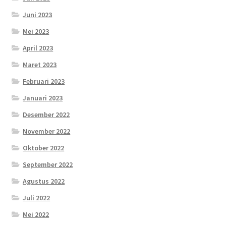
Juni 2023
Mei 2023
April 2023
Maret 2023
Februari 2023
Januari 2023
Desember 2022
November 2022
Oktober 2022
September 2022
Agustus 2022
Juli 2022
Mei 2022