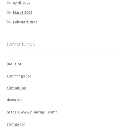
April 2022
Maret 2022
Februari 2022
Latest News
judi slot
slot777 gacor
slot online
dewa303
https://www.bluefugu.com/
slot gacor