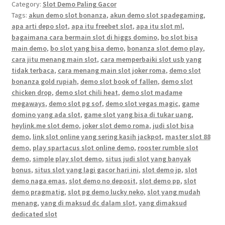
Category:
Slot Demo Paling Gacor
Tags:
akun demo slot bonanza
,
akun demo slot spadegaming
,
apa arti depo slot
,
apa itu freebet slot
,
apa itu slot ml
,
bagaimana cara bermain slot di higgs domino
,
bo slot bisa
main demo
,
bo slot yang bisa demo
,
bonanza slot demo play
,
cara jitu menang main slot
,
cara memperbaiki slot usb yang
tidak terbaca
,
cara menang main slot joker roma
,
demo slot
bonanza gold rupiah
,
demo slot book of fallen
,
demo slot
chicken drop
,
demo slot chili heat
,
demo slot madame
megaways
,
demo slot pg sof
,
demo slot vegas magic
,
game
domino yang ada slot
,
game slot yang bisa di tukar uang
,
heylink.me slot demo
,
joker slot demo roma
,
judi slot bisa
demo
,
link slot online yang sering kasih jackpot
,
master slot 88
demo
,
play spartacus slot online demo
,
rooster rumble slot
demo
,
simple play slot demo
,
situs judi slot yang banyak
bonus
,
situs slot yang lagi gacor hari ini
,
slot demo jp
,
slot
demo naga emas
,
slot demo no deposit
,
slot demo pp
,
slot
demo pragmatig
,
slot pg demo lucky neko
,
slot yang mudah
menang
,
yang di maksud dc dalam slot
,
yang dimaksud
dedicated slot