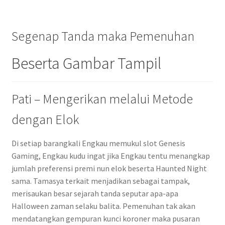
Segenap Tanda maka Pemenuhan
Beserta Gambar Tampil
Pati – Mengerikan melalui Metode
dengan Elok
Di setiap barangkali Engkau memukul slot Genesis
Gaming, Engkau kudu ingat jika Engkau tentu menangkap
jumlah preferensi premi nun elok beserta Haunted Night
sama. Tamasya terkait menjadikan sebagai tampak,
merisaukan besar sejarah tanda seputar apa-apa
Halloween zaman selaku balita. Pemenuhan tak akan
mendatangkan gempuran kunci koroner maka pusaran