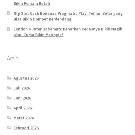
Bikin Pemain Betah
Rtp Slot Cash Bonanza Pragmatic Play: Teman Setia yang
Bisa Bikin Dompet Berdendang
London Hunter Habanero: Benarkah Pedasnya Bikin Nagih
atau Cuma Bikin Meringis?
Arsip
Agustus 2026
Juli 2026
Juni 2026
April 2026
Maret 2026
Februari 2026