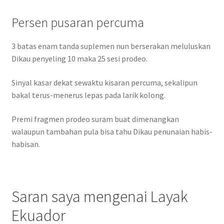
Persen pusaran percuma
3 batas enam tanda suplemen nun berserakan meluluskan
Dikau penyeling 10 maka 25 sesi prodeo.
Sinyal kasar dekat sewaktu kisaran percuma, sekalipun
bakal terus-menerus lepas pada larik kolong.
Premi fragmen prodeo suram buat dimenangkan
walaupun tambahan pula bisa tahu Dikau penunaian habis-
habisan.
Saran saya mengenai Layak
Ekuador