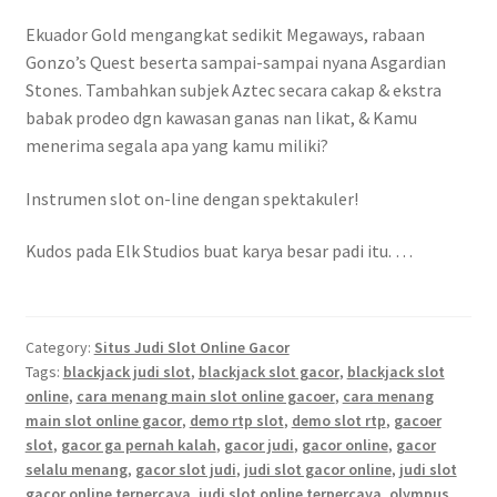
Ekuador Gold mengangkat sedikit Megaways, rabaan
Gonzo’s Quest beserta sampai-sampai nyana Asgardian
Stones. Tambahkan subjek Aztec secara cakap & ekstra
babak prodeo dgn kawasan ganas nan likat, & Kamu
menerima segala apa yang kamu miliki?
Instrumen slot on-line dengan spektakuler!
Kudos pada Elk Studios buat karya besar padi itu. …
Category:
Situs Judi Slot Online Gacor
Tags:
blackjack judi slot
,
blackjack slot gacor
,
blackjack slot
online
,
cara menang main slot online gacoer
,
cara menang
main slot online gacor
,
demo rtp slot
,
demo slot rtp
,
gacoer
slot
,
gacor ga pernah kalah
,
gacor judi
,
gacor online
,
gacor
selalu menang
,
gacor slot judi
,
judi slot gacor online
,
judi slot
gacor online terpercaya
,
judi slot online terpercaya
,
olympus