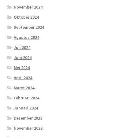
November 2024
Oktober 2024
September 2024
Agustus 2024
Juli 2024
Juni 2024
Mei 2024
April 2024
Maret 2024
Februari 2024
Januari 2024
Desember 2023
November 2023