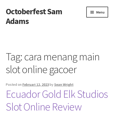
Octoberfest Sam
Skip
Skip
Menu
to
to
Adams
navigation
content
Beranda
About us
Tag:
cara menang main
Contact us
slot online gacoer
Privacy Policy
Posted on
Februari 12, 2023
by
Sean Wright
Ecuador Gold Elk Studios
Slot Online Review