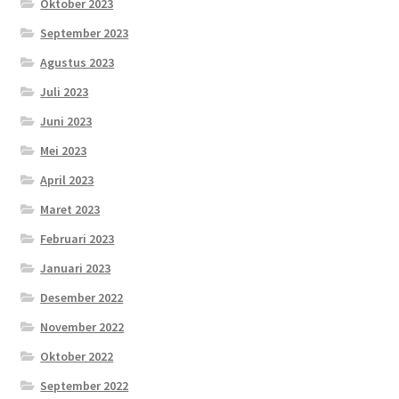
Oktober 2023
September 2023
Agustus 2023
Juli 2023
Juni 2023
Mei 2023
April 2023
Maret 2023
Februari 2023
Januari 2023
Desember 2022
November 2022
Oktober 2022
September 2022