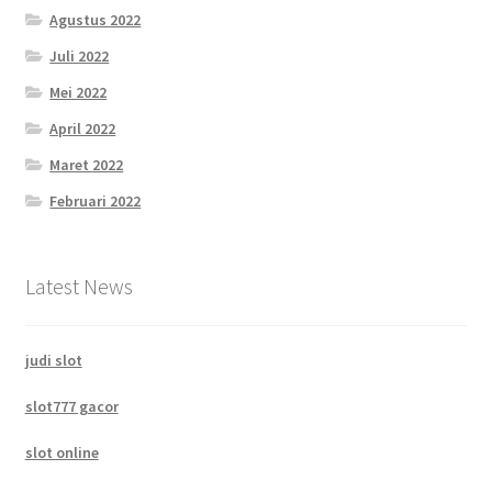
Agustus 2022
Juli 2022
Mei 2022
April 2022
Maret 2022
Februari 2022
Latest News
judi slot
slot777 gacor
slot online