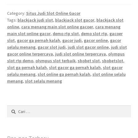
Category:
Situs Judi Slot Online Gacor
Tags:
blackjack judi slot
,
blackjack slot gacor
,
blackjack slot
online
,
cara menang main slot online gacoer
,
cara menang
main slot online gacor
,
demo rtp slot
,
demo slot rtp
,
gacoer
slot
,
gacor ga pernah kalah
,
gacor judi
,
gacor online
,
gacor
selalu menang
,
gacor slot judi
,
judi slot gacor online
,
judi slot
gacor online terpercaya
,
judi slot online terpercaya
,
olympus
slot rtp demo
,
olympus slot terbaik
,
sbobet slot
,
sbobetslot
,
slot ga pernah kalah
,
slot gacor ga pernah kalah
,
slot gacor
selalu menang
,
slot online ga pernah kalah
,
slot online selalu
menang
,
slot selalu menang
Cari
untuk: