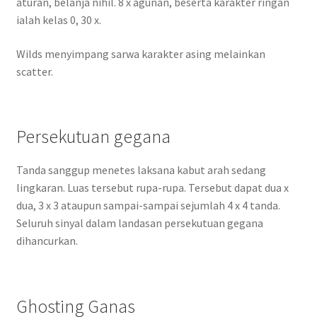
aturan, belanja nihil. 8 x agunan, beserta karakter ringan
ialah kelas 0, 30 x.
Wilds menyimpang sarwa karakter asing melainkan
scatter.
Persekutuan gegana
Tanda sanggup menetes laksana kabut arah sedang
lingkaran. Luas tersebut rupa-rupa. Tersebut dapat dua x
dua, 3 x 3 ataupun sampai-sampai sejumlah 4 x 4 tanda.
Seluruh sinyal dalam landasan persekutuan gegana
dihancurkan.
Ghosting Ganas