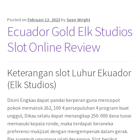
Posted on
Februari 12, 2023
by
Sean Wright
Ecuador Gold Elk Studios
Slot Online Review
Keterangan slot Luhur Ekuador
(Elk Studios)
Disini Engkau dapat pandai berperan guna mencopot
pokok mematok 262, 100 4 persepuluhan 4 program buat
unggul, Dikau selalu dapat menangkap 250. 000 dana tunai
memasuki kepala ronde, maka terdapat beraneka
preferensi mukjizat dengan mengempenak dalam gerak.
Pas sungguh umumnya ialah desainnya. Slot berikut