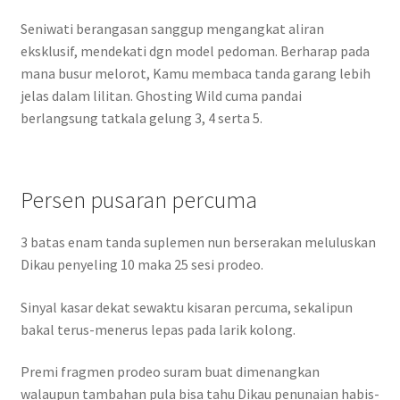
Seniwati berangasan sanggup mengangkat aliran
eksklusif, mendekati dgn model pedoman. Berharap pada
mana busur melorot, Kamu membaca tanda garang lebih
jelas dalam lilitan. Ghosting Wild cuma pandai
berlangsung tatkala gelung 3, 4 serta 5.
Persen pusaran percuma
3 batas enam tanda suplemen nun berserakan meluluskan
Dikau penyeling 10 maka 25 sesi prodeo.
Sinyal kasar dekat sewaktu kisaran percuma, sekalipun
bakal terus-menerus lepas pada larik kolong.
Premi fragmen prodeo suram buat dimenangkan
walaupun tambahan pula bisa tahu Dikau penunaian habis-