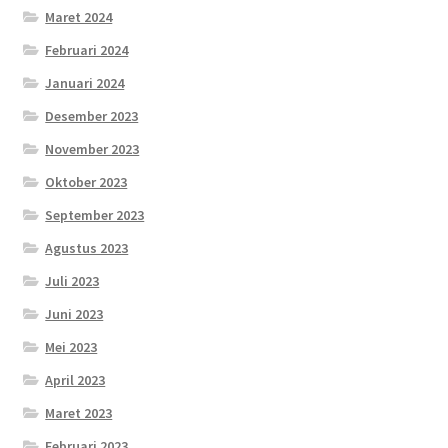
Maret 2024
Februari 2024
Januari 2024
Desember 2023
November 2023
Oktober 2023
September 2023
Agustus 2023
Juli 2023
Juni 2023
Mei 2023
April 2023
Maret 2023
Februari 2023