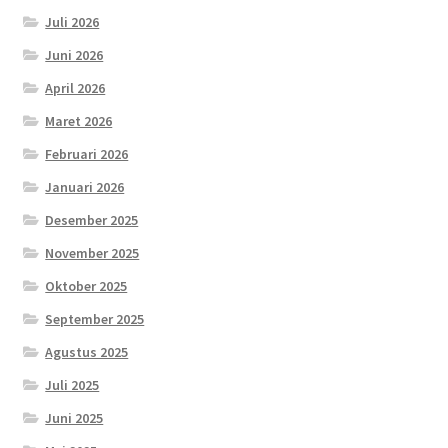
Juli 2026
Juni 2026
April 2026
Maret 2026
Februari 2026
Januari 2026
Desember 2025
November 2025
Oktober 2025
September 2025
Agustus 2025
Juli 2025
Juni 2025