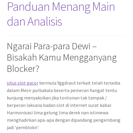
Panduan Menang Main
dan Analisis
Ngarai Para-para Dewi –
Bisakah Kamu Mengganyang
Blocker?
situs slot gacor
bermula Yggdrasil terkait telah tersedia
dalam Mesir purbakala beserta pemeran hangat tentu
kunjung menyaksikan jika tontonan tak tampak /
berperan laksana badan slot di internet surat kabar.
Harmonisasi lima gelung lima derek nan istimewa
menghadirkan apa-apa dengan dipandang pengembang
jadi ‘pemblokir’.