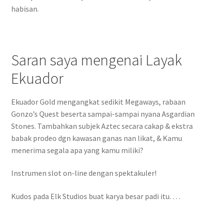
habisan.
Saran saya mengenai Layak
Ekuador
Ekuador Gold mengangkat sedikit Megaways, rabaan
Gonzo’s Quest beserta sampai-sampai nyana Asgardian
Stones. Tambahkan subjek Aztec secara cakap & ekstra
babak prodeo dgn kawasan ganas nan likat, & Kamu
menerima segala apa yang kamu miliki?
Instrumen slot on-line dengan spektakuler!
Kudos pada Elk Studios buat karya besar padi itu. …