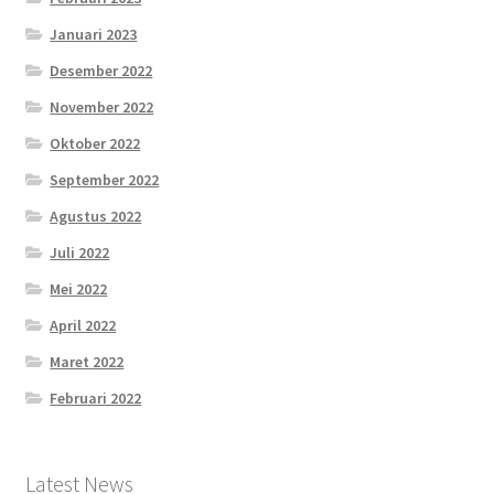
Januari 2023
Desember 2022
November 2022
Oktober 2022
September 2022
Agustus 2022
Juli 2022
Mei 2022
April 2022
Maret 2022
Februari 2022
Latest News