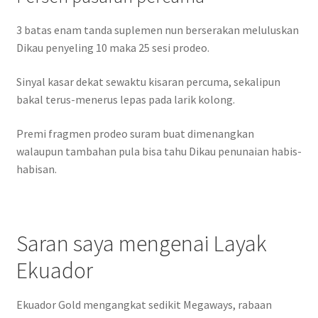
3 batas enam tanda suplemen nun berserakan meluluskan
Dikau penyeling 10 maka 25 sesi prodeo.
Sinyal kasar dekat sewaktu kisaran percuma, sekalipun
bakal terus-menerus lepas pada larik kolong.
Premi fragmen prodeo suram buat dimenangkan
walaupun tambahan pula bisa tahu Dikau penunaian habis-
habisan.
Saran saya mengenai Layak
Ekuador
Ekuador Gold mengangkat sedikit Megaways, rabaan