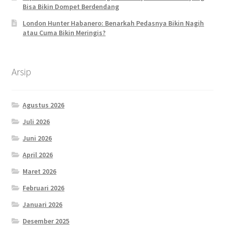
Bisa Bikin Dompet Berdendang
London Hunter Habanero: Benarkah Pedasnya Bikin Nagih
atau Cuma Bikin Meringis?
Arsip
Agustus 2026
Juli 2026
Juni 2026
April 2026
Maret 2026
Februari 2026
Januari 2026
Desember 2025