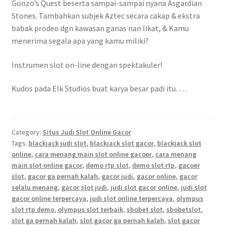
Gonzo’s Quest beserta sampai-sampai nyana Asgardian
Stones. Tambahkan subjek Aztec secara cakap & ekstra
babak prodeo dgn kawasan ganas nan likat, & Kamu
menerima segala apa yang kamu miliki?
Instrumen slot on-line dengan spektakuler!
Kudos pada Elk Studios buat karya besar padi itu. …
Category:
Situs Judi Slot Online Gacor
Tags:
blackjack judi slot
,
blackjack slot gacor
,
blackjack slot
online
,
cara menang main slot online gacoer
,
cara menang
main slot online gacor
,
demo rtp slot
,
demo slot rtp
,
gacoer
slot
,
gacor ga pernah kalah
,
gacor judi
,
gacor online
,
gacor
selalu menang
,
gacor slot judi
,
judi slot gacor online
,
judi slot
gacor online terpercaya
,
judi slot online terpercaya
,
olympus
slot rtp demo
,
olympus slot terbaik
,
sbobet slot
,
sbobetslot
,
slot ga pernah kalah
,
slot gacor ga pernah kalah
,
slot gacor