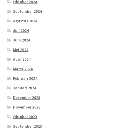
Oktober 2024
September 2024
Agustus 2024
Juli 2024
Juni 2024
Mei 2024
April 2024
Maret 2024
Februari 2024
Januari 2024
Desember 2023
November 2023
Oktober 2023
September 2023