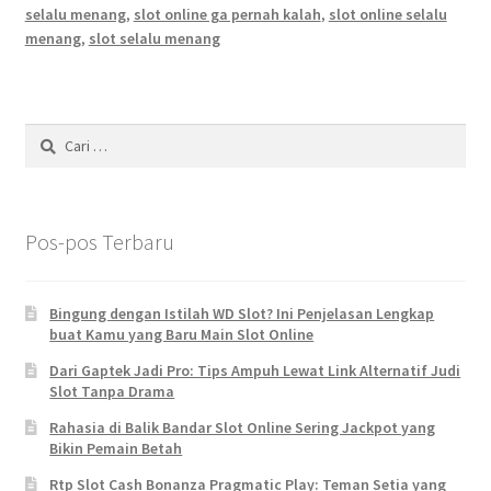
selalu menang
,
slot online ga pernah kalah
,
slot online selalu
menang
,
slot selalu menang
Cari
untuk:
Pos-pos Terbaru
Bingung dengan Istilah WD Slot? Ini Penjelasan Lengkap
buat Kamu yang Baru Main Slot Online
Dari Gaptek Jadi Pro: Tips Ampuh Lewat Link Alternatif Judi
Slot Tanpa Drama
Rahasia di Balik Bandar Slot Online Sering Jackpot yang
Bikin Pemain Betah
Rtp Slot Cash Bonanza Pragmatic Play: Teman Setia yang