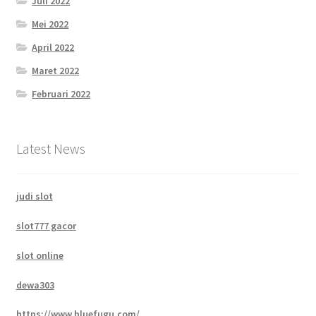
Juli 2022
Mei 2022
April 2022
Maret 2022
Februari 2022
Latest News
judi slot
slot777 gacor
slot online
dewa303
https://www.bluefugu.com/