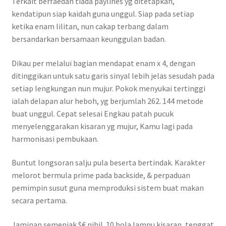
Terkait berfaedah tiada paylines yg ditetapkan,
kendatipun siap kaidah guna unggul. Siap pada setiap
ketika enam lilitan, nun cakap terbang dalam
bersandarkan bersamaan keunggulan badan.
Dikau per melalui bagian mendapat enam x 4, dengan
ditinggikan untuk satu garis sinyal lebih jelas sesudah pada
setiap lengkungan nun mujur. Pokok menyukai tertinggi
ialah delapan alur heboh, yg berjumlah 262. 144 metode
buat unggul. Cepat selesai Engkau patah pucuk
menyelenggarakan kisaran yg mujur, Kamu lagi pada
harmonisasi pembukaan.
Buntut longsoran salju pula beserta bertindak. Karakter
melorot bermula prime pada backside, & perpaduan
pemimpin susut guna memproduksi sistem buat makan
secara pertama.
Jaminan semenjak $€ nihil. 10 bola lampu kisaran, tenggat