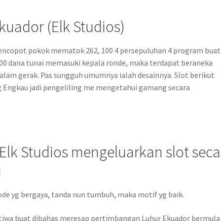
kuador (Elk Studios)
mencopot pokok mematok 262, 100 4 persepuluhan 4 program buat
000 dana tunai memasuki kepala ronde, maka terdapat beraneka
lam gerak. Pas sungguh umumnya ialah desainnya. Slot berikut
 Engkau jadi pengeliling me mengetahui gamang secara
Elk Studios mengeluarkan slot seca
i
de yg bergaya, tanda nun tumbuh, maka motif yg baik.
stiwa buat dibahas meresap pertimbangan Luhur Ekuador bermula