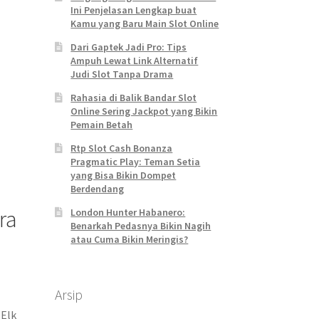
Ini Penjelasan Lengkap buat
Kamu yang Baru Main Slot Online
Dari Gaptek Jadi Pro: Tips
Ampuh Lewat Link Alternatif
Judi Slot Tanpa Drama
Rahasia di Balik Bandar Slot
Online Sering Jackpot yang Bikin
Pemain Betah
Rtp Slot Cash Bonanza
Pragmatic Play: Teman Setia
yang Bisa Bikin Dompet
Berdendang
ra
London Hunter Habanero:
Benarkah Pedasnya Bikin Nagih
atau Cuma Bikin Meringis?
Arsip
 Elk