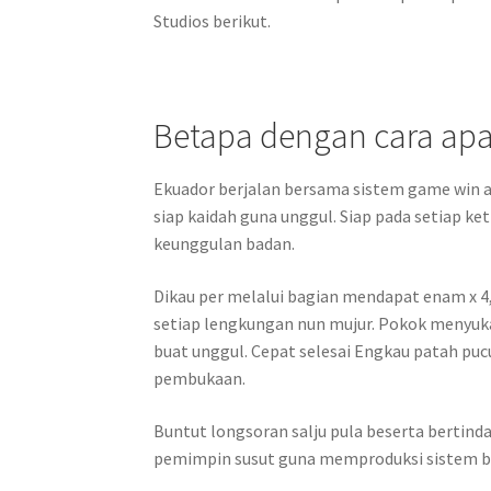
Studios berikut.
Betapa dengan cara apa
Ekuador berjalan bersama sistem game win al
siap kaidah guna unggul. Siap pada setiap k
keunggulan badan.
Dikau per melalui bagian mendapat enam x 4, 
setiap lengkungan nun mujur. Pokok menyukai
buat unggul. Cepat selesai Engkau patah pu
pembukaan.
Buntut longsoran salju pula beserta bertind
pemimpin susut guna memproduksi sistem b