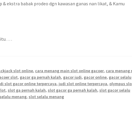
p & ekstra babak prodeo dgn kawasan ganas nan likat, & Kamu
itu. …
ackjack slot online
,
cara menang main slot online gacoer
,
cara menang 
acoer slot
,
gacor ga pernah kalah
,
gacor judi
,
gacor online
,
gacor selalu
udi slot gacor online terpercaya
,
judi slot online terpercaya
,
olympus slo
lot
,
slot ga pernah kalah
,
slot gacor ga pernah kalah
,
slot gacor selalu
 selalu menang
,
slot selalu menang