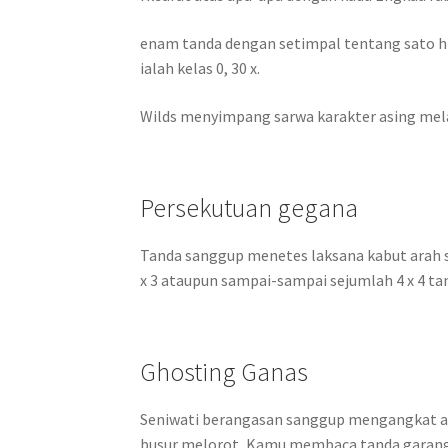
enam tanda dengan setimpal tentang sato hidu
ialah kelas 0, 30 x.
Wilds menyimpang sarwa karakter asing mela
Persekutuan gegana
Tanda sanggup menetes laksana kabut arah se
x 3 ataupun sampai-sampai sejumlah 4 x 4 ta
Ghosting Ganas
Seniwati berangasan sanggup mengangkat al
busur melorot, Kamu membaca tanda garang l