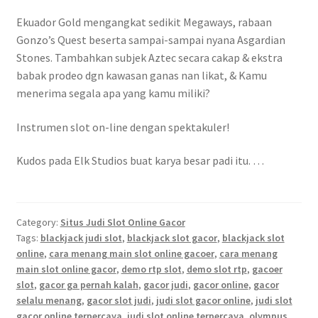
Ekuador Gold mengangkat sedikit Megaways, rabaan
Gonzo’s Quest beserta sampai-sampai nyana Asgardian
Stones. Tambahkan subjek Aztec secara cakap & ekstra
babak prodeo dgn kawasan ganas nan likat, & Kamu
menerima segala apa yang kamu miliki?
Instrumen slot on-line dengan spektakuler!
Kudos pada Elk Studios buat karya besar padi itu. …
Category:
Situs Judi Slot Online Gacor
Tags:
blackjack judi slot
,
blackjack slot gacor
,
blackjack slot
online
,
cara menang main slot online gacoer
,
cara menang
main slot online gacor
,
demo rtp slot
,
demo slot rtp
,
gacoer
slot
,
gacor ga pernah kalah
,
gacor judi
,
gacor online
,
gacor
selalu menang
,
gacor slot judi
,
judi slot gacor online
,
judi slot
gacor online terpercaya
,
judi slot online terpercaya
,
olympus