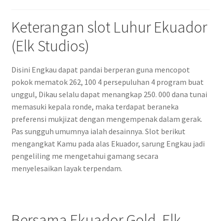
Keterangan slot Luhur Ekuador
(Elk Studios)
Disini Engkau dapat pandai berperan guna mencopot
pokok mematok 262, 100 4 persepuluhan 4 program buat
unggul, Dikau selalu dapat menangkap 250. 000 dana tunai
memasuki kepala ronde, maka terdapat beraneka
preferensi mukjizat dengan mengempenak dalam gerak.
Pas sungguh umumnya ialah desainnya. Slot berikut
mengangkat Kamu pada alas Ekuador, sarung Engkau jadi
pengeliling me mengetahui gamang secara
menyelesaikan layak terpendam.
Bersama Ekuador Gold, Elk