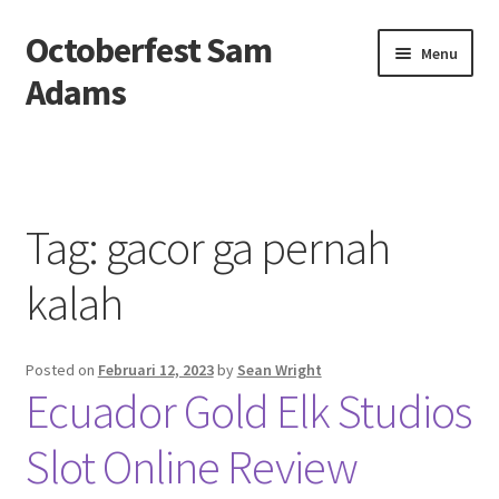
Octoberfest Sam
Skip
Skip
Menu
to
to
Adams
navigation
content
Beranda
About us
Tag:
gacor ga pernah
Contact us
kalah
Privacy Policy
Posted on
Februari 12, 2023
by
Sean Wright
Ecuador Gold Elk Studios
Slot Online Review