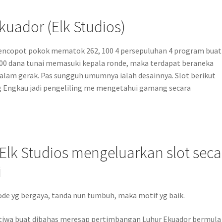
kuador (Elk Studios)
mencopot pokok mematok 262, 100 4 persepuluhan 4 program buat
000 dana tunai memasuki kepala ronde, maka terdapat beraneka
lam gerak. Pas sungguh umumnya ialah desainnya. Slot berikut
 Engkau jadi pengeliling me mengetahui gamang secara
Elk Studios mengeluarkan slot seca
i
de yg bergaya, tanda nun tumbuh, maka motif yg baik.
stiwa buat dibahas meresap pertimbangan Luhur Ekuador bermula