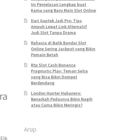
Ini Penjelasan Lengkap buat
Kamu yang Baru Main Slot Online
Dari Gaptek Jadi Pro: Tips
Ampuh Lewat Link Alternatif
Judi Slot Tanpa Drama
Rahasia di Balik Bandar Slot
Online Sering Jackpot yang Bikin
Pemain Betah
Rtp Slot Cash Bonanza
Pragmatic Play: Teman Setia
yang Bisa Bikin Dompet
Berdendang
ra
London Hunter Habanero:
Benarkah Pedasnya Bikin Nagih
atau Cuma Bikin Meringis?
Arsip
 Elk