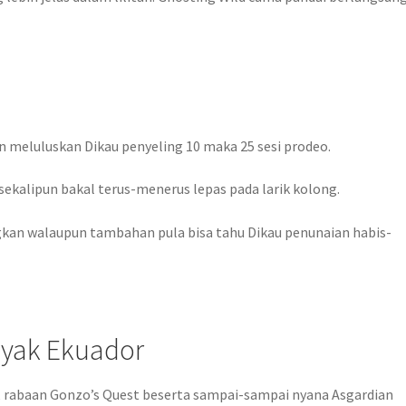
 meluluskan Dikau penyeling 10 maka 25 sesi prodeo.
sekalipun bakal terus-menerus lepas pada larik kolong.
an walaupun tambahan pula bisa tahu Dikau penunaian habis-
ayak Ekuador
 rabaan Gonzo’s Quest beserta sampai-sampai nyana Asgardian