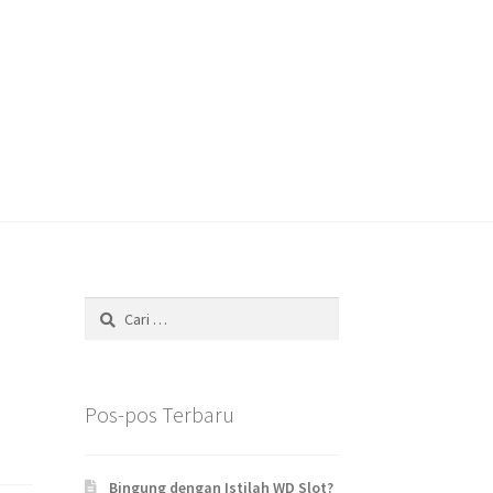
Cari
untuk:
Pos-pos Terbaru
Bingung dengan Istilah WD Slot?