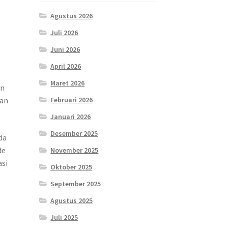
Agustus 2026
Juli 2026
Juni 2026
April 2026
Maret 2026
un
aan
Februari 2026
Januari 2026
Desember 2025
da
de
November 2025
asi
Oktober 2025
September 2025
Agustus 2025
Juli 2025