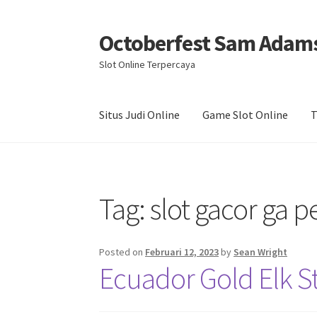
Octoberfest Sam Adam
Skip
Skip
to
to
Slot Online Terpercaya
navigation
content
Situs Judi Online
Game Slot Online
T
Beranda
About us
Contact us
Privacy Policy
Tag:
slot gacor ga 
Posted on
Februari 12, 2023
by
Sean Wright
Ecuador Gold Elk S