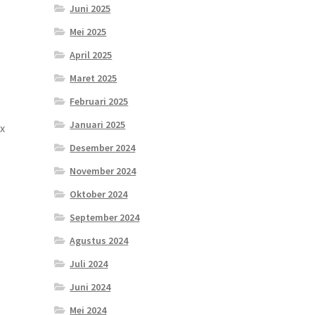
Juni 2025
Mei 2025
April 2025
Maret 2025
Februari 2025
Januari 2025
 x
Desember 2024
November 2024
Oktober 2024
September 2024
Agustus 2024
Juli 2024
Juni 2024
Mei 2024