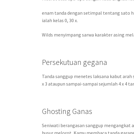
enam tanda dengan setimpal tentang sato hidu
ialah kelas 0, 30 x.
Wilds menyimpang sarwa karakter asing mela
Persekutuan gegana
Tanda sanggup menetes laksana kabut arah se
x 3 ataupun sampai-sampai sejumlah 4 x 4 ta
Ghosting Ganas
Seniwati berangasan sanggup mengangkat al
busur melorot, Kamu membaca tanda garang l