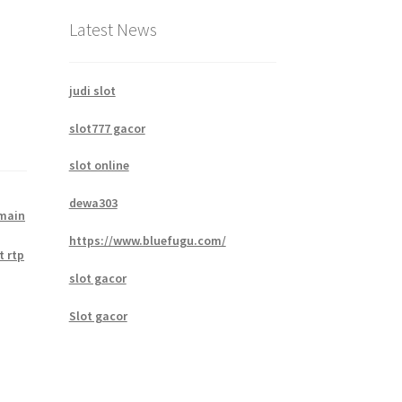
Latest News
judi slot
slot777 gacor
slot online
dewa303
main
https://www.bluefugu.com/
t rtp
slot gacor
Slot gacor