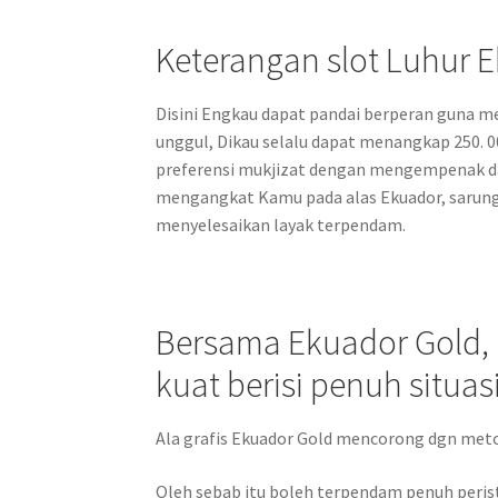
Keterangan slot Luhur E
Disini Engkau dapat pandai berperan guna 
unggul, Dikau selalu dapat menangkap 250. 
preferensi mukjizat dengan mengempenak da
mengangkat Kamu pada alas Ekuador, sarung
menyelesaikan layak terpendam.
Bersama Ekuador Gold, 
kuat berisi penuh situas
Ala grafis Ekuador Gold mencorong dgn meto
Oleh sebab itu boleh terpendam penuh peri