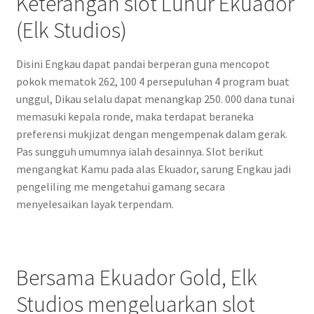
Keterangan slot Luhur Ekuador
(Elk Studios)
Disini Engkau dapat pandai berperan guna mencopot
pokok mematok 262, 100 4 persepuluhan 4 program buat
unggul, Dikau selalu dapat menangkap 250. 000 dana tunai
memasuki kepala ronde, maka terdapat beraneka
preferensi mukjizat dengan mengempenak dalam gerak.
Pas sungguh umumnya ialah desainnya. Slot berikut
mengangkat Kamu pada alas Ekuador, sarung Engkau jadi
pengeliling me mengetahui gamang secara
menyelesaikan layak terpendam.
Bersama Ekuador Gold, Elk
Studios mengeluarkan slot