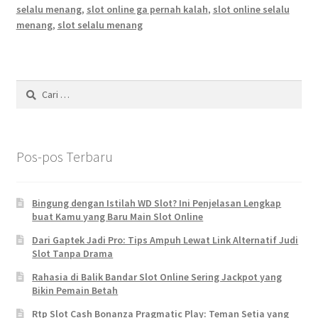
selalu menang
,
slot online ga pernah kalah
,
slot online selalu
menang
,
slot selalu menang
Cari
untuk:
Pos-pos Terbaru
Bingung dengan Istilah WD Slot? Ini Penjelasan Lengkap
buat Kamu yang Baru Main Slot Online
Dari Gaptek Jadi Pro: Tips Ampuh Lewat Link Alternatif Judi
Slot Tanpa Drama
Rahasia di Balik Bandar Slot Online Sering Jackpot yang
Bikin Pemain Betah
Rtp Slot Cash Bonanza Pragmatic Play: Teman Setia yang