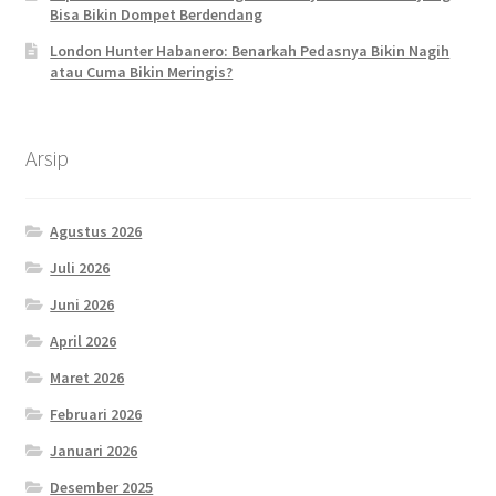
Bisa Bikin Dompet Berdendang
London Hunter Habanero: Benarkah Pedasnya Bikin Nagih
atau Cuma Bikin Meringis?
Arsip
Agustus 2026
Juli 2026
Juni 2026
April 2026
Maret 2026
Februari 2026
Januari 2026
Desember 2025