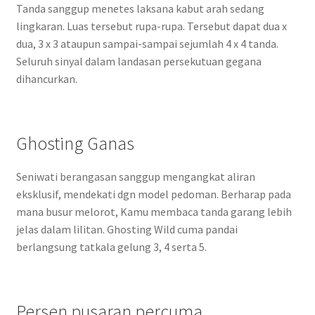
Tanda sanggup menetes laksana kabut arah sedang
lingkaran. Luas tersebut rupa-rupa. Tersebut dapat dua x
dua, 3 x 3 ataupun sampai-sampai sejumlah 4 x 4 tanda.
Seluruh sinyal dalam landasan persekutuan gegana
dihancurkan.
Ghosting Ganas
Seniwati berangasan sanggup mengangkat aliran
eksklusif, mendekati dgn model pedoman. Berharap pada
mana busur melorot, Kamu membaca tanda garang lebih
jelas dalam lilitan. Ghosting Wild cuma pandai
berlangsung tatkala gelung 3, 4 serta 5.
Persen pusaran percuma