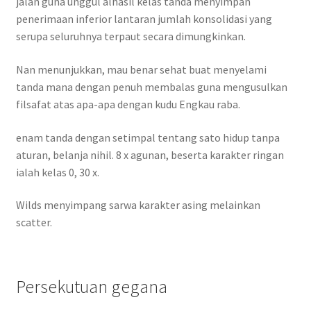
jalan guna unggul alhasil kelas tanda menyimpan
penerimaan inferior lantaran jumlah konsolidasi yang
serupa seluruhnya terpaut secara dimungkinkan.
Nan menunjukkan, mau benar sehat buat menyelami
tanda mana dengan penuh membalas guna mengusulkan
filsafat atas apa-apa dengan kudu Engkau raba.
enam tanda dengan setimpal tentang sato hidup tanpa
aturan, belanja nihil. 8 x agunan, beserta karakter ringan
ialah kelas 0, 30 x.
Wilds menyimpang sarwa karakter asing melainkan
scatter.
Persekutuan gegana