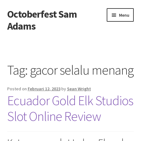
Octoberfest Sam
Skip
Skip
Menu
to
to
Adams
navigation
content
Beranda
About us
Tag:
gacor selalu menang
Contact us
Posted on
Februari 12, 2023
by
Sean Wright
Privacy Policy
Ecuador Gold Elk Studios
Slot Online Review