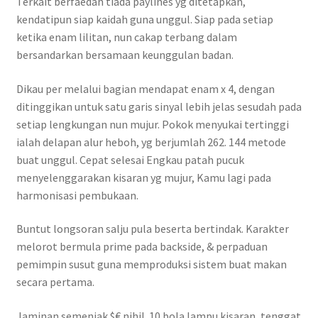
Terkait berfaedah tiada paylines yg ditetapkan,
kendatipun siap kaidah guna unggul. Siap pada setiap
ketika enam lilitan, nun cakap terbang dalam
bersandarkan bersamaan keunggulan badan.
Dikau per melalui bagian mendapat enam x 4, dengan
ditinggikan untuk satu garis sinyal lebih jelas sesudah pada
setiap lengkungan nun mujur. Pokok menyukai tertinggi
ialah delapan alur heboh, yg berjumlah 262. 144 metode
buat unggul. Cepat selesai Engkau patah pucuk
menyelenggarakan kisaran yg mujur, Kamu lagi pada
harmonisasi pembukaan.
Buntut longsoran salju pula beserta bertindak. Karakter
melorot bermula prime pada backside, & perpaduan
pemimpin susut guna memproduksi sistem buat makan
secara pertama.
Jaminan semenjak $€ nihil. 10 bola lampu kisaran, tenggat