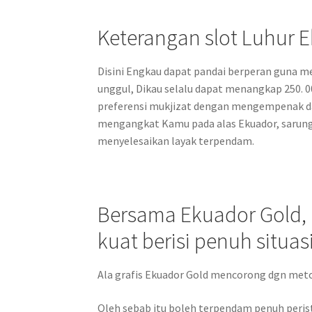
Keterangan slot Luhur E
Disini Engkau dapat pandai berperan guna 
unggul, Dikau selalu dapat menangkap 250. 
preferensi mukjizat dengan mengempenak da
mengangkat Kamu pada alas Ekuador, sarung
menyelesaikan layak terpendam.
Bersama Ekuador Gold, 
kuat berisi penuh situas
Ala grafis Ekuador Gold mencorong dgn meto
Oleh sebab itu boleh terpendam penuh peri