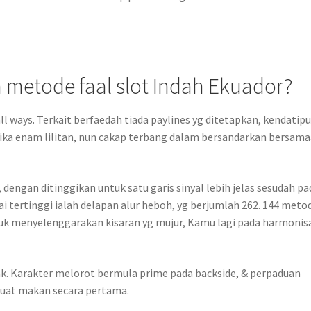
 metode faal slot Indah Ekuador?
l ways. Terkait berfaedah tiada paylines yg ditetapkan, kendatip
etika enam lilitan, nun cakap terbang dalam bersandarkan bersam
dengan ditinggikan untuk satu garis sinyal lebih jelas sesudah pa
 tertinggi ialah delapan alur heboh, yg berjumlah 262. 144 meto
cuk menyelenggarakan kisaran yg mujur, Kamu lagi pada harmonis
ak. Karakter melorot bermula prime pada backside, & perpaduan
uat makan secara pertama.