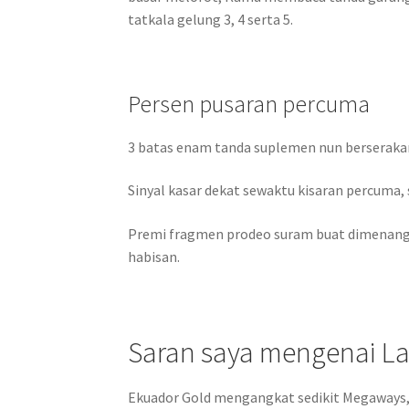
tatkala gelung 3, 4 serta 5.
Persen pusaran percuma
3 batas enam tanda suplemen nun berserakan
Sinyal kasar dekat sewaktu kisaran percuma, 
Premi fragmen prodeo suram buat dimenangk
habisan.
Saran saya mengenai L
Ekuador Gold mengangkat sedikit Megaways,