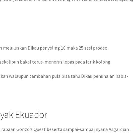
 meluluskan Dikau penyeling 10 maka 25 sesi prodeo.
sekalipun bakal terus-menerus lepas pada larik kolong.
an walaupun tambahan pula bisa tahu Dikau penunaian habis-
ayak Ekuador
 rabaan Gonzo’s Quest beserta sampai-sampai nyana Asgardian