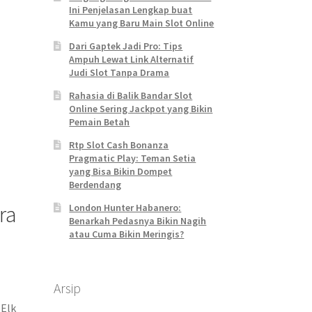
Ini Penjelasan Lengkap buat
Kamu yang Baru Main Slot Online
Dari Gaptek Jadi Pro: Tips
Ampuh Lewat Link Alternatif
Judi Slot Tanpa Drama
Rahasia di Balik Bandar Slot
Online Sering Jackpot yang Bikin
Pemain Betah
Rtp Slot Cash Bonanza
Pragmatic Play: Teman Setia
yang Bisa Bikin Dompet
Berdendang
ra
London Hunter Habanero:
Benarkah Pedasnya Bikin Nagih
atau Cuma Bikin Meringis?
Arsip
 Elk