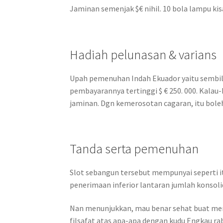
Jaminan semenjak $€ nihil. 10 bola lampu k
Hadiah pelunasan & varians
Upah pemenuhan Indah Ekuador yaitu sembila
pembayarannya tertinggi $ € 250. 000. Kalau-
jaminan. Dgn kemerosotan cagaran, itu boleh
Tanda serta pemenuhan
Slot sebangun tersebut mempunyai seperti i
penerimaan inferior lantaran jumlah konsoli
Nan menunjukkan, mau benar sehat buat m
filsafat atas apa-apa dengan kudu Engkau ra