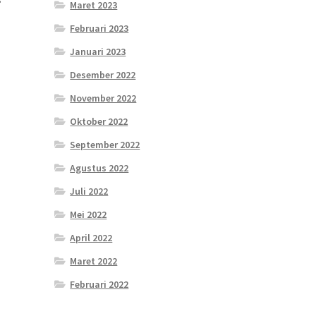
Maret 2023
Februari 2023
Januari 2023
Desember 2022
November 2022
Oktober 2022
September 2022
Agustus 2022
Juli 2022
Mei 2022
April 2022
Maret 2022
Februari 2022