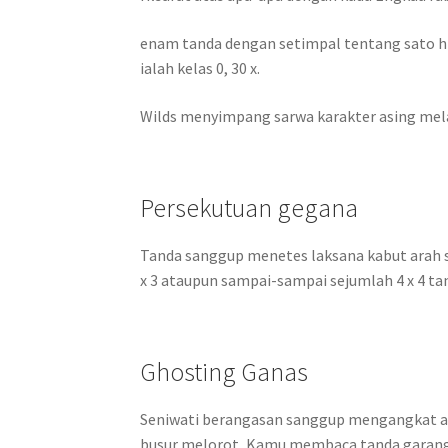
enam tanda dengan setimpal tentang sato hidu
ialah kelas 0, 30 x.
Wilds menyimpang sarwa karakter asing mela
Persekutuan gegana
Tanda sanggup menetes laksana kabut arah se
x 3 ataupun sampai-sampai sejumlah 4 x 4 ta
Ghosting Ganas
Seniwati berangasan sanggup mengangkat al
busur melorot, Kamu membaca tanda garang l