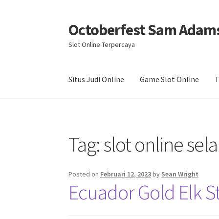
Octoberfest Sam Adam
Skip
Skip
to
to
Slot Online Terpercaya
navigation
content
Situs Judi Online
Game Slot Online
T
Beranda
About us
Contact us
Privacy Policy
Tag:
slot online se
Posted on
Februari 12, 2023
by
Sean Wright
Ecuador Gold Elk S