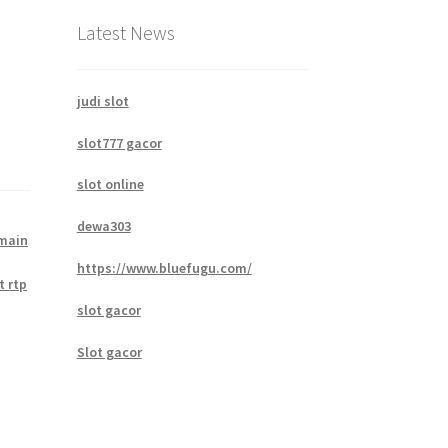
Latest News
judi slot
slot777 gacor
slot online
dewa303
main
https://www.bluefugu.com/
t rtp
slot gacor
Slot gacor