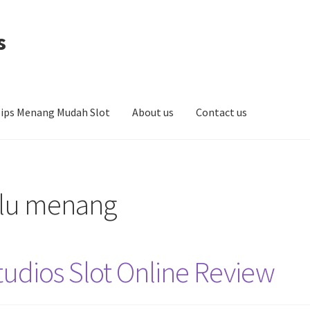
s
ips Menang Mudah Slot
About us
Contact us
lalu menang
tudios Slot Online Review