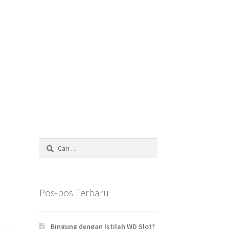
Cari
untuk:
Pos-pos Terbaru
Bingung dengan Istilah WD Slot?