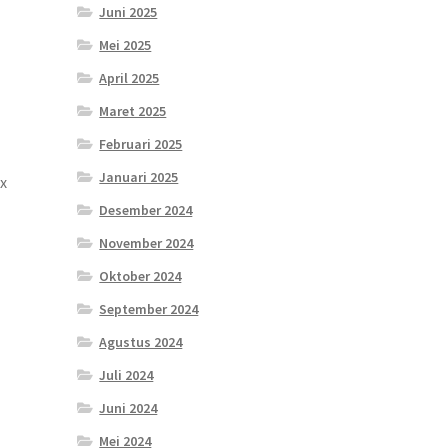
Juni 2025
Mei 2025
April 2025
Maret 2025
Februari 2025
Januari 2025
 x
Desember 2024
November 2024
Oktober 2024
September 2024
Agustus 2024
Juli 2024
Juni 2024
Mei 2024