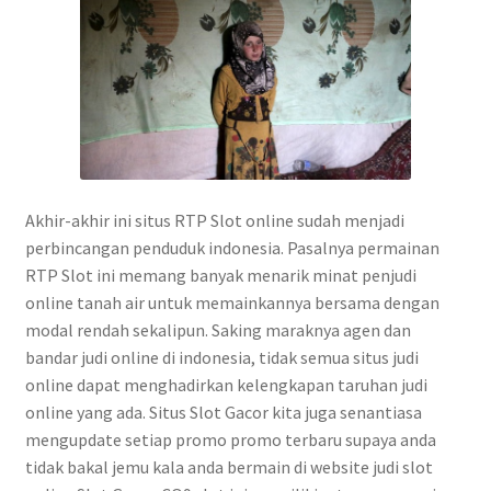
Akhir-akhir ini situs RTP Slot online sudah menjadi
perbincangan penduduk indonesia. Pasalnya permainan
RTP Slot ini memang banyak menarik minat penjudi
online tanah air untuk memainkannya bersama dengan
modal rendah sekalipun. Saking maraknya agen dan
bandar judi online di indonesia, tidak semua situs judi
online dapat menghadirkan kelengkapan taruhan judi
online yang ada. Situs Slot Gacor kita juga senantiasa
mengupdate setiap promo promo terbaru supaya anda
tidak bakal jemu kala anda bermain di website judi slot