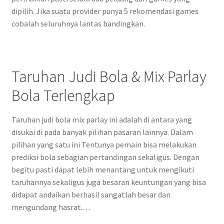
dipilih. Jika suatu provider punya 5 rekomendasi games
cobalah seluruhnya lantas bandingkan.
Taruhan Judi Bola & Mix Parlay
Bola Terlengkap
Taruhan judi bola mix parlay ini adalah di antara yang
disukai di pada banyak pilihan pasaran lainnya. Dalam
pilihan yang satu ini Tentunya pemain bisa melakukan
prediksi bola sebagian pertandingan sekaligus. Dengan
begitu pasti dapat lebih menantang untuk mengikuti
taruhannya sekaligus juga besaran keuntungan yang bisa
didapat andaikan berhasil sangatlah besar dan
mengundang hasrat.…