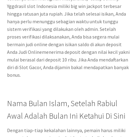
Yggdrasil slot Indonesia miliki big win jackpot terbesar
hingga ratusan juta rupiah. Jika telah selesai isikan, Anda
hanya perlu menunggu sebagian waktu untuk tunggu
sistem verifikasi yang dilakukan oleh admin. Setelah
proses verifikasi dilaksanakan, Anda bisa segera mulai
bermain judi online dengan isikan saldo di akun deposit
Anda Judi Onlinemenerima deposit dengan nilai kecil yakni
mulai berasal dari deposit 10 ribu. Jika Anda mendaftarkan
diri di Slot Gacor, Anda dijamin bakal mendapatkan banyak
bonus.
Nama Bulan Islam, Setelah Rabiul
Awal Adalah Bulan Ini Ketahui Di Sini
Dengan tiap-tiap kekalahan lainnya, pemain harus miliki