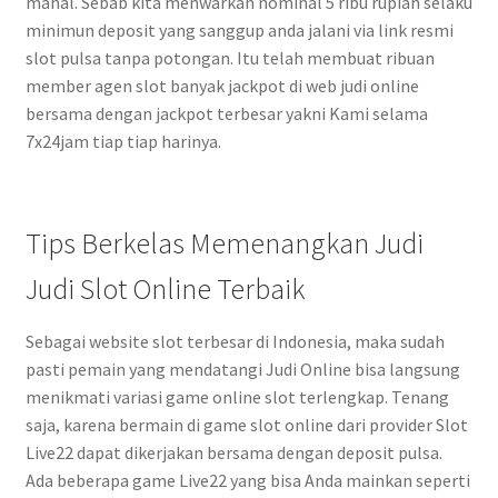
mahal. Sebab kita menwarkan nominal 5 ribu rupiah selaku
minimun deposit yang sanggup anda jalani via link resmi
slot pulsa tanpa potongan. Itu telah membuat ribuan
member agen slot banyak jackpot di web judi online
bersama dengan jackpot terbesar yakni Kami selama
7x24jam tiap tiap harinya.
Tips Berkelas Memenangkan Judi
Judi Slot Online Terbaik
Sebagai website slot terbesar di Indonesia, maka sudah
pasti pemain yang mendatangi Judi Online bisa langsung
menikmati variasi game online slot terlengkap. Tenang
saja, karena bermain di game slot online dari provider Slot
Live22 dapat dikerjakan bersama dengan deposit pulsa.
Ada beberapa game Live22 yang bisa Anda mainkan seperti