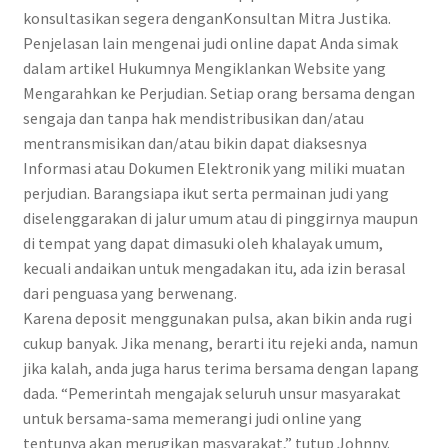
konsultasikan segera denganKonsultan Mitra Justika.
Penjelasan lain mengenai judi online dapat Anda simak
dalam artikel Hukumnya Mengiklankan Website yang
Mengarahkan ke Perjudian. Setiap orang bersama dengan
sengaja dan tanpa hak mendistribusikan dan/atau
mentransmisikan dan/atau bikin dapat diaksesnya
Informasi atau Dokumen Elektronik yang miliki muatan
perjudian. Barangsiapa ikut serta permainan judi yang
diselenggarakan di jalur umum atau di pinggirnya maupun
di tempat yang dapat dimasuki oleh khalayak umum,
kecuali andaikan untuk mengadakan itu, ada izin berasal
dari penguasa yang berwenang.
Karena deposit menggunakan pulsa, akan bikin anda rugi
cukup banyak. Jika menang, berarti itu rejeki anda, namun
jika kalah, anda juga harus terima bersama dengan lapang
dada. “Pemerintah mengajak seluruh unsur masyarakat
untuk bersama-sama memerangi judi online yang
tentunya akan merugikan masyarakat,” tutup Johnny.