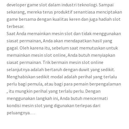
developer game slot dalam industri teknologi. Sampai
sekarang, mereka terus produktif senantiasa menciptakan
game bersama dengan kualitas keren dan juga hadiah slot
terbesar.
Saat Anda memainkan mesin slot dan tidak menggunakan
siasat permainan, Anda akan mendapatkan hasil yang
gagal. Oleh karena itu, sebelum saat memutuskan untuk
memainkan mesin slot online, Anda butuh menyiapkan
siasat permainan. Trik bermain mesin slot online
selanjutnya adalah bertaruh dengan duwit yang sedikit.
Menghabiskan sedikit modal adalah perihal yang terlalu
perlu bagi pemula, atau bagi para pemain berpengalaman
, itu mungkin perihal yang terlalu perlu. Dengan
menggunakan langkah ini, Anda butuh mencermati
kondisi mesin slot yang digunakan terlepas dari
peluangnya.…