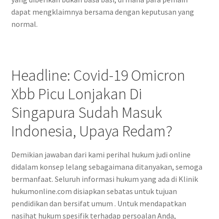
dapat mengklaimnya bersama dengan keputusan yang
normal.
Headline: Covid-19 Omicron
Xbb Picu Lonjakan Di
Singapura Sudah Masuk
Indonesia, Upaya Redam?
Demikian jawaban dari kami perihal hukum judi online
didalam konsep lelang sebagaimana ditanyakan, semoga
bermanfaat. Seluruh informasi hukum yang ada di Klinik
hukumonline.com disiapkan sebatas untuk tujuan
pendidikan dan bersifat umum . Untuk mendapatkan
nasihat hukum spesifik terhadap persoalan Anda,