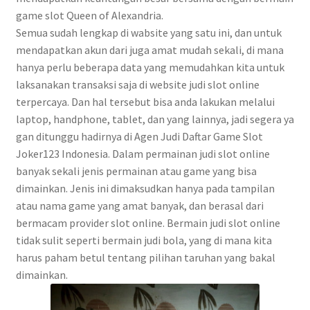
game slot Queen of Alexandria.
Semua sudah lengkap di wabsite yang satu ini, dan untuk
mendapatkan akun dari juga amat mudah sekali, di mana
hanya perlu beberapa data yang memudahkan kita untuk
laksanakan transaksi saja di website judi slot online
terpercaya. Dan hal tersebut bisa anda lakukan melalui
laptop, handphone, tablet, dan yang lainnya, jadi segera ya
gan ditunggu hadirnya di Agen Judi Daftar Game Slot
Joker123 Indonesia. Dalam permainan judi slot online
banyak sekali jenis permainan atau game yang bisa
dimainkan. Jenis ini dimaksudkan hanya pada tampilan
atau nama game yang amat banyak, dan berasal dari
bermacam provider slot online. Bermain judi slot online
tidak sulit seperti bermain judi bola, yang di mana kita
harus paham betul tentang pilihan taruhan yang bakal
dimainkan.