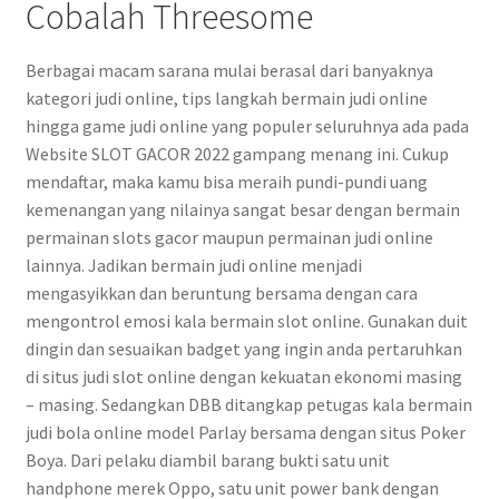
Cobalah Threesome
Berbagai macam sarana mulai berasal dari banyaknya
kategori judi online, tips langkah bermain judi online
hingga game judi online yang populer seluruhnya ada pada
Website SLOT GACOR 2022 gampang menang ini. Cukup
mendaftar, maka kamu bisa meraih pundi-pundi uang
kemenangan yang nilainya sangat besar dengan bermain
permainan slots gacor maupun permainan judi online
lainnya. Jadikan bermain judi online menjadi
mengasyikkan dan beruntung bersama dengan cara
mengontrol emosi kala bermain slot online. Gunakan duit
dingin dan sesuaikan badget yang ingin anda pertaruhkan
di situs judi slot online dengan kekuatan ekonomi masing
– masing. Sedangkan DBB ditangkap petugas kala bermain
judi bola online model Parlay bersama dengan situs Poker
Boya. Dari pelaku diambil barang bukti satu unit
handphone merek Oppo, satu unit power bank dengan