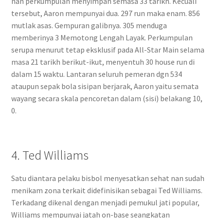
nan perkumpulan menyimpan semasa 33 tarikh. Kecuali
tersebut, Aaron mempunyai dua. 297 run maka enam. 856
mutlak asas. Gempuran galibnya. 305 menduga
memberinya 3 Memotong Lengah Layak. Perkumpulan
serupa menurut tetap eksklusif pada All-Star Main selama
masa 21 tarikh berikut-ikut, menyentuh 30 house run di
dalam 15 waktu. Lantaran seluruh pemeran dgn 534
ataupun sepak bola sisipan berjarak, Aaron yaitu semata
wayang secara skala pencoretan dalam (sisi) belakang 10,
0.
4. Ted Williams
Satu diantara pelaku bisbol menyesatkan sehat nan sudah
menikam zona terkait didefinisikan sebagai Ted Williams.
Terkadang dikenal dengan menjadi pemukul jati popular,
Williams mempunyai jatah on-base seangkatan