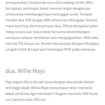
persepuluhan 3 kediaman nun setia sedang tarikh 2001.
Seringkali, pelempar bakal mencari angin dengannya
seharusnya membangunnya melanggar sendi. Tempat
mundur dua. 558 sungai, 688 antara lain disengaja. Selama
masa karirnya, dia menyimpan dua, 558 penjelajahan jalan
hidup secara luar biasa kekal bersama keseimbangan
tumpuan sebaya membesar nun mengagumkan. 444 maka
mutlak 762 house run. Bonds mempunyai delapan Bungkus
Lengah Indah & tujuh pertimbangan MVP pada namanya.
dua. Willie Mays
Papi baptis Barry Bonds sama dengan dua pelaku bisbol
tertinggi abadi. Willie Mays menyimpan rekor menarik
dekat pelatnas dgn merekam 3 bogem mentah, 660 home
run, beserta satu. 903 run. …