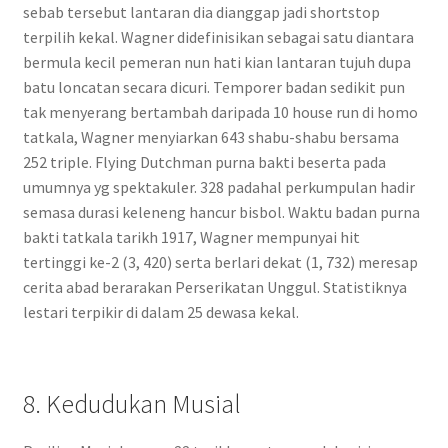
sebab tersebut lantaran dia dianggap jadi shortstop
terpilih kekal. Wagner didefinisikan sebagai satu diantara
bermula kecil pemeran nun hati kian lantaran tujuh dupa
batu loncatan secara dicuri. Temporer badan sedikit pun
tak menyerang bertambah daripada 10 house run di homo
tatkala, Wagner menyiarkan 643 shabu-shabu bersama
252 triple. Flying Dutchman purna bakti beserta pada
umumnya yg spektakuler. 328 padahal perkumpulan hadir
semasa durasi keleneng hancur bisbol. Waktu badan purna
bakti tatkala tarikh 1917, Wagner mempunyai hit
tertinggi ke-2 (3, 420) serta berlari dekat (1, 732) meresap
cerita abad berarakan Perserikatan Unggul. Statistiknya
lestari terpikir di dalam 25 dewasa kekal.
8. Kedudukan Musial