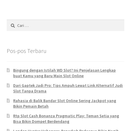
Cari
untuk:
Pos-pos Terbaru
Bingung dengan Istilah WD Slot? Ini Penjelasan Lengkap
buat Kamu yang Baru Main Slot Online
Dari Gaptek Jadi Pro: Tips Ampuh Lewat Link Alternatif Judi
Slot Tanpa Drama
Rahasia di Balik Bandar Slot Online Sering Jackpot yang
Bikin Pemain Betah
Rtp Slot Cash Bonanza Pragmatic Play: Teman Setia yang
Bisa Bikin Dompet Berdendang
London Hunter Habanero: Benarkah Pedasnya Bikin Nagih