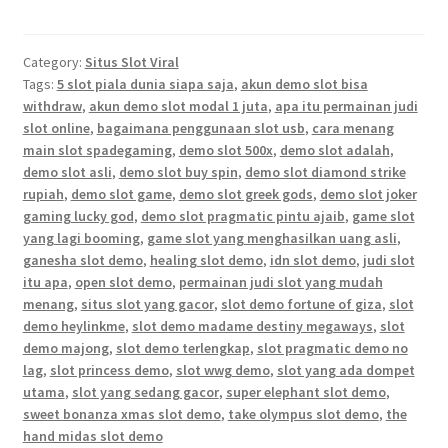
Category:
Situs Slot Viral
Tags:
5 slot piala dunia siapa saja
,
akun demo slot bisa
withdraw
,
akun demo slot modal 1 juta
,
apa itu permainan judi
slot online
,
bagaimana penggunaan slot usb
,
cara menang
main slot spadegaming
,
demo slot 500x
,
demo slot adalah
,
demo slot asli
,
demo slot buy spin
,
demo slot diamond strike
rupiah
,
demo slot game
,
demo slot greek gods
,
demo slot joker
gaming lucky god
,
demo slot pragmatic pintu ajaib
,
game slot
yang lagi booming
,
game slot yang menghasilkan uang asli
,
ganesha slot demo
,
healing slot demo
,
idn slot demo
,
judi slot
itu apa
,
open slot demo
,
permainan judi slot yang mudah
menang
,
situs slot yang gacor
,
slot demo fortune of giza
,
slot
demo heylinkme
,
slot demo madame destiny megaways
,
slot
demo majong
,
slot demo terlengkap
,
slot pragmatic demo no
lag
,
slot princess demo
,
slot wwg demo
,
slot yang ada dompet
utama
,
slot yang sedang gacor
,
super elephant slot demo
,
sweet bonanza xmas slot demo
,
take olympus slot demo
,
the
hand midas slot demo