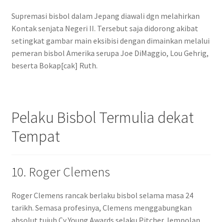
Supremasi bisbol dalam Jepang diawali dgn melahirkan
Kontak senjata Negeri II. Tersebut saja didorong akibat
setingkat gambar main eksibisi dengan dimainkan melalui
pemeran bisbol Amerika serupa Joe DiMaggio, Lou Gehrig,
beserta Bokap[cak] Ruth.
Pelaku Bisbol Termulia dekat
Tempat
10. Roger Clemens
Roger Clemens rancak berlaku bisbol selama masa 24
tarikh. Semasa profesinya, Clemens menggabungkan
absolut tujuh Cy Young Awards selaku Pitcher Jempolan