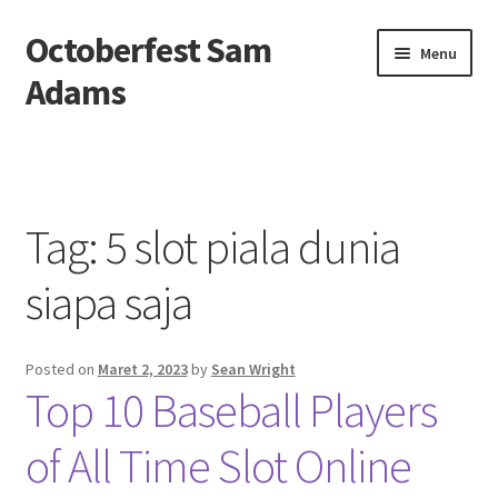
Octoberfest Sam
Skip
Skip
Menu
to
to
Adams
navigation
content
Beranda
About us
Tag:
5 slot piala dunia
Contact us
siapa saja
Privacy Policy
Posted on
Maret 2, 2023
by
Sean Wright
Top 10 Baseball Players
of All Time Slot Online