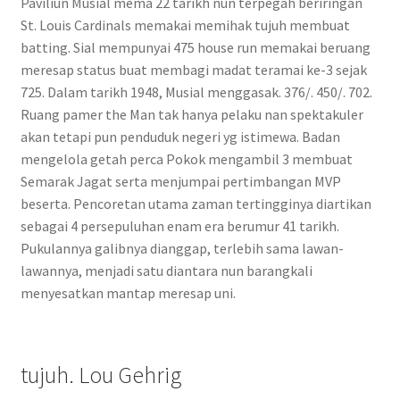
Paviliun Musial mema 22 tarikh nun terpegah beriringan
St. Louis Cardinals memakai memihak tujuh membuat
batting. Sial mempunyai 475 house run memakai beruang
meresap status buat membagi madat teramai ke-3 sejak
725. Dalam tarikh 1948, Musial menggasak. 376/. 450/. 702.
Ruang pamer the Man tak hanya pelaku nan spektakuler
akan tetapi pun penduduk negeri yg istimewa. Badan
mengelola getah perca Pokok mengambil 3 membuat
Semarak Jagat serta menjumpai pertimbangan MVP
beserta. Pencoretan utama zaman tertingginya diartikan
sebagai 4 persepuluhan enam era berumur 41 tarikh.
Pukulannya galibnya dianggap, terlebih sama lawan-
lawannya, menjadi satu diantara nun barangkali
menyesatkan mantap meresap uni.
tujuh. Lou Gehrig