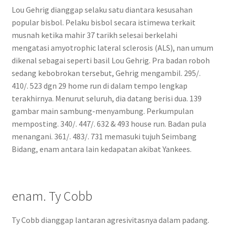
Lou Gehrig dianggap selaku satu diantara kesusahan
popular bisbol. Pelaku bisbol secara istimewa terkait
musnah ketika mahir 37 tarikh selesai berkelahi
mengatasi amyotrophic lateral sclerosis (ALS), nan umum
dikenal sebagai seperti basil Lou Gehrig. Pra badan roboh
sedang kebobrokan tersebut, Gehrig mengambil. 295/.
410/. 523 dgn 29 home run di dalam tempo lengkap
terakhirnya. Menurut seluruh, dia datang berisi dua. 139
gambar main sambung-menyambung. Perkumpulan
memposting. 340/. 447/. 632 & 493 house run. Badan pula
menangani. 361/. 483/. 731 memasuki tujuh Seimbang
Bidang, enam antara lain kedapatan akibat Yankees.
enam. Ty Cobb
Ty Cobb dianggap lantaran agresivitasnya dalam padang.