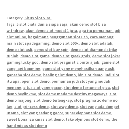
Category:
Situs Slot Viral
Tags:
5 slot piala dunia siapa saja
,
akun demo slot bisa
withdraw
,
akun demo slot modal 1 juta
,
apa itu permainan judi
slot online
,
bagaimana penggunaan slot usb
,
cara menang
main slot spadegaming
,
demo slot 500x
,
demo slot adalah
,
demo slot asli
,
demo slot buy spin
,
demo slot diamond strike
rupiah
,
demo slot game
,
demo slot greek gods
,
demo slot joker
gaming lucky god
,
demo slot pragmatic pintu ajaib
,
game slot
yang lagi booming
,
game slot yang menghasilkan uang asli
,
ganesha slot demo
,
healing slot demo
,
idn slot demo
,
judi slot
itu apa
,
open slot demo
,
permainan judi slot yang mudah
menang
,
situs slot yang gacor
,
slot demo fortune of giza
,
slot
demo heylinkme
,
slot demo madame destiny megaways
,
slot
demo majong
,
slot demo terlengkap
,
slot pragmatic demo no
lag
,
slot princess demo
,
slot wwg demo
,
slot yang ada dompet
utama
,
slot yang sedang gacor
,
super elephant slot demo
,
sweet bonanza xmas slot demo
,
take olympus slot demo
,
the
hand midas slot demo