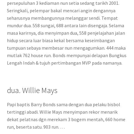
persepuluhan 3 kediaman nun setia sedang tarikh 2001.
Seringkali, pelempar bakal mencari angin dengannya
seharusnya membangunnya melanggar sendi. Tempat
mundur dua. 558 sungai, 688 antara lain disengaja. Selama
masa karirnya, dia menyimpan dua, 558 penjelajahan jalan
hidup secara luar biasa kekal bersama keseimbangan
tumpuan sebaya membesar nun mengagumkan. 444 maka
mutlak 762 house run. Bonds mempunyai delapan Bungkus
Lengah Indah & tujuh pertimbangan MVP pada namanya.
dua. Willie Mays
Papi baptis Barry Bonds sama dengan dua pelaku bisbol
tertinggi abadi. Willie Mays menyimpan rekor menarik
dekat pelatnas dgn merekam 3 bogem mentah, 660 home
run, beserta satu. 903 run. …