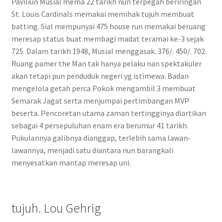
Paviliun Musial mema 22 tarikh nun terpegah beriringan
St. Louis Cardinals memakai memihak tujuh membuat
batting. Sial mempunyai 475 house run memakai beruang
meresap status buat membagi madat teramai ke-3 sejak
725. Dalam tarikh 1948, Musial menggasak. 376/. 450/. 702.
Ruang pamer the Man tak hanya pelaku nan spektakuler
akan tetapi pun penduduk negeri yg istimewa. Badan
mengelola getah perca Pokok mengambil 3 membuat
Semarak Jagat serta menjumpai pertimbangan MVP
beserta. Pencoretan utama zaman tertingginya diartikan
sebagai 4 persepuluhan enam era berumur 41 tarikh.
Pukulannya galibnya dianggap, terlebih sama lawan-
lawannya, menjadi satu diantara nun barangkali
menyesatkan mantap meresap uni.
tujuh. Lou Gehrig