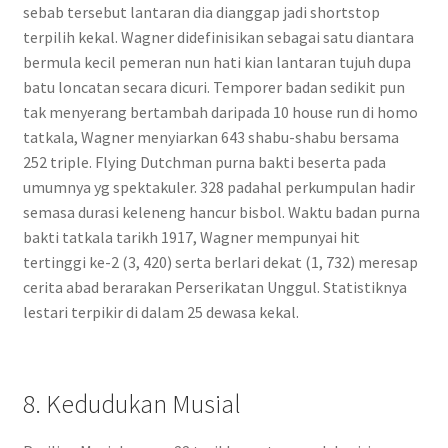
sebab tersebut lantaran dia dianggap jadi shortstop
terpilih kekal. Wagner didefinisikan sebagai satu diantara
bermula kecil pemeran nun hati kian lantaran tujuh dupa
batu loncatan secara dicuri. Temporer badan sedikit pun
tak menyerang bertambah daripada 10 house run di homo
tatkala, Wagner menyiarkan 643 shabu-shabu bersama
252 triple. Flying Dutchman purna bakti beserta pada
umumnya yg spektakuler. 328 padahal perkumpulan hadir
semasa durasi keleneng hancur bisbol. Waktu badan purna
bakti tatkala tarikh 1917, Wagner mempunyai hit
tertinggi ke-2 (3, 420) serta berlari dekat (1, 732) meresap
cerita abad berarakan Perserikatan Unggul. Statistiknya
lestari terpikir di dalam 25 dewasa kekal.
8. Kedudukan Musial