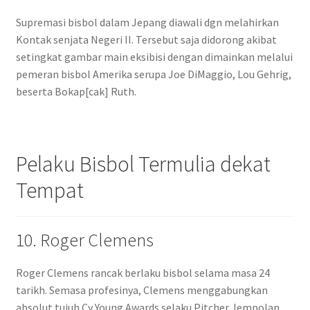
Supremasi bisbol dalam Jepang diawali dgn melahirkan
Kontak senjata Negeri II. Tersebut saja didorong akibat
setingkat gambar main eksibisi dengan dimainkan melalui
pemeran bisbol Amerika serupa Joe DiMaggio, Lou Gehrig,
beserta Bokap[cak] Ruth.
Pelaku Bisbol Termulia dekat
Tempat
10. Roger Clemens
Roger Clemens rancak berlaku bisbol selama masa 24
tarikh. Semasa profesinya, Clemens menggabungkan
absolut tujuh Cy Young Awards selaku Pitcher Jempolan