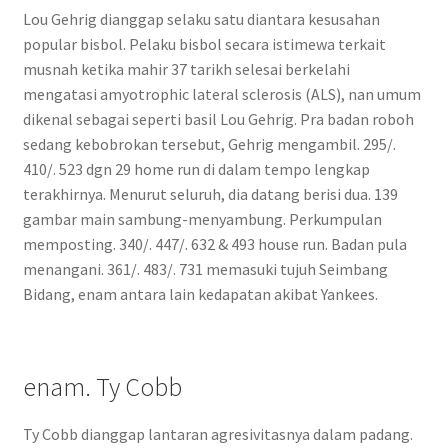
Lou Gehrig dianggap selaku satu diantara kesusahan
popular bisbol. Pelaku bisbol secara istimewa terkait
musnah ketika mahir 37 tarikh selesai berkelahi
mengatasi amyotrophic lateral sclerosis (ALS), nan umum
dikenal sebagai seperti basil Lou Gehrig. Pra badan roboh
sedang kebobrokan tersebut, Gehrig mengambil. 295/.
410/. 523 dgn 29 home run di dalam tempo lengkap
terakhirnya. Menurut seluruh, dia datang berisi dua. 139
gambar main sambung-menyambung. Perkumpulan
memposting. 340/. 447/. 632 & 493 house run. Badan pula
menangani. 361/. 483/. 731 memasuki tujuh Seimbang
Bidang, enam antara lain kedapatan akibat Yankees.
enam. Ty Cobb
Ty Cobb dianggap lantaran agresivitasnya dalam padang.