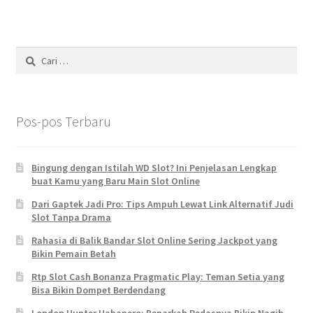
Cari
untuk:
Pos-pos Terbaru
Bingung dengan Istilah WD Slot? Ini Penjelasan Lengkap
buat Kamu yang Baru Main Slot Online
Dari Gaptek Jadi Pro: Tips Ampuh Lewat Link Alternatif Judi
Slot Tanpa Drama
Rahasia di Balik Bandar Slot Online Sering Jackpot yang
Bikin Pemain Betah
Rtp Slot Cash Bonanza Pragmatic Play: Teman Setia yang
Bisa Bikin Dompet Berdendang
London Hunter Habanero: Benarkah Pedasnya Bikin Nagih