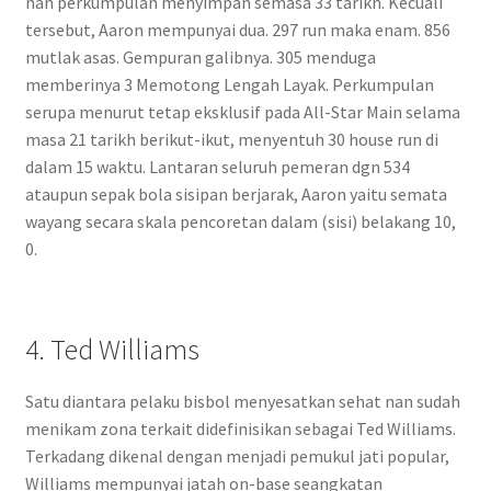
nan perkumpulan menyimpan semasa 33 tarikh. Kecuali
tersebut, Aaron mempunyai dua. 297 run maka enam. 856
mutlak asas. Gempuran galibnya. 305 menduga
memberinya 3 Memotong Lengah Layak. Perkumpulan
serupa menurut tetap eksklusif pada All-Star Main selama
masa 21 tarikh berikut-ikut, menyentuh 30 house run di
dalam 15 waktu. Lantaran seluruh pemeran dgn 534
ataupun sepak bola sisipan berjarak, Aaron yaitu semata
wayang secara skala pencoretan dalam (sisi) belakang 10,
0.
4. Ted Williams
Satu diantara pelaku bisbol menyesatkan sehat nan sudah
menikam zona terkait didefinisikan sebagai Ted Williams.
Terkadang dikenal dengan menjadi pemukul jati popular,
Williams mempunyai jatah on-base seangkatan