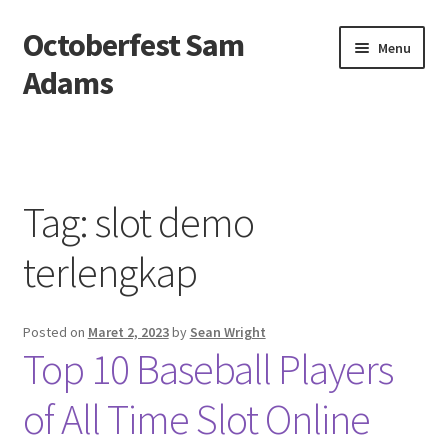
Octoberfest Sam
Skip
Skip
Menu
to
to
Adams
navigation
content
Beranda
About us
Tag:
slot demo
Contact us
terlengkap
Privacy Policy
Posted on
Maret 2, 2023
by
Sean Wright
Top 10 Baseball Players
of All Time Slot Online