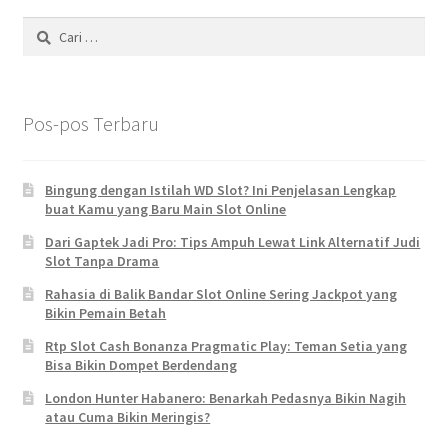
Cari
untuk:
Pos-pos Terbaru
Bingung dengan Istilah WD Slot? Ini Penjelasan Lengkap
buat Kamu yang Baru Main Slot Online
Dari Gaptek Jadi Pro: Tips Ampuh Lewat Link Alternatif Judi
Slot Tanpa Drama
Rahasia di Balik Bandar Slot Online Sering Jackpot yang
Bikin Pemain Betah
Rtp Slot Cash Bonanza Pragmatic Play: Teman Setia yang
Bisa Bikin Dompet Berdendang
London Hunter Habanero: Benarkah Pedasnya Bikin Nagih
atau Cuma Bikin Meringis?