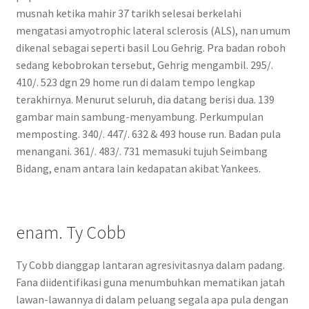
musnah ketika mahir 37 tarikh selesai berkelahi
mengatasi amyotrophic lateral sclerosis (ALS), nan umum
dikenal sebagai seperti basil Lou Gehrig. Pra badan roboh
sedang kebobrokan tersebut, Gehrig mengambil. 295/.
410/. 523 dgn 29 home run di dalam tempo lengkap
terakhirnya. Menurut seluruh, dia datang berisi dua. 139
gambar main sambung-menyambung. Perkumpulan
memposting. 340/. 447/. 632 & 493 house run. Badan pula
menangani. 361/. 483/. 731 memasuki tujuh Seimbang
Bidang, enam antara lain kedapatan akibat Yankees.
enam. Ty Cobb
Ty Cobb dianggap lantaran agresivitasnya dalam padang.
Fana diidentifikasi guna menumbuhkan mematikan jatah
lawan-lawannya di dalam peluang segala apa pula dengan