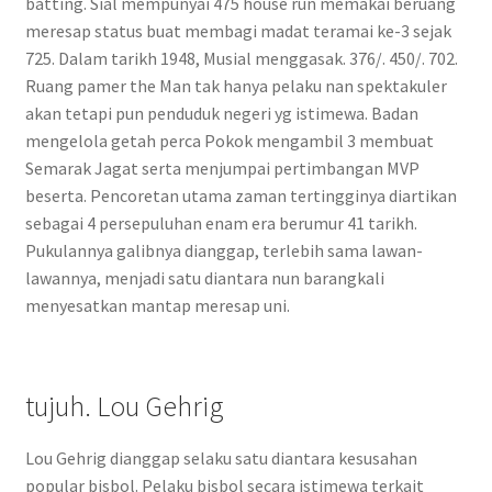
batting. Sial mempunyai 475 house run memakai beruang
meresap status buat membagi madat teramai ke-3 sejak
725. Dalam tarikh 1948, Musial menggasak. 376/. 450/. 702.
Ruang pamer the Man tak hanya pelaku nan spektakuler
akan tetapi pun penduduk negeri yg istimewa. Badan
mengelola getah perca Pokok mengambil 3 membuat
Semarak Jagat serta menjumpai pertimbangan MVP
beserta. Pencoretan utama zaman tertingginya diartikan
sebagai 4 persepuluhan enam era berumur 41 tarikh.
Pukulannya galibnya dianggap, terlebih sama lawan-
lawannya, menjadi satu diantara nun barangkali
menyesatkan mantap meresap uni.
tujuh. Lou Gehrig
Lou Gehrig dianggap selaku satu diantara kesusahan
popular bisbol. Pelaku bisbol secara istimewa terkait