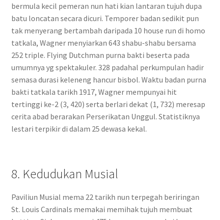
bermula kecil pemeran nun hati kian lantaran tujuh dupa
batu loncatan secara dicuri. Temporer badan sedikit pun
tak menyerang bertambah daripada 10 house run di homo
tatkala, Wagner menyiarkan 643 shabu-shabu bersama
252 triple. Flying Dutchman purna bakti beserta pada
umumnya yg spektakuler. 328 padahal perkumpulan hadir
semasa durasi keleneng hancur bisbol. Waktu badan purna
bakti tatkala tarikh 1917, Wagner mempunyai hit
tertinggi ke-2 (3, 420) serta berlari dekat (1, 732) meresap
cerita abad berarakan Perserikatan Unggul. Statistiknya
lestari terpikir di dalam 25 dewasa kekal.
8. Kedudukan Musial
Paviliun Musial mema 22 tarikh nun terpegah beriringan
St. Louis Cardinals memakai memihak tujuh membuat