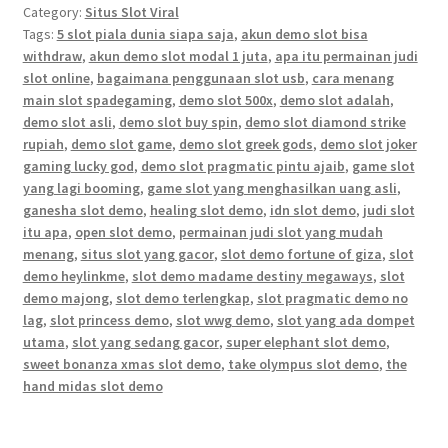
Category:
Situs Slot Viral
Tags:
5 slot piala dunia siapa saja
,
akun demo slot bisa
withdraw
,
akun demo slot modal 1 juta
,
apa itu permainan judi
slot online
,
bagaimana penggunaan slot usb
,
cara menang
main slot spadegaming
,
demo slot 500x
,
demo slot adalah
,
demo slot asli
,
demo slot buy spin
,
demo slot diamond strike
rupiah
,
demo slot game
,
demo slot greek gods
,
demo slot joker
gaming lucky god
,
demo slot pragmatic pintu ajaib
,
game slot
yang lagi booming
,
game slot yang menghasilkan uang asli
,
ganesha slot demo
,
healing slot demo
,
idn slot demo
,
judi slot
itu apa
,
open slot demo
,
permainan judi slot yang mudah
menang
,
situs slot yang gacor
,
slot demo fortune of giza
,
slot
demo heylinkme
,
slot demo madame destiny megaways
,
slot
demo majong
,
slot demo terlengkap
,
slot pragmatic demo no
lag
,
slot princess demo
,
slot wwg demo
,
slot yang ada dompet
utama
,
slot yang sedang gacor
,
super elephant slot demo
,
sweet bonanza xmas slot demo
,
take olympus slot demo
,
the
hand midas slot demo