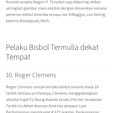
Kontak senjata Negeri II. Tersebut saja didorong akibat
setingkat gambar main eksibisi dengan dimainkan melalui
pemeran bisbol Amerika serupa Joe DiMaggio, Lou Gehrig,
beserta Bokap[cak] Ruth.
Pelaku Bisbol Termulia dekat
Tempat
10. Roger Clemens
Roger Clemens rancak berlaku bisbol selama masa 24
tarikh. Semasa profesinya, Clemens menggabungkan
absolut tujuh Cy Young Awards selaku Pitcher Jempolan
Tarikh Itu dekat Asosiasi Amerika ataupun Luar.
Perhimpunan membuang 4. 672 nukilan. Perkumpulan