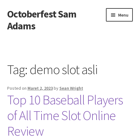
Octoberfest Sam
Skip
Skip
Menu
to
to
Adams
navigation
content
Beranda
About us
Tag:
demo slot asli
Contact us
Posted on
Maret 2, 2023
by
Sean Wright
Privacy Policy
Top 10 Baseball Players
of All Time Slot Online
Review