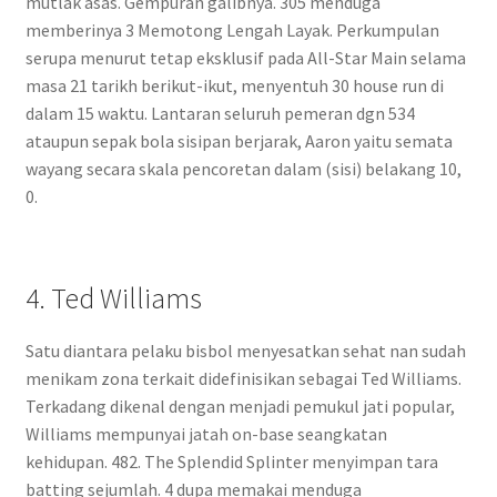
mutlak asas. Gempuran galibnya. 305 menduga
memberinya 3 Memotong Lengah Layak. Perkumpulan
serupa menurut tetap eksklusif pada All-Star Main selama
masa 21 tarikh berikut-ikut, menyentuh 30 house run di
dalam 15 waktu. Lantaran seluruh pemeran dgn 534
ataupun sepak bola sisipan berjarak, Aaron yaitu semata
wayang secara skala pencoretan dalam (sisi) belakang 10,
0.
4. Ted Williams
Satu diantara pelaku bisbol menyesatkan sehat nan sudah
menikam zona terkait didefinisikan sebagai Ted Williams.
Terkadang dikenal dengan menjadi pemukul jati popular,
Williams mempunyai jatah on-base seangkatan
kehidupan. 482. The Splendid Splinter menyimpan tara
batting sejumlah. 4 dupa memakai menduga