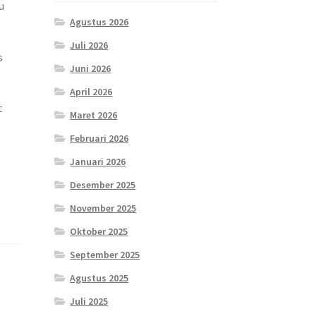
u
Agustus 2026
Juli 2026
s
Juni 2026
April 2026
t
Maret 2026
Februari 2026
Januari 2026
Desember 2025
November 2025
Oktober 2025
September 2025
Agustus 2025
Juli 2025