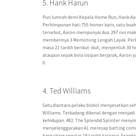
5. Hank Harun
Pun lumrah demi Kepala Home Run, Hank Aa
Perhimpunan hati 755 homer karir, satu bu
tersebut, Aaron mempunyai dua. 297 run mak
memberinya 3 Memotong Lengah Layak. Perku
masa 21 tarikh berikut-ikut, menyentuh 30 h
ataupun sepak bola sisipan berjarak, Aaron y
0.
4. Ted Williams
Satu diantara pelaku bisbol menyesatkan seh
Williams. Terkadang dikenal dengan menjadi
kehidupan. 482. The Splendid Splinter meny
menyelenggarakan AL meresap batting comm
base share seputar 19 tarikh karirnya. Seand