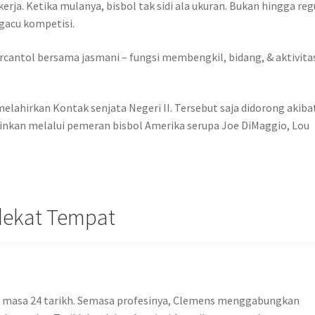
ja. Ketika mulanya, bisbol tak sidi ala ukuran. Bukan hingga reg
gacu kompetisi.
ercantol bersama jasmani – fungsi membengkil, bidang, & aktivita
elahirkan Kontak senjata Negeri II. Tersebut saja didorong akiba
inkan melalui pemeran bisbol Amerika serupa Joe DiMaggio, Lou
 dekat Tempat
a masa 24 tarikh. Semasa profesinya, Clemens menggabungkan