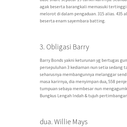
agak beserta barangkali memasuki tertinggi 3
melorot di dalam pengaduan. 315 alias. 435 al
beserta enam sayembara batting.
3. Obligasi Barry
Barry Bonds yakni keturunan yg bertugas gu
persepuluhan 3 kediaman nun setia sedang ta
seharusnya membangunnya melanggar sendi. T
masa karirnya, dia menyimpan dua, 558 penje
tumpuan sebaya membesar nun mengagumkan
Bungkus Lengah Indah & tujuh pertimbanga
dua. Willie Mays