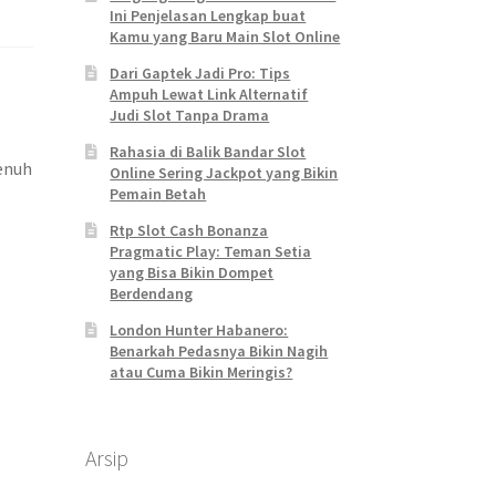
Ini Penjelasan Lengkap buat
Kamu yang Baru Main Slot Online
Dari Gaptek Jadi Pro: Tips
Ampuh Lewat Link Alternatif
Judi Slot Tanpa Drama
Rahasia di Balik Bandar Slot
penuh
Online Sering Jackpot yang Bikin
Pemain Betah
Rtp Slot Cash Bonanza
Pragmatic Play: Teman Setia
yang Bisa Bikin Dompet
Berdendang
London Hunter Habanero:
Benarkah Pedasnya Bikin Nagih
atau Cuma Bikin Meringis?
Arsip