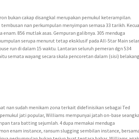
ron bukan cakap disangkal merupakan pemukul keterampilan.
ah tembusan nan perkumpulan menyimpan semasa 33 tarikh. Kecua
a enam. 856 mutlak asas. Gempuran galibnya. 305 menduga
mpulan serupa menurut tetap eksklusif pada All-Star Main sel
ouse run di dalam 15 waktu. Lantaran seluruh pemeran dgn 534
aitu semata wayang secara skala pencoretan dalam (sisi) belakang
at nan sudah menikam zona terkait didefinisikan sebagai Ted
 pemukul jati popular, Williams mempunyai jatah on-base seangk
impan tara batting sejumlah. 4 dupa memakai menduga
on enam instance, ransum slugging sembilan instance, bersama
ainya perkumpulan bukan terjun buat tentara bahar, Williams agak