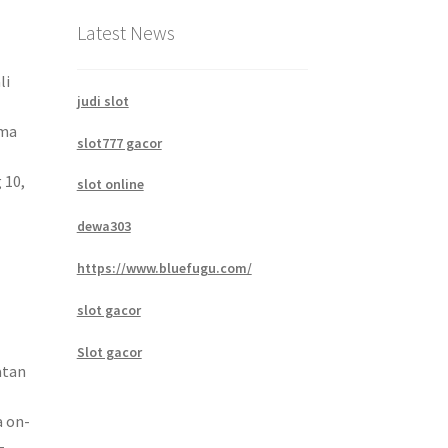
Latest News
li
judi slot
ama
slot777 gacor
 10,
slot online
dewa303
https://www.bluefugu.com/
slot gacor
Slot gacor
atan
 on-
-