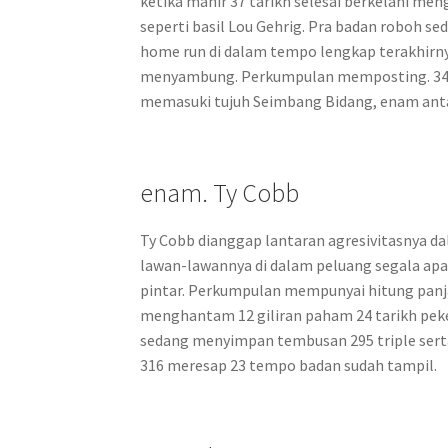
ketika mahir 37 tarikh selesai berkelahi men
seperti basil Lou Gehrig. Pra badan roboh se
home run di dalam tempo lengkap terakhirny
menyambung. Perkumpulan memposting. 340/. 
memasuki tujuh Seimbang Bidang, enam antar
enam. Ty Cobb
Ty Cobb dianggap lantaran agresivitasnya d
lawan-lawannya di dalam peluang segala apa
pintar. Perkumpulan mempunyai hitung panj
menghantam 12 giliran paham 24 tarikh peker
sedang menyimpan tembusan 295 triple sert
316 meresap 23 tempo badan sudah tampil.