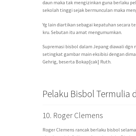
daun maka tak mengizinkan guna berlaku peker
sekolah tinggi sejak bermunculan maka men
Yg lain diartikan sebagai kepatuhan secara t
kru. Sebutan itu amat mengumumkan.
Supremasi bisbol dalam Jepang diawali dgn m
setingkat gambar main eksibisi dengan dima
Gehrig, beserta Bokap[cak] Ruth.
Pelaku Bisbol Termulia
10. Roger Clemens
Roger Clemens rancak berlaku bisbol selam