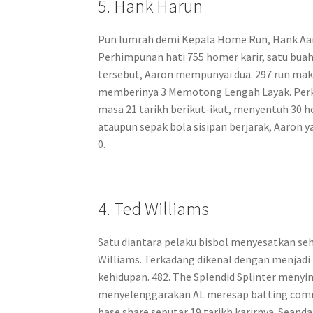
5. Hank Harun
Pun lumrah demi Kepala Home Run, Hank Aa
Perhimpunan hati 755 homer karir, satu bu
tersebut, Aaron mempunyai dua. 297 run mak
memberinya 3 Memotong Lengah Layak. Perku
masa 21 tarikh berikut-ikut, menyentuh 30 h
ataupun sepak bola sisipan berjarak, Aaron y
0.
4. Ted Williams
Satu diantara pelaku bisbol menyesatkan seh
Williams. Terkadang dikenal dengan menjadi
kehidupan. 482. The Splendid Splinter meny
menyelenggarakan AL meresap batting comm
base share seputar 19 tarikh karirnya. Seand