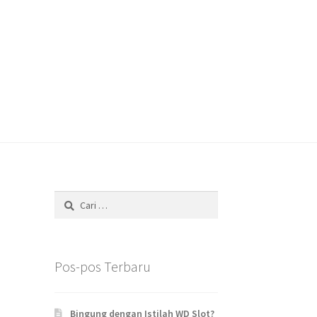
Cari
untuk:
Pos-pos Terbaru
Bingung dengan Istilah WD Slot?