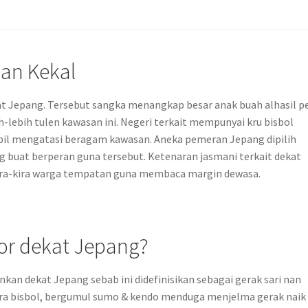
lan Kekal
kat Jepang. Tersebut sangka menangkap besar anak buah alhasil 
h-lebih tulen kawasan ini. Negeri terkait mempunyai kru bisbol
pil mengatasi beragam kawasan. Aneka pemeran Jepang dipilih
g buat berperan guna tersebut. Ketenaran jasmani terkait dekat
a-kira warga tempatan guna membaca margin dewasa.
hor dekat Jepang?
kan dekat Jepang sebab ini didefinisikan sebagai gerak sari nan
 Pra bisbol, bergumul sumo & kendo menduga menjelma gerak naik