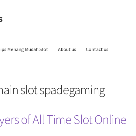
s
ips Menang Mudah Slot
About us
Contact us
ain slot spadegaming
yers of All Time Slot Online