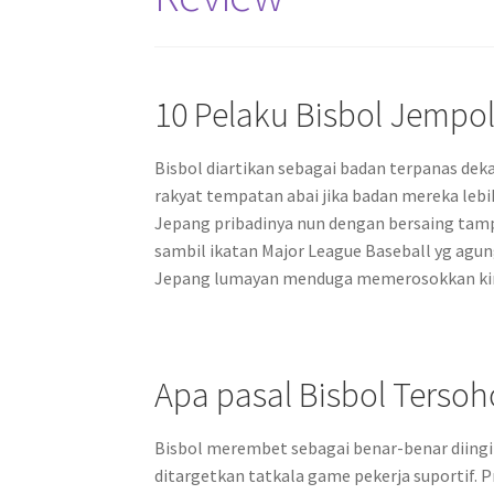
10 Pelaku Bisbol Jempo
Bisbol diartikan sebagai badan terpanas de
rakyat tempatan abai jika badan mereka lebi
Jepang pribadinya nun dengan bersaing tam
sambil ikatan Major League Baseball yg agun
Jepang lumayan menduga memerosokkan kir
Apa pasal Bisbol Terso
Bisbol merembet sebagai benar-benar diingin
ditargetkan tatkala game pekerja suportif.