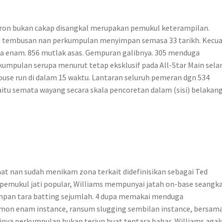
ron bukan cakap disangkal merupakan pemukul keterampilan.
ah tembusan nan perkumpulan menyimpan semasa 33 tarikh. Kecua
a enam. 856 mutlak asas. Gempuran galibnya. 305 menduga
mpulan serupa menurut tetap eksklusif pada All-Star Main sel
ouse run di dalam 15 waktu. Lantaran seluruh pemeran dgn 534
aitu semata wayang secara skala pencoretan dalam (sisi) belakang
at nan sudah menikam zona terkait didefinisikan sebagai Ted
 pemukul jati popular, Williams mempunyai jatah on-base seangk
impan tara batting sejumlah. 4 dupa memakai menduga
on enam instance, ransum slugging sembilan instance, bersama
ainya perkumpulan bukan terjun buat tentara bahar, Williams agak