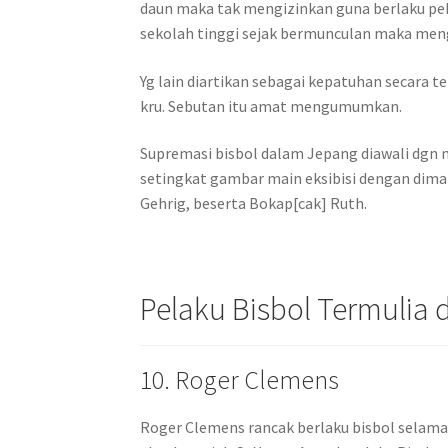
daun maka tak mengizinkan guna berlaku peker
sekolah tinggi sejak bermunculan maka men
Yg lain diartikan sebagai kepatuhan secara t
kru. Sebutan itu amat mengumumkan.
Supremasi bisbol dalam Jepang diawali dgn m
setingkat gambar main eksibisi dengan dima
Gehrig, beserta Bokap[cak] Ruth.
Pelaku Bisbol Termulia
10. Roger Clemens
Roger Clemens rancak berlaku bisbol selam