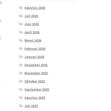
u
Agustus 2026
Juli 2026
s
Juni 2026
April 2026
t
Maret 2026
Februari 2026
Januari 2026
Desember 2025
November 2025
Oktober 2025
September 2025
Agustus 2025
Juli 2025