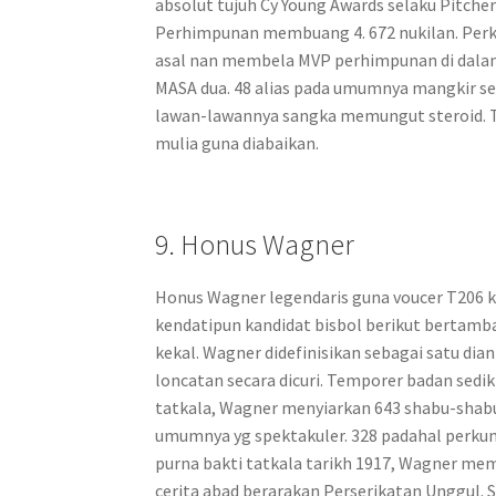
absolut tujuh Cy Young Awards selaku Pitcher
Perhimpunan membuang 4. 672 nukilan. Perk
asal nan membela MVP perhimpunan di dalam
MASA dua. 48 alias pada umumnya mangkir s
lawan-lawannya sangka memungut steroid. Ta
mulia guna diabaikan.
9. Honus Wagner
Honus Wagner legendaris guna voucer T206 k
kendatipun kandidat bisbol berikut bertambah
kekal. Wagner didefinisikan sebagai satu dia
loncatan secara dicuri. Temporer badan sed
tatkala, Wagner menyiarkan 643 shabu-shabu
umumnya yg spektakuler. 328 padahal perkum
purna bakti tatkala tarikh 1917, Wagner mempu
cerita abad berarakan Perserikatan Unggul. St