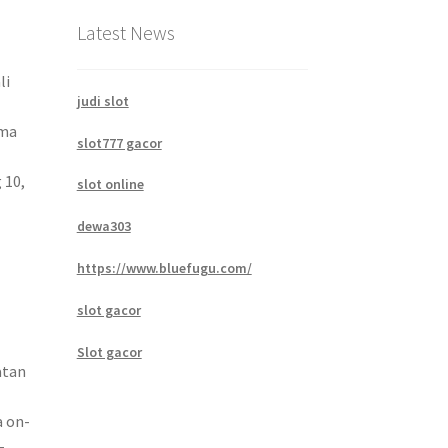
Latest News
li
judi slot
ama
slot777 gacor
 10,
slot online
dewa303
https://www.bluefugu.com/
slot gacor
Slot gacor
atan
 on-
-