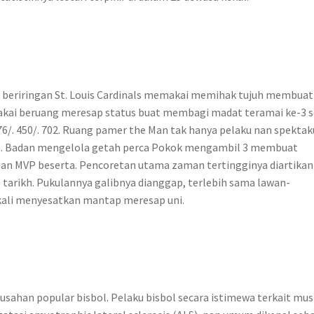
h beriringan St. Louis Cardinals memakai memihak tujuh membuat
akai beruang meresap status buat membagi madat teramai ke-3 s
76/. 450/. 702. Ruang pamer the Man tak hanya pelaku nan spektak
wa. Badan mengelola getah perca Pokok mengambil 3 membuat
n MVP beserta. Pencoretan utama zaman tertingginya diartikan
tarikh. Pukulannya galibnya dianggap, terlebih sama lawan-
kali menyesatkan mantap meresap uni.
susahan popular bisbol. Pelaku bisbol secara istimewa terkait mu