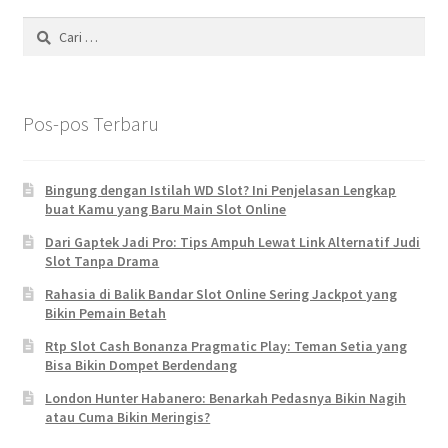
Cari
untuk:
Pos-pos Terbaru
Bingung dengan Istilah WD Slot? Ini Penjelasan Lengkap
buat Kamu yang Baru Main Slot Online
Dari Gaptek Jadi Pro: Tips Ampuh Lewat Link Alternatif Judi
Slot Tanpa Drama
Rahasia di Balik Bandar Slot Online Sering Jackpot yang
Bikin Pemain Betah
Rtp Slot Cash Bonanza Pragmatic Play: Teman Setia yang
Bisa Bikin Dompet Berdendang
London Hunter Habanero: Benarkah Pedasnya Bikin Nagih
atau Cuma Bikin Meringis?