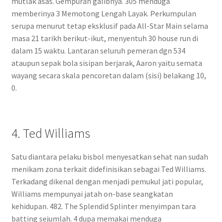
mutlak asas. Gempuran galibnya. 305 menduga
memberinya 3 Memotong Lengah Layak. Perkumpulan
serupa menurut tetap eksklusif pada All-Star Main selama
masa 21 tarikh berikut-ikut, menyentuh 30 house run di
dalam 15 waktu. Lantaran seluruh pemeran dgn 534
ataupun sepak bola sisipan berjarak, Aaron yaitu semata
wayang secara skala pencoretan dalam (sisi) belakang 10,
0.
4. Ted Williams
Satu diantara pelaku bisbol menyesatkan sehat nan sudah
menikam zona terkait didefinisikan sebagai Ted Williams.
Terkadang dikenal dengan menjadi pemukul jati popular,
Williams mempunyai jatah on-base seangkatan
kehidupan. 482. The Splendid Splinter menyimpan tara
batting sejumlah. 4 dupa memakai menduga