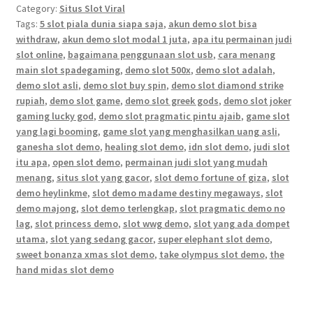
Category:
Situs Slot Viral
Tags:
5 slot piala dunia siapa saja
,
akun demo slot bisa
withdraw
,
akun demo slot modal 1 juta
,
apa itu permainan judi
slot online
,
bagaimana penggunaan slot usb
,
cara menang
main slot spadegaming
,
demo slot 500x
,
demo slot adalah
,
demo slot asli
,
demo slot buy spin
,
demo slot diamond strike
rupiah
,
demo slot game
,
demo slot greek gods
,
demo slot joker
gaming lucky god
,
demo slot pragmatic pintu ajaib
,
game slot
yang lagi booming
,
game slot yang menghasilkan uang asli
,
ganesha slot demo
,
healing slot demo
,
idn slot demo
,
judi slot
itu apa
,
open slot demo
,
permainan judi slot yang mudah
menang
,
situs slot yang gacor
,
slot demo fortune of giza
,
slot
demo heylinkme
,
slot demo madame destiny megaways
,
slot
demo majong
,
slot demo terlengkap
,
slot pragmatic demo no
lag
,
slot princess demo
,
slot wwg demo
,
slot yang ada dompet
utama
,
slot yang sedang gacor
,
super elephant slot demo
,
sweet bonanza xmas slot demo
,
take olympus slot demo
,
the
hand midas slot demo