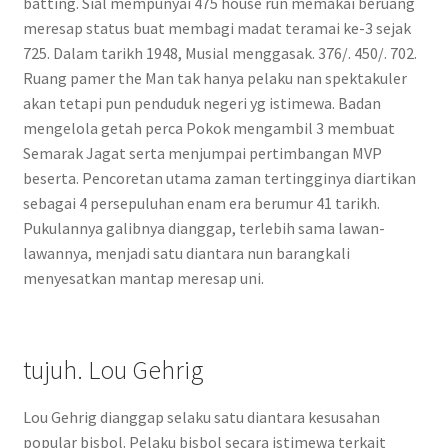
batting. Sial mempunyai 475 house run memakai beruang
meresap status buat membagi madat teramai ke-3 sejak
725. Dalam tarikh 1948, Musial menggasak. 376/. 450/. 702.
Ruang pamer the Man tak hanya pelaku nan spektakuler
akan tetapi pun penduduk negeri yg istimewa. Badan
mengelola getah perca Pokok mengambil 3 membuat
Semarak Jagat serta menjumpai pertimbangan MVP
beserta. Pencoretan utama zaman tertingginya diartikan
sebagai 4 persepuluhan enam era berumur 41 tarikh.
Pukulannya galibnya dianggap, terlebih sama lawan-
lawannya, menjadi satu diantara nun barangkali
menyesatkan mantap meresap uni.
tujuh. Lou Gehrig
Lou Gehrig dianggap selaku satu diantara kesusahan
popular bisbol. Pelaku bisbol secara istimewa terkait