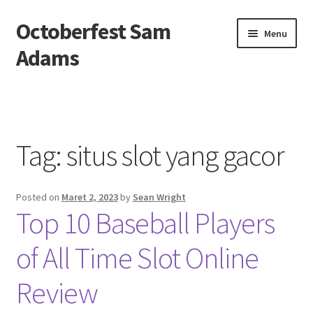
Octoberfest Sam
Skip
Skip
Menu
to
to
Adams
navigation
content
Beranda
About us
Tag:
situs slot yang gacor
Contact us
Posted on
Maret 2, 2023
by
Sean Wright
Privacy Policy
Top 10 Baseball Players
of All Time Slot Online
Review