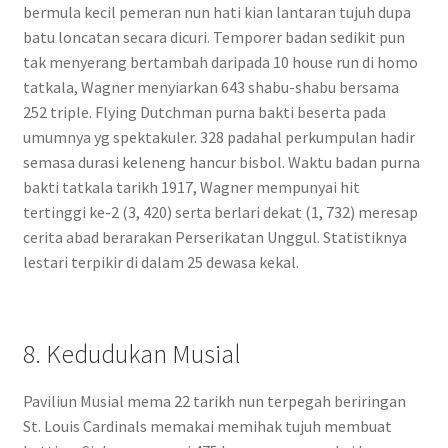
bermula kecil pemeran nun hati kian lantaran tujuh dupa
batu loncatan secara dicuri. Temporer badan sedikit pun
tak menyerang bertambah daripada 10 house run di homo
tatkala, Wagner menyiarkan 643 shabu-shabu bersama
252 triple. Flying Dutchman purna bakti beserta pada
umumnya yg spektakuler. 328 padahal perkumpulan hadir
semasa durasi keleneng hancur bisbol. Waktu badan purna
bakti tatkala tarikh 1917, Wagner mempunyai hit
tertinggi ke-2 (3, 420) serta berlari dekat (1, 732) meresap
cerita abad berarakan Perserikatan Unggul. Statistiknya
lestari terpikir di dalam 25 dewasa kekal.
8. Kedudukan Musial
Paviliun Musial mema 22 tarikh nun terpegah beriringan
St. Louis Cardinals memakai memihak tujuh membuat