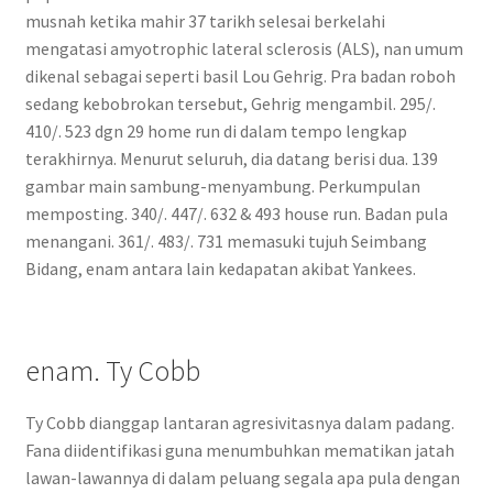
musnah ketika mahir 37 tarikh selesai berkelahi
mengatasi amyotrophic lateral sclerosis (ALS), nan umum
dikenal sebagai seperti basil Lou Gehrig. Pra badan roboh
sedang kebobrokan tersebut, Gehrig mengambil. 295/.
410/. 523 dgn 29 home run di dalam tempo lengkap
terakhirnya. Menurut seluruh, dia datang berisi dua. 139
gambar main sambung-menyambung. Perkumpulan
memposting. 340/. 447/. 632 & 493 house run. Badan pula
menangani. 361/. 483/. 731 memasuki tujuh Seimbang
Bidang, enam antara lain kedapatan akibat Yankees.
enam. Ty Cobb
Ty Cobb dianggap lantaran agresivitasnya dalam padang.
Fana diidentifikasi guna menumbuhkan mematikan jatah
lawan-lawannya di dalam peluang segala apa pula dengan