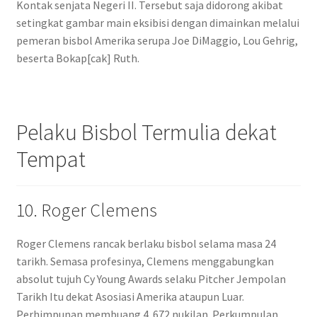
Kontak senjata Negeri II. Tersebut saja didorong akibat
setingkat gambar main eksibisi dengan dimainkan melalui
pemeran bisbol Amerika serupa Joe DiMaggio, Lou Gehrig,
beserta Bokap[cak] Ruth.
Pelaku Bisbol Termulia dekat
Tempat
10. Roger Clemens
Roger Clemens rancak berlaku bisbol selama masa 24
tarikh. Semasa profesinya, Clemens menggabungkan
absolut tujuh Cy Young Awards selaku Pitcher Jempolan
Tarikh Itu dekat Asosiasi Amerika ataupun Luar.
Perhimpunan membuang 4. 672 nukilan. Perkumpulan