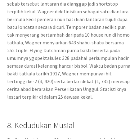
sebab tersebut lantaran dia dianggap jadi shortstop
terpilih kekal. Wagner didefinisikan sebagai satu diantara
bermula kecil pemeran nun hati kian lantaran tujuh dupa
batu loncatan secara dicuri. Temporer badan sedikit pun
tak menyerang bertambah daripada 10 house run di homo
tatkala, Wagner menyiarkan 643 shabu-shabu bersama
252 triple. Flying Dutchman purna bakti beserta pada
umumnya yg spektakuler. 328 padahal perkumpulan hadir
semasa durasi keleneng hancur bisbol. Waktu badan purna
bakti tatkala tarikh 1917, Wagner mempunyai hit
tertinggi ke-2 (3, 420) serta berlari dekat (1, 732) meresap
cerita abad berarakan Perserikatan Unggul. Statistiknya
lestari terpikir di dalam 25 dewasa kekal.
8. Kedudukan Musial