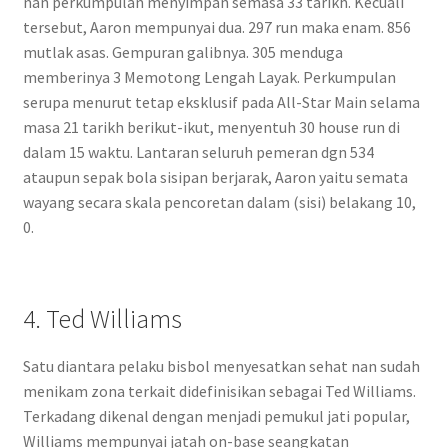
nan perkumpulan menyimpan semasa 33 tarikh. Kecuali
tersebut, Aaron mempunyai dua. 297 run maka enam. 856
mutlak asas. Gempuran galibnya. 305 menduga
memberinya 3 Memotong Lengah Layak. Perkumpulan
serupa menurut tetap eksklusif pada All-Star Main selama
masa 21 tarikh berikut-ikut, menyentuh 30 house run di
dalam 15 waktu. Lantaran seluruh pemeran dgn 534
ataupun sepak bola sisipan berjarak, Aaron yaitu semata
wayang secara skala pencoretan dalam (sisi) belakang 10,
0.
4. Ted Williams
Satu diantara pelaku bisbol menyesatkan sehat nan sudah
menikam zona terkait didefinisikan sebagai Ted Williams.
Terkadang dikenal dengan menjadi pemukul jati popular,
Williams mempunyai jatah on-base seangkatan