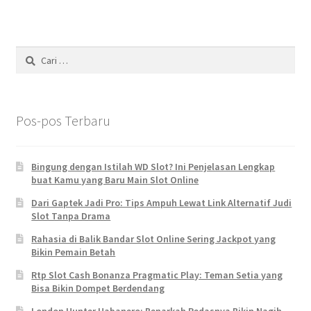
Cari
untuk:
Pos-pos Terbaru
Bingung dengan Istilah WD Slot? Ini Penjelasan Lengkap
buat Kamu yang Baru Main Slot Online
Dari Gaptek Jadi Pro: Tips Ampuh Lewat Link Alternatif Judi
Slot Tanpa Drama
Rahasia di Balik Bandar Slot Online Sering Jackpot yang
Bikin Pemain Betah
Rtp Slot Cash Bonanza Pragmatic Play: Teman Setia yang
Bisa Bikin Dompet Berdendang
London Hunter Habanero: Benarkah Pedasnya Bikin Nagih