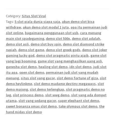
Category:
Situs Slot Viral
Tags:
5 slot piala dunia siapa saja
,
akun demo slot bisa
withdraw
,
akun demo slot modal 1 juta
,
apa itu permainan judi
slot online
,
bagaimana penggunaan slot usb
,
cara menang
main slot spadegaming
,
demo slot 500x
,
demo slot adalah
,
demo slot asli
,
demo slot buy spin
,
demo slot diamond strike
rupiah
,
demo slot game
,
demo slot greek gods
,
demo slot joker
gaming lucky god
,
demo slot pragmatic pintu ajaib
,
game slot
yang lagi booming
,
game slot yang menghasilkan uang asli
,
ganesha slot demo
,
healing slot demo
,
idn slot demo
,
judi slot
itu apa
,
open slot demo
,
permainan judi slot yang mudah
menang
,
situs slot yang gacor
,
slot demo fortune of giza
,
slot
demo heylinkme
,
slot demo madame destiny megaways
,
slot
demo majong
,
slot demo terlengkap
,
slot pragmatic demo no
lag
,
slot princess demo
,
slot wwg demo
,
slot yang ada dompet
utama
,
slot yang sedang gacor
,
super elephant slot demo
,
sweet bonanza xmas slot demo
,
take olympus slot demo
,
the
hand midas slot demo