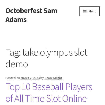
Octoberfest Sam
Skip
Skip
Menu
to
to
Adams
navigation
content
Beranda
About us
Tag:
take olympus slot
Contact us
demo
Privacy Policy
Posted on
Maret 2, 2023
by
Sean Wright
Top 10 Baseball Players
of All Time Slot Online