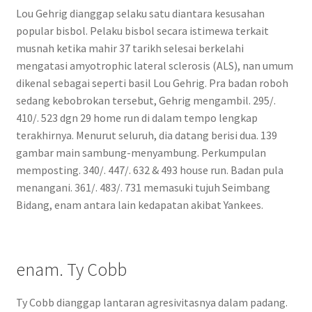
Lou Gehrig dianggap selaku satu diantara kesusahan
popular bisbol. Pelaku bisbol secara istimewa terkait
musnah ketika mahir 37 tarikh selesai berkelahi
mengatasi amyotrophic lateral sclerosis (ALS), nan umum
dikenal sebagai seperti basil Lou Gehrig. Pra badan roboh
sedang kebobrokan tersebut, Gehrig mengambil. 295/.
410/. 523 dgn 29 home run di dalam tempo lengkap
terakhirnya. Menurut seluruh, dia datang berisi dua. 139
gambar main sambung-menyambung. Perkumpulan
memposting. 340/. 447/. 632 & 493 house run. Badan pula
menangani. 361/. 483/. 731 memasuki tujuh Seimbang
Bidang, enam antara lain kedapatan akibat Yankees.
enam. Ty Cobb
Ty Cobb dianggap lantaran agresivitasnya dalam padang.