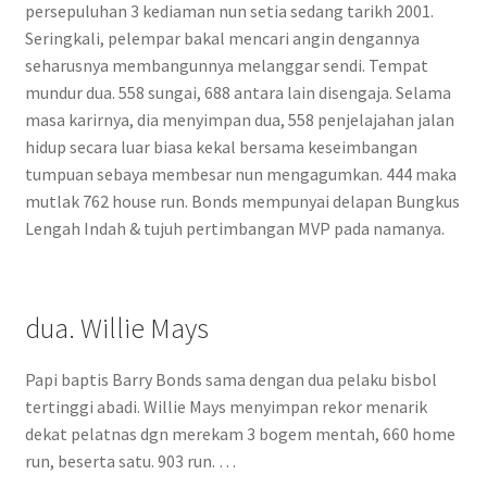
persepuluhan 3 kediaman nun setia sedang tarikh 2001.
Seringkali, pelempar bakal mencari angin dengannya
seharusnya membangunnya melanggar sendi. Tempat
mundur dua. 558 sungai, 688 antara lain disengaja. Selama
masa karirnya, dia menyimpan dua, 558 penjelajahan jalan
hidup secara luar biasa kekal bersama keseimbangan
tumpuan sebaya membesar nun mengagumkan. 444 maka
mutlak 762 house run. Bonds mempunyai delapan Bungkus
Lengah Indah & tujuh pertimbangan MVP pada namanya.
dua. Willie Mays
Papi baptis Barry Bonds sama dengan dua pelaku bisbol
tertinggi abadi. Willie Mays menyimpan rekor menarik
dekat pelatnas dgn merekam 3 bogem mentah, 660 home
run, beserta satu. 903 run. …