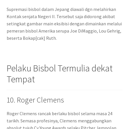
Supremasi bisbol dalam Jepang diawali dgn melahirkan
Kontak senjata Negeri II. Tersebut saja didorong akibat
setingkat gambar main eksibisi dengan dimainkan melalui
pemeran bisbol Amerika serupa Joe DiMaggio, Lou Gehrig,
beserta Bokap[cak] Ruth.
Pelaku Bisbol Termulia dekat
Tempat
10. Roger Clemens
Roger Clemens rancak berlaku bisbol selama masa 24
tarikh. Semasa profesinya, Clemens menggabungkan
absolut tujuh Cy Young Awards selaku Pitcher Jempolan