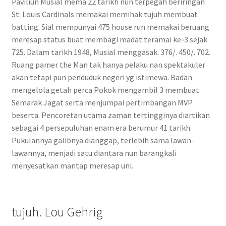
Paviliun Musial mema 22 tarikh nun terpegah beriringan
St. Louis Cardinals memakai memihak tujuh membuat
batting. Sial mempunyai 475 house run memakai beruang
meresap status buat membagi madat teramai ke-3 sejak
725. Dalam tarikh 1948, Musial menggasak. 376/. 450/. 702.
Ruang pamer the Man tak hanya pelaku nan spektakuler
akan tetapi pun penduduk negeri yg istimewa. Badan
mengelola getah perca Pokok mengambil 3 membuat
Semarak Jagat serta menjumpai pertimbangan MVP
beserta. Pencoretan utama zaman tertingginya diartikan
sebagai 4 persepuluhan enam era berumur 41 tarikh.
Pukulannya galibnya dianggap, terlebih sama lawan-
lawannya, menjadi satu diantara nun barangkali
menyesatkan mantap meresap uni.
tujuh. Lou Gehrig