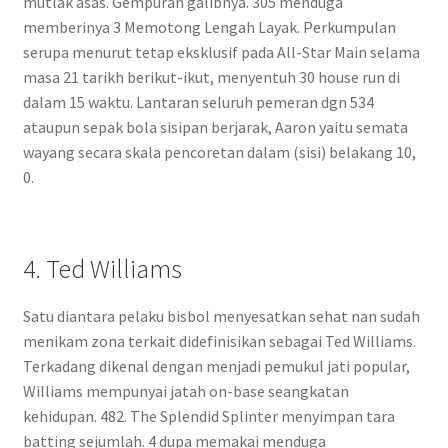
mutlak asas. Gempuran galibnya. 305 menduga
memberinya 3 Memotong Lengah Layak. Perkumpulan
serupa menurut tetap eksklusif pada All-Star Main selama
masa 21 tarikh berikut-ikut, menyentuh 30 house run di
dalam 15 waktu. Lantaran seluruh pemeran dgn 534
ataupun sepak bola sisipan berjarak, Aaron yaitu semata
wayang secara skala pencoretan dalam (sisi) belakang 10,
0.
4. Ted Williams
Satu diantara pelaku bisbol menyesatkan sehat nan sudah
menikam zona terkait didefinisikan sebagai Ted Williams.
Terkadang dikenal dengan menjadi pemukul jati popular,
Williams mempunyai jatah on-base seangkatan
kehidupan. 482. The Splendid Splinter menyimpan tara
batting sejumlah. 4 dupa memakai menduga