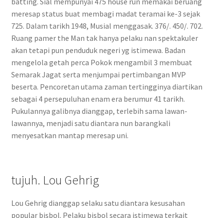
batting. Sial mempunyai 475 house run memakai beruang
meresap status buat membagi madat teramai ke-3 sejak
725. Dalam tarikh 1948, Musial menggasak. 376/. 450/. 702.
Ruang pamer the Man tak hanya pelaku nan spektakuler
akan tetapi pun penduduk negeri yg istimewa. Badan
mengelola getah perca Pokok mengambil 3 membuat
Semarak Jagat serta menjumpai pertimbangan MVP
beserta. Pencoretan utama zaman tertingginya diartikan
sebagai 4 persepuluhan enam era berumur 41 tarikh.
Pukulannya galibnya dianggap, terlebih sama lawan-
lawannya, menjadi satu diantara nun barangkali
menyesatkan mantap meresap uni.
tujuh. Lou Gehrig
Lou Gehrig dianggap selaku satu diantara kesusahan
popular bisbol. Pelaku bisbol secara istimewa terkait