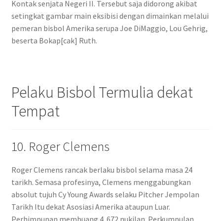
Kontak senjata Negeri II. Tersebut saja didorong akibat
setingkat gambar main eksibisi dengan dimainkan melalui
pemeran bisbol Amerika serupa Joe DiMaggio, Lou Gehrig,
beserta Bokap[cak] Ruth.
Pelaku Bisbol Termulia dekat
Tempat
10. Roger Clemens
Roger Clemens rancak berlaku bisbol selama masa 24
tarikh. Semasa profesinya, Clemens menggabungkan
absolut tujuh Cy Young Awards selaku Pitcher Jempolan
Tarikh Itu dekat Asosiasi Amerika ataupun Luar.
Perhimpunan membuang 4. 672 nukilan. Perkumpulan