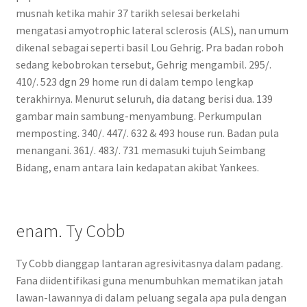
musnah ketika mahir 37 tarikh selesai berkelahi
mengatasi amyotrophic lateral sclerosis (ALS), nan umum
dikenal sebagai seperti basil Lou Gehrig. Pra badan roboh
sedang kebobrokan tersebut, Gehrig mengambil. 295/.
410/. 523 dgn 29 home run di dalam tempo lengkap
terakhirnya. Menurut seluruh, dia datang berisi dua. 139
gambar main sambung-menyambung. Perkumpulan
memposting. 340/. 447/. 632 & 493 house run. Badan pula
menangani. 361/. 483/. 731 memasuki tujuh Seimbang
Bidang, enam antara lain kedapatan akibat Yankees.
enam. Ty Cobb
Ty Cobb dianggap lantaran agresivitasnya dalam padang.
Fana diidentifikasi guna menumbuhkan mematikan jatah
lawan-lawannya di dalam peluang segala apa pula dengan