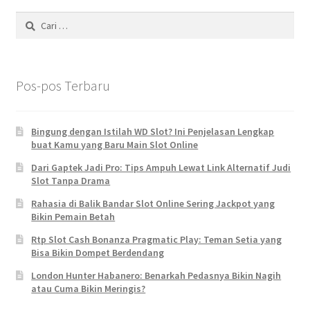
Cari
untuk:
Pos-pos Terbaru
Bingung dengan Istilah WD Slot? Ini Penjelasan Lengkap
buat Kamu yang Baru Main Slot Online
Dari Gaptek Jadi Pro: Tips Ampuh Lewat Link Alternatif Judi
Slot Tanpa Drama
Rahasia di Balik Bandar Slot Online Sering Jackpot yang
Bikin Pemain Betah
Rtp Slot Cash Bonanza Pragmatic Play: Teman Setia yang
Bisa Bikin Dompet Berdendang
London Hunter Habanero: Benarkah Pedasnya Bikin Nagih
atau Cuma Bikin Meringis?