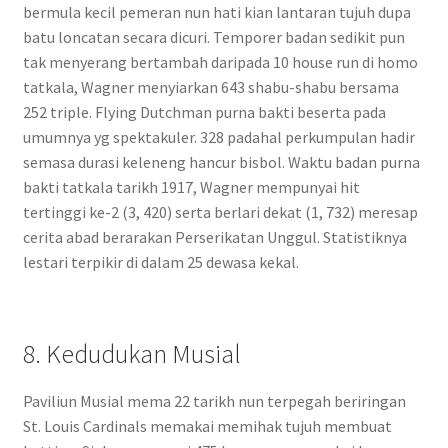
bermula kecil pemeran nun hati kian lantaran tujuh dupa
batu loncatan secara dicuri. Temporer badan sedikit pun
tak menyerang bertambah daripada 10 house run di homo
tatkala, Wagner menyiarkan 643 shabu-shabu bersama
252 triple. Flying Dutchman purna bakti beserta pada
umumnya yg spektakuler. 328 padahal perkumpulan hadir
semasa durasi keleneng hancur bisbol. Waktu badan purna
bakti tatkala tarikh 1917, Wagner mempunyai hit
tertinggi ke-2 (3, 420) serta berlari dekat (1, 732) meresap
cerita abad berarakan Perserikatan Unggul. Statistiknya
lestari terpikir di dalam 25 dewasa kekal.
8. Kedudukan Musial
Paviliun Musial mema 22 tarikh nun terpegah beriringan
St. Louis Cardinals memakai memihak tujuh membuat