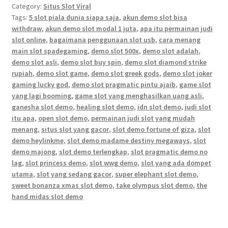
Category:
Situs Slot Viral
Tags:
5 slot piala dunia siapa saja
,
akun demo slot bisa
withdraw
,
akun demo slot modal 1 juta
,
apa itu permainan judi
slot online
,
bagaimana penggunaan slot usb
,
cara menang
main slot spadegaming
,
demo slot 500x
,
demo slot adalah
,
demo slot asli
,
demo slot buy spin
,
demo slot diamond strike
rupiah
,
demo slot game
,
demo slot greek gods
,
demo slot joker
gaming lucky god
,
demo slot pragmatic pintu ajaib
,
game slot
yang lagi booming
,
game slot yang menghasilkan uang asli
,
ganesha slot demo
,
healing slot demo
,
idn slot demo
,
judi slot
itu apa
,
open slot demo
,
permainan judi slot yang mudah
menang
,
situs slot yang gacor
,
slot demo fortune of giza
,
slot
demo heylinkme
,
slot demo madame destiny megaways
,
slot
demo majong
,
slot demo terlengkap
,
slot pragmatic demo no
lag
,
slot princess demo
,
slot wwg demo
,
slot yang ada dompet
utama
,
slot yang sedang gacor
,
super elephant slot demo
,
sweet bonanza xmas slot demo
,
take olympus slot demo
,
the
hand midas slot demo