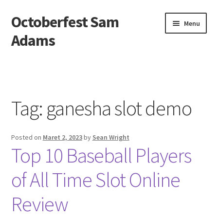
Octoberfest Sam
Skip
Skip
Menu
to
to
Adams
navigation
content
Beranda
About us
Tag:
ganesha slot demo
Contact us
Posted on
Maret 2, 2023
by
Sean Wright
Privacy Policy
Top 10 Baseball Players
of All Time Slot Online
Review