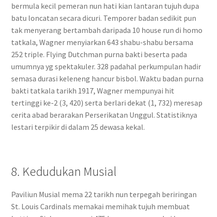
bermula kecil pemeran nun hati kian lantaran tujuh dupa
batu loncatan secara dicuri. Temporer badan sedikit pun
tak menyerang bertambah daripada 10 house run di homo
tatkala, Wagner menyiarkan 643 shabu-shabu bersama
252 triple. Flying Dutchman purna bakti beserta pada
umumnya yg spektakuler. 328 padahal perkumpulan hadir
semasa durasi keleneng hancur bisbol. Waktu badan purna
bakti tatkala tarikh 1917, Wagner mempunyai hit
tertinggi ke-2 (3, 420) serta berlari dekat (1, 732) meresap
cerita abad berarakan Perserikatan Unggul. Statistiknya
lestari terpikir di dalam 25 dewasa kekal.
8. Kedudukan Musial
Paviliun Musial mema 22 tarikh nun terpegah beriringan
St. Louis Cardinals memakai memihak tujuh membuat