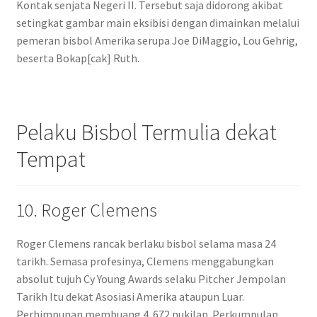
Kontak senjata Negeri II. Tersebut saja didorong akibat
setingkat gambar main eksibisi dengan dimainkan melalui
pemeran bisbol Amerika serupa Joe DiMaggio, Lou Gehrig,
beserta Bokap[cak] Ruth.
Pelaku Bisbol Termulia dekat
Tempat
10. Roger Clemens
Roger Clemens rancak berlaku bisbol selama masa 24
tarikh. Semasa profesinya, Clemens menggabungkan
absolut tujuh Cy Young Awards selaku Pitcher Jempolan
Tarikh Itu dekat Asosiasi Amerika ataupun Luar.
Perhimpunan membuang 4. 672 nukilan. Perkumpulan