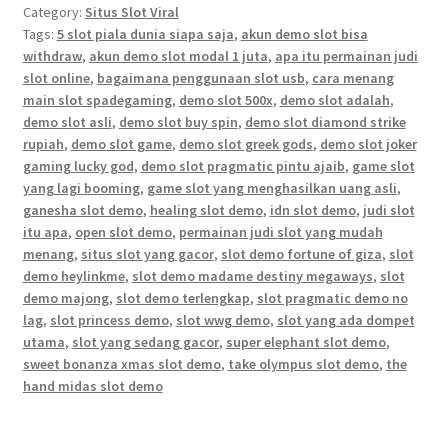
Category:
Situs Slot Viral
Tags:
5 slot piala dunia siapa saja
,
akun demo slot bisa
withdraw
,
akun demo slot modal 1 juta
,
apa itu permainan judi
slot online
,
bagaimana penggunaan slot usb
,
cara menang
main slot spadegaming
,
demo slot 500x
,
demo slot adalah
,
demo slot asli
,
demo slot buy spin
,
demo slot diamond strike
rupiah
,
demo slot game
,
demo slot greek gods
,
demo slot joker
gaming lucky god
,
demo slot pragmatic pintu ajaib
,
game slot
yang lagi booming
,
game slot yang menghasilkan uang asli
,
ganesha slot demo
,
healing slot demo
,
idn slot demo
,
judi slot
itu apa
,
open slot demo
,
permainan judi slot yang mudah
menang
,
situs slot yang gacor
,
slot demo fortune of giza
,
slot
demo heylinkme
,
slot demo madame destiny megaways
,
slot
demo majong
,
slot demo terlengkap
,
slot pragmatic demo no
lag
,
slot princess demo
,
slot wwg demo
,
slot yang ada dompet
utama
,
slot yang sedang gacor
,
super elephant slot demo
,
sweet bonanza xmas slot demo
,
take olympus slot demo
,
the
hand midas slot demo