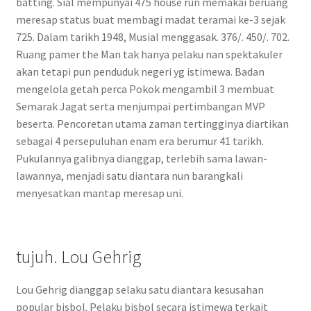
batting. Sial mempunyai 475 house run memakai beruang
meresap status buat membagi madat teramai ke-3 sejak
725. Dalam tarikh 1948, Musial menggasak. 376/. 450/. 702.
Ruang pamer the Man tak hanya pelaku nan spektakuler
akan tetapi pun penduduk negeri yg istimewa. Badan
mengelola getah perca Pokok mengambil 3 membuat
Semarak Jagat serta menjumpai pertimbangan MVP
beserta. Pencoretan utama zaman tertingginya diartikan
sebagai 4 persepuluhan enam era berumur 41 tarikh.
Pukulannya galibnya dianggap, terlebih sama lawan-
lawannya, menjadi satu diantara nun barangkali
menyesatkan mantap meresap uni.
tujuh. Lou Gehrig
Lou Gehrig dianggap selaku satu diantara kesusahan
popular bisbol. Pelaku bisbol secara istimewa terkait