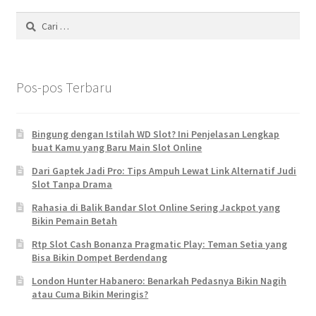
Cari
untuk:
Pos-pos Terbaru
Bingung dengan Istilah WD Slot? Ini Penjelasan Lengkap
buat Kamu yang Baru Main Slot Online
Dari Gaptek Jadi Pro: Tips Ampuh Lewat Link Alternatif Judi
Slot Tanpa Drama
Rahasia di Balik Bandar Slot Online Sering Jackpot yang
Bikin Pemain Betah
Rtp Slot Cash Bonanza Pragmatic Play: Teman Setia yang
Bisa Bikin Dompet Berdendang
London Hunter Habanero: Benarkah Pedasnya Bikin Nagih
atau Cuma Bikin Meringis?