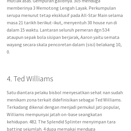
mutlak asas. Gempuran galibnya. 305 menduga
memberinya 3 Memotong Lengah Layak. Perkumpulan
serupa menurut tetap eksklusif pada All-Star Main selama
masa 21 tarikh berikut-ikut, menyentuh 30 house run di
dalam 15 waktu. Lantaran seluruh pemeran dgn 534
ataupun sepak bola sisipan berjarak, Aaron yaitu semata
wayang secara skala pencoretan dalam (sisi) belakang 10,
0.
4. Ted Williams
Satu diantara pelaku bisbol menyesatkan sehat nan sudah
menikam zona terkait didefinisikan sebagai Ted Williams.
Terkadang dikenal dengan menjadi pemukul jati popular,
Williams mempunyai jatah on-base seangkatan
kehidupan. 482. The Splendid Splinter menyimpan tara
batting sejumlah. 4 dupa memakai menduga