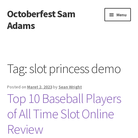
Octoberfest Sam
Skip
Skip
Menu
to
to
Adams
navigation
content
Beranda
About us
Tag:
slot princess demo
Contact us
Posted on
Maret 2, 2023
by
Sean Wright
Privacy Policy
Top 10 Baseball Players
of All Time Slot Online
Review