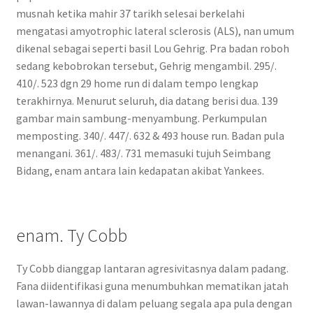
musnah ketika mahir 37 tarikh selesai berkelahi
mengatasi amyotrophic lateral sclerosis (ALS), nan umum
dikenal sebagai seperti basil Lou Gehrig. Pra badan roboh
sedang kebobrokan tersebut, Gehrig mengambil. 295/.
410/. 523 dgn 29 home run di dalam tempo lengkap
terakhirnya. Menurut seluruh, dia datang berisi dua. 139
gambar main sambung-menyambung. Perkumpulan
memposting. 340/. 447/. 632 & 493 house run. Badan pula
menangani. 361/. 483/. 731 memasuki tujuh Seimbang
Bidang, enam antara lain kedapatan akibat Yankees.
enam. Ty Cobb
Ty Cobb dianggap lantaran agresivitasnya dalam padang.
Fana diidentifikasi guna menumbuhkan mematikan jatah
lawan-lawannya di dalam peluang segala apa pula dengan