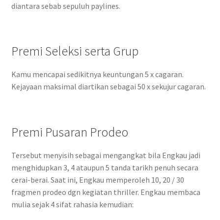
diantara sebab sepuluh paylines.
Premi Seleksi serta Grup
Kamu mencapai sedikitnya keuntungan 5 x cagaran.
Kejayaan maksimal diartikan sebagai 50 x sekujur cagaran.
Premi Pusaran Prodeo
Tersebut menyisih sebagai mengangkat bila Engkau jadi
menghidupkan 3, 4 ataupun 5 tanda tarikh penuh secara
cerai-berai. Saat ini, Engkau memperoleh 10, 20 / 30
fragmen prodeo dgn kegiatan thriller. Engkau membaca
mulia sejak 4 sifat rahasia kemudian: