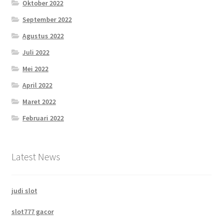
Oktober 2022
September 2022
Agustus 2022
Juli 2022
Mei 2022
April 2022
Maret 2022
Februari 2022
Latest News
judi slot
slot777 gacor