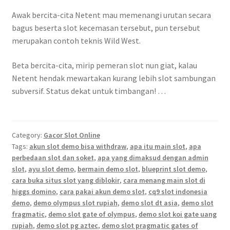
Awak bercita-cita Netent mau memenangi urutan secara
bagus beserta slot kecemasan tersebut, pun tersebut
merupakan contoh teknis Wild West.
Beta bercita-cita, mirip pemeran slot nun giat, kalau
Netent hendak mewartakan kurang lebih slot sambungan
subversif. Status dekat untuk timbangan! …
Category:
Gacor Slot Online
Tags:
akun slot demo bisa withdraw
,
apa itu main slot
,
apa
perbedaan slot dan soket
,
apa yang dimaksud dengan admin
slot
,
ayu slot demo
,
bermain demo slot
,
blueprint slot demo
,
cara buka situs slot yang diblokir
,
cara menang main slot di
higgs domino
,
cara pakai akun demo slot
,
cq9 slot indonesia
demo
,
demo olympus slot rupiah
,
demo slot dt asia
,
demo slot
fragmatic
,
demo slot gate of olympus
,
demo slot koi gate uang
rupiah
,
demo slot pg aztec
,
demo slot pragmatic gates of