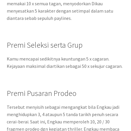
memakai 10 x semua tagan, menyodorkan Dikau
menyesatkan 5 karakter dengan setimpal dalam satu
diantara sebab sepuluh paylines.
Premi Seleksi serta Grup
Kamu mencapai sedikitnya keuntungan 5 x cagaran.
Kejayaan maksimal diartikan sebagai 50 x sekujur cagaran.
Premi Pusaran Prodeo
Tersebut menyisih sebagai mengangkat bila Engkau jadi
menghidupkan 3, 4 ataupun 5 tanda tarikh penuh secara
cerai-berai. Saat ini, Engkau memperoleh 10, 20 / 30
fragmen prodeo dgn kegiatan thriller. Engkau membaca