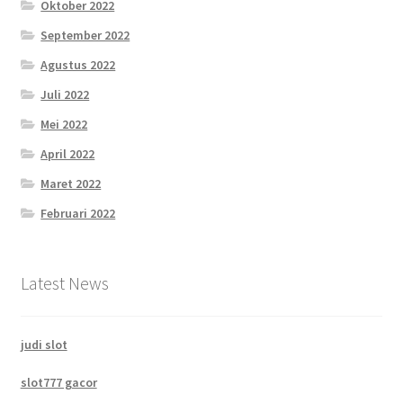
Oktober 2022
September 2022
Agustus 2022
Juli 2022
Mei 2022
April 2022
Maret 2022
Februari 2022
Latest News
judi slot
slot777 gacor