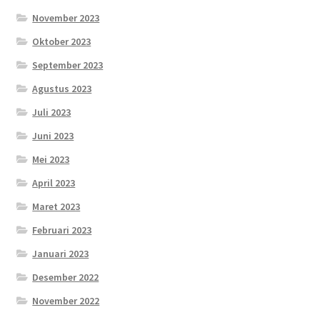
November 2023
Oktober 2023
September 2023
Agustus 2023
Juli 2023
Juni 2023
Mei 2023
April 2023
Maret 2023
Februari 2023
Januari 2023
Desember 2022
November 2022