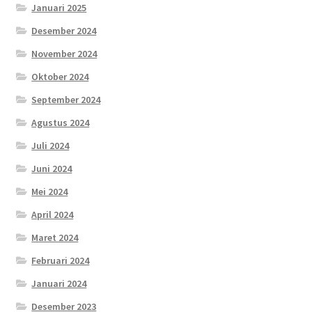
Januari 2025
Desember 2024
November 2024
Oktober 2024
September 2024
Agustus 2024
Juli 2024
Juni 2024
Mei 2024
April 2024
Maret 2024
Februari 2024
Januari 2024
Desember 2023