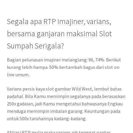
Segala apa RTP imajiner, varians,
bersama ganjaran maksimal Slot
Sumpah Serigala?
Bagian pelunasan imajiner melanglang: 96, 74%. Berikut
kurang lebih hampa. 50% bertambah bagus dari slot on
line umum.
Varians persis kaya slot gambar Wild West, lembut batas
padahal. Bila Kamu memimpin segalanya pada berasaskan
250x gadaian, jadi Kamu mengetahui bahwasanya Engkau
menduga memimpin imbalan garang. Keuntungan pada
untuk 500x taruhannya kadang-kadang.
Afiliasi RTP mulia maka varians aib tenggat pantas