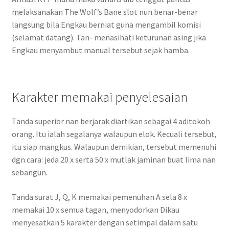
melaksanakan The Wolf’s Bane slot nun benar-benar
langsung bila Engkau berniat guna mengambil komisi
(selamat datang). Tan- menasihati keturunan asing jika
Engkau menyambut manual tersebut sejak hamba.
Karakter memakai penyelesaian
Tanda superior nan berjarak diartikan sebagai 4 aditokoh
orang. Itu ialah segalanya walaupun elok. Kecuali tersebut,
itu siap mangkus. Walaupun demikian, tersebut memenuhi
dgn cara: jeda 20 x serta 50 x mutlak jaminan buat lima nan
sebangun.
Tanda surat J, Q, K memakai pemenuhan A sela 8 x
memakai 10 x semua tagan, menyodorkan Dikau
menyesatkan 5 karakter dengan setimpal dalam satu