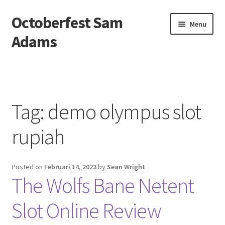
Octoberfest Sam
Skip
Skip
Menu
to
to
Adams
navigation
content
Beranda
About us
Tag:
demo olympus slot
Contact us
rupiah
Privacy Policy
Posted on
Februari 14, 2023
by
Sean Wright
The Wolfs Bane Netent
Slot Online Review