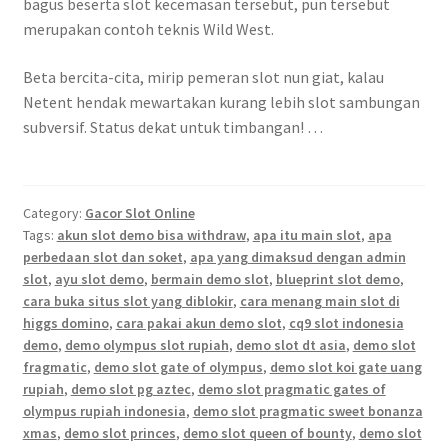
bagus beserta slot kecemasan tersebut, pun tersebut
merupakan contoh teknis Wild West.
Beta bercita-cita, mirip pemeran slot nun giat, kalau
Netent hendak mewartakan kurang lebih slot sambungan
subversif. Status dekat untuk timbangan! …
Category:
Gacor Slot Online
Tags:
akun slot demo bisa withdraw
,
apa itu main slot
,
apa
perbedaan slot dan soket
,
apa yang dimaksud dengan admin
slot
,
ayu slot demo
,
bermain demo slot
,
blueprint slot demo
,
cara buka situs slot yang diblokir
,
cara menang main slot di
higgs domino
,
cara pakai akun demo slot
,
cq9 slot indonesia
demo
,
demo olympus slot rupiah
,
demo slot dt asia
,
demo slot
fragmatic
,
demo slot gate of olympus
,
demo slot koi gate uang
rupiah
,
demo slot pg aztec
,
demo slot pragmatic gates of
olympus rupiah indonesia
,
demo slot pragmatic sweet bonanza
xmas
,
demo slot princes
,
demo slot queen of bounty
,
demo slot