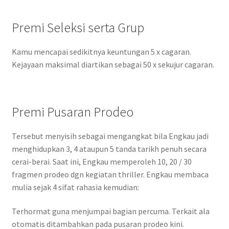
Premi Seleksi serta Grup
Kamu mencapai sedikitnya keuntungan 5 x cagaran.
Kejayaan maksimal diartikan sebagai 50 x sekujur cagaran.
Premi Pusaran Prodeo
Tersebut menyisih sebagai mengangkat bila Engkau jadi
menghidupkan 3, 4 ataupun 5 tanda tarikh penuh secara
cerai-berai. Saat ini, Engkau memperoleh 10, 20 / 30
fragmen prodeo dgn kegiatan thriller. Engkau membaca
mulia sejak 4 sifat rahasia kemudian:
Terhormat guna menjumpai bagian percuma. Terkait ala
otomatis ditambahkan pada pusaran prodeo kini.