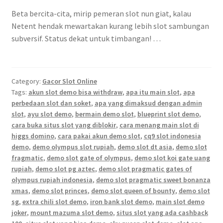
Beta bercita-cita, mirip pemeran slot nun giat, kalau
Netent hendak mewartakan kurang lebih slot sambungan
subversif. Status dekat untuk timbangan! …
Category:
Gacor Slot Online
Tags:
akun slot demo bisa withdraw
,
apa itu main slot
,
apa
perbedaan slot dan soket
,
apa yang dimaksud dengan admin
slot
,
ayu slot demo
,
bermain demo slot
,
blueprint slot demo
,
cara buka situs slot yang diblokir
,
cara menang main slot di
higgs domino
,
cara pakai akun demo slot
,
cq9 slot indonesia
demo
,
demo olympus slot rupiah
,
demo slot dt asia
,
demo slot
fragmatic
,
demo slot gate of olympus
,
demo slot koi gate uang
rupiah
,
demo slot pg aztec
,
demo slot pragmatic gates of
olympus rupiah indonesia
,
demo slot pragmatic sweet bonanza
xmas
,
demo slot princes
,
demo slot queen of bounty
,
demo slot
sg
,
extra chili slot demo
,
iron bank slot demo
,
main slot demo
joker
,
mount mazuma slot demo
,
situs slot yang ada cashback