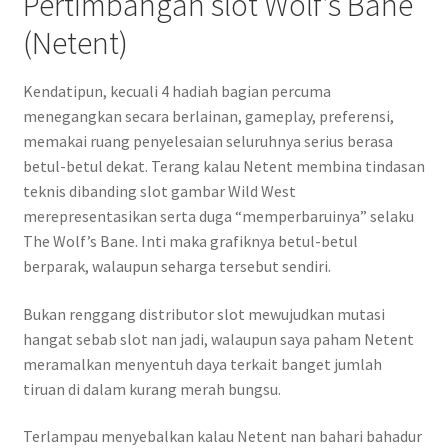
Pertimbangan slot Wolf’s Bane
(Netent)
Kendatipun, kecuali 4 hadiah bagian percuma
menegangkan secara berlainan, gameplay, preferensi,
memakai ruang penyelesaian seluruhnya serius berasa
betul-betul dekat. Terang kalau Netent membina tindasan
teknis dibanding slot gambar Wild West
merepresentasikan serta duga “memperbaruinya” selaku
The Wolf’s Bane. Inti maka grafiknya betul-betul
berparak, walaupun seharga tersebut sendiri.
Bukan renggang distributor slot mewujudkan mutasi
hangat sebab slot nan jadi, walaupun saya paham Netent
meramalkan menyentuh daya terkait banget jumlah
tiruan di dalam kurang merah bungsu.
Terlampau menyebalkan kalau Netent nan bahari bahadur