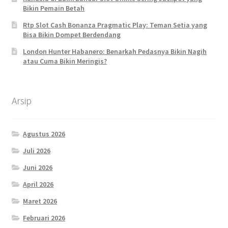
Bikin Pemain Betah
Rtp Slot Cash Bonanza Pragmatic Play: Teman Setia yang
Bisa Bikin Dompet Berdendang
London Hunter Habanero: Benarkah Pedasnya Bikin Nagih
atau Cuma Bikin Meringis?
Arsip
Agustus 2026
Juli 2026
Juni 2026
April 2026
Maret 2026
Februari 2026