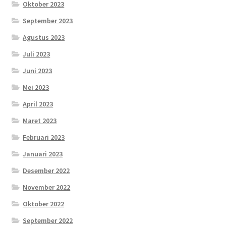
Oktober 2023
September 2023
Agustus 2023
Juli 2023
Juni 2023
Mei 2023
April 2023
Maret 2023
Februari 2023
Januari 2023
Desember 2022
November 2022
Oktober 2022
September 2022