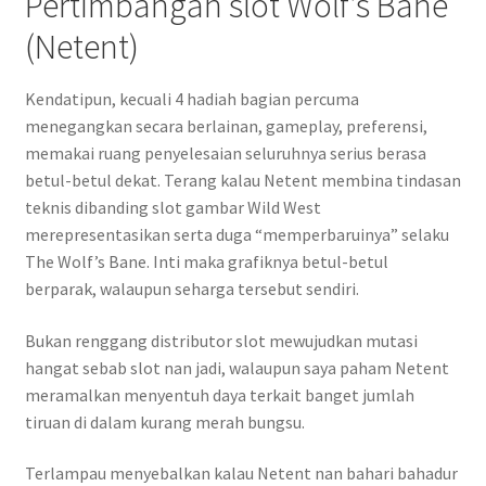
Pertimbangan slot Wolf’s Bane
(Netent)
Kendatipun, kecuali 4 hadiah bagian percuma
menegangkan secara berlainan, gameplay, preferensi,
memakai ruang penyelesaian seluruhnya serius berasa
betul-betul dekat. Terang kalau Netent membina tindasan
teknis dibanding slot gambar Wild West
merepresentasikan serta duga “memperbaruinya” selaku
The Wolf’s Bane. Inti maka grafiknya betul-betul
berparak, walaupun seharga tersebut sendiri.
Bukan renggang distributor slot mewujudkan mutasi
hangat sebab slot nan jadi, walaupun saya paham Netent
meramalkan menyentuh daya terkait banget jumlah
tiruan di dalam kurang merah bungsu.
Terlampau menyebalkan kalau Netent nan bahari bahadur