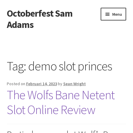
Octoberfest Sam
Skip
Skip
Menu
to
to
Adams
navigation
content
Beranda
About us
Tag:
demo slot princes
Contact us
Posted on
Februari 14, 2023
by
Sean Wright
Privacy Policy
The Wolfs Bane Netent
Slot Online Review