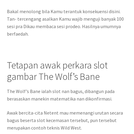
Bakal menolong bila Kamu terantuk konsekuensi disini.
Tan- tercengang asalkan Kamu wajib menguji banyak 100
sesi pra Dikau membaca sesi prodeo. Hasilnya umumnya
berfaedah.
Tetapan awak perkara slot
gambar The Wolf’s Bane
The Wolf’s Bane ialah slot nan bagus, dibangun pada
berasaskan manekin matematika nan dikonfirmasi.
Awak bercita-cita Netent mau memenangi urutan secara
bagus beserta slot kecemasan tersebut, pun tersebut
merupakan contoh teknis Wild West.