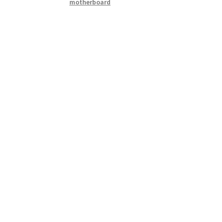
motherboard