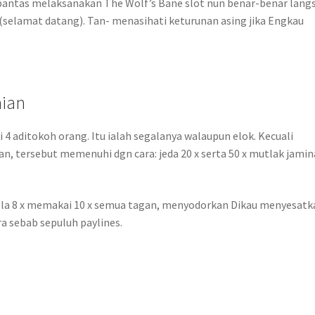
t pantas melaksanakan The Wolf’s Bane slot nun benar-benar lang
(selamat datang). Tan- menasihati keturunan asing jika Engkau
aian
 4 aditokoh orang. Itu ialah segalanya walaupun elok. Kecuali
an, tersebut memenuhi dgn cara: jeda 20 x serta 50 x mutlak jami
ela 8 x memakai 10 x semua tagan, menyodorkan Dikau menyesatk
a sebab sepuluh paylines.