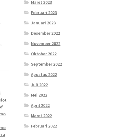
Maret 2023
Februari 2023
t
Januari 2023
Desember 2022
November 2022
n
Oktober 2022
September 2022
Agustus 2022
Juli 2022
i
Mei 2022
slot
April 2022
of
emo
Maret 2022
Februari 2022
emo
n a