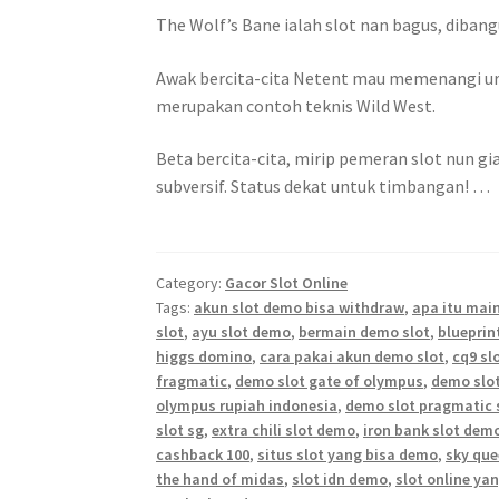
The Wolf’s Bane ialah slot nan bagus, diba
Awak bercita-cita Netent mau memenangi uru
merupakan contoh teknis Wild West.
Beta bercita-cita, mirip pemeran slot nun 
subversif. Status dekat untuk timbangan! …
Category:
Gacor Slot Online
Tags:
akun slot demo bisa withdraw
,
apa itu main
slot
,
ayu slot demo
,
bermain demo slot
,
blueprin
higgs domino
,
cara pakai akun demo slot
,
cq9 sl
fragmatic
,
demo slot gate of olympus
,
demo slot
olympus rupiah indonesia
,
demo slot pragmatic
slot sg
,
extra chili slot demo
,
iron bank slot dem
cashback 100
,
situs slot yang bisa demo
,
sky que
the hand of midas
,
slot idn demo
,
slot online y