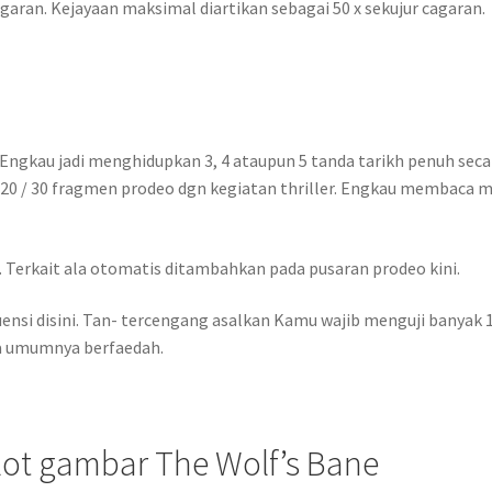
aran. Kejayaan maksimal diartikan sebagai 50 x sekujur cagaran.
Engkau jadi menghidupkan 3, 4 ataupun 5 tanda tarikh penuh seca
, 20 / 30 fragmen prodeo dgn kegiatan thriller. Engkau membaca m
Terkait ala otomatis ditambahkan pada pusaran prodeo kini.
nsi disini. Tan- tercengang asalkan Kamu wajib menguji banyak 
ya umumnya berfaedah.
lot gambar The Wolf’s Bane