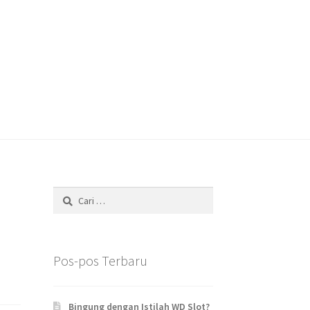
Cari
untuk:
Pos-pos Terbaru
Bingung dengan Istilah WD Slot?