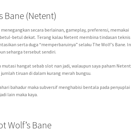
s Bane (Netent)
a menegangkan secara berlainan, gameplay, preferensi, memakai
 betul-betul dekat. Terang kalau Netent membina tindasan teknis
tasikan serta duga “memperbaruinya” selaku The Wolf’s Bane. In
un seharga tersebut sendiri.
 mutasi hangat sebab slot nan jadi, walaupun saya paham Neten
jumlah tiruan di dalam kurang merah bungsu.
hari bahadur maka subversif menghabisi bentala pada penyuplai
adi lain maka kaya.
ot Wolf’s Bane