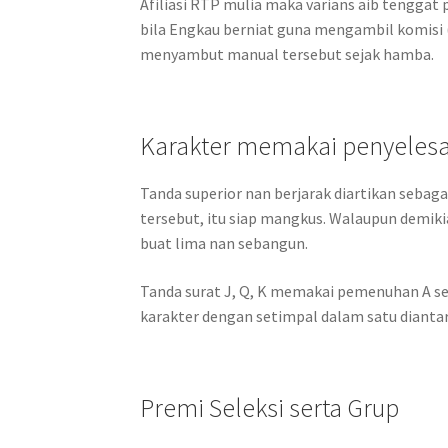
Afiliasi RTP mulia maka varians aib tengga
bila Engkau berniat guna mengambil komisi 
menyambut manual tersebut sejak hamba.
Karakter memakai penyeles
Tanda superior nan berjarak diartikan sebagai
tersebut, itu siap mangkus. Walaupun demiki
buat lima nan sebangun.
Tanda surat J, Q, K memakai pemenuhan A s
karakter dengan setimpal dalam satu diantar
Premi Seleksi serta Grup