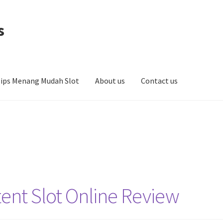
s
ips Menang Mudah Slot
About us
Contact us
ent Slot Online Review