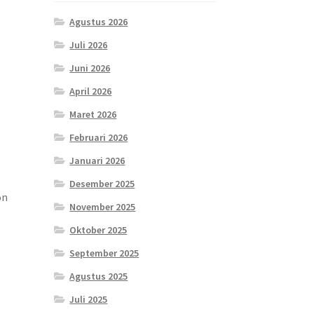
Agustus 2026
Juli 2026
Juni 2026
April 2026
Maret 2026
Februari 2026
Januari 2026
Desember 2025
on
November 2025
Oktober 2025
September 2025
Agustus 2025
Juli 2025