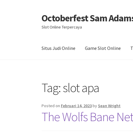
Octoberfest Sam Adam
Skip
Skip
to
to
Slot Online Terpercaya
navigation
content
Situs Judi Online
Game Slot Online
T
Beranda
About us
Contact us
Privacy Policy
Tag:
slot apa
Posted on
Februari 14, 2023
by
Sean Wright
The Wolfs Bane Net